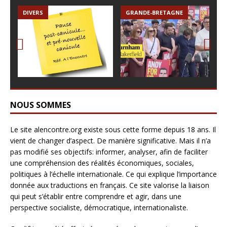
pa
DIVERS
GRANDE-BRETAGNE
ue
réf
des
no
ig
Prev
Nex
par
ious
t
os
pas
jou
NOUS SOMMES
Le site alencontre.org existe sous cette forme depuis 18 ans. Il
vient de changer d’aspect. De manière significative. Mais il n’a
pas modifié ses objectifs: informer, analyser, afin de faciliter
une compréhension des réalités économiques, sociales,
politiques à l’échelle internationale. Ce qui explique l’importance
donnée aux traductions en français. Ce site valorise la liaison
qui peut s’établir entre comprendre et agir, dans une
perspective socialiste, démocratique, internationaliste.