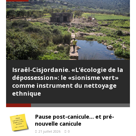
Prev
Nex
ious
t
Israël-Cisjordanie. «L’écologie de la
dépossession»: le «sionisme vert»
comme instrument du nettoyage
ethnique
Pause post-canicule… et pré-
nouvelle canicule
21 juillet 2026
0