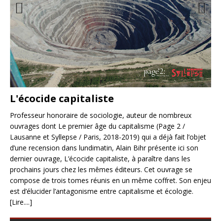
Prev
Nex
ious
t
L'écocide capitaliste
Professeur honoraire de sociologie, auteur de nombreux
n,
P
ouvrages dont Le premier âge du capitalisme (Page 2 /
E
Lausanne et Syllepse / Paris, 2018-2019) qui a déjà fait l’objet
d’une recension dans lundimatin, Alain Bihr présente ici son
a
Le 
dernier ouvrage, L’écocide capitaliste, à paraître dans les
ait
prè
prochains jours chez les mêmes éditeurs. Cet ouvrage se
ial
du 
compose de trois tomes réunis en un même coffret. Son enjeu
(La
est d’élucider l’antagonisme entre capitalisme et écologie.
his
[Lire....]
dem
ant
sur