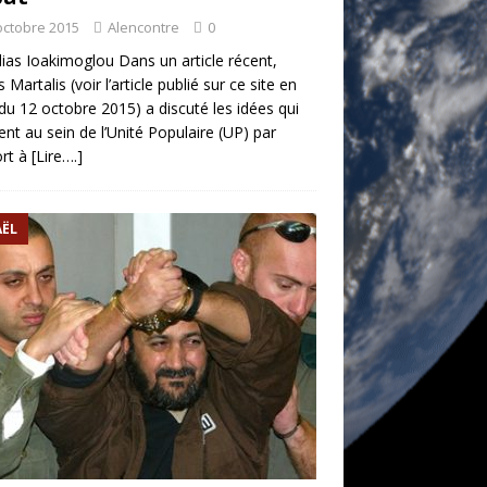
octobre 2015
Alencontre
0
lias Ioakimoglou Dans un article récent,
s Martalis (voir l’article publié sur ce site en
du 12 octobre 2015) a discuté les idées qui
lent au sein de l’Unité Populaire (UP) par
ort à
[Lire….]
AËL