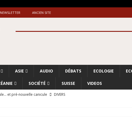
NEWSLETTER
ANCIEN SITE
ASIE
AUDIO
DÉBATS
ECOLOGIE
EC
ÉANIE
SOCIÉTÉ
SUISSE
VIDEOS
le… et pré-nouvelle canicule
DIVERS
Dossier. «Le message de Makerfield» (1)
GRANDE-BRETAGNE
 «Accentuation du nettoyage ethnique en Cisjordanie et à Gaza
ISRAËL