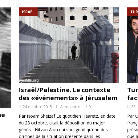
rump sur la “fraude électorale” était une blague de mauvais goût…
ISRAËL
TUR
 l’option militaire
ETATS-UNIS
res comptent: l’urgence de la démilitarisation de la Police militaire
Israël/Palestine. Le contexte
Tur
des «événements» à Jérusalem
fac
24 octobre 2015
Alencontre
0
23 
ne
Par Noam Sheizaf Le quotidien Haaretz, en date
Par U
du 23 octobre, citait la déposition du major
franç
général Nitzan Alon qui soulignait qu’une des
prési
origines de la situation présente dans les
que l