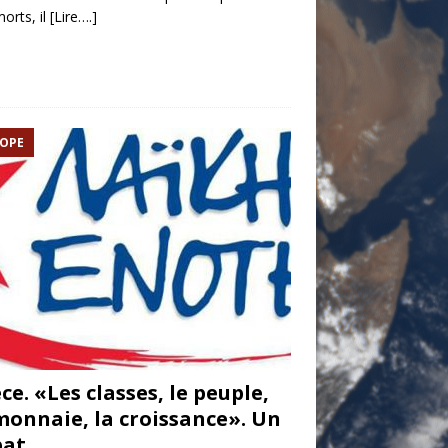
orts, il
[Lire….]
OPE
ce. «Les classes, le peuple,
monnaie, la croissance». Un
bat