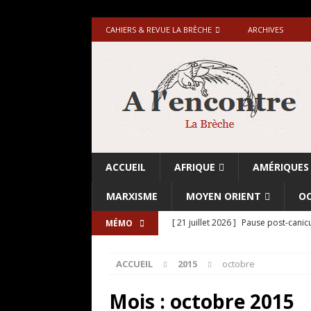
CAHIERS & REVUE LA BRÈCHE
ARCHIVES
ACCUEIL
AFRIQUE
AMÉRIQUES
MARXISME
MOYEN ORIENT
OC
[ 21 juillet 2026 ]
Pause post-canicu
MÉMO
[ 20 juillet 2026 ]
Grande-Bretagne-
ACCUEIL
2015
octobre
[ 18 juillet 2026 ]
Israël-Palestine.
avant les élections du 27 octobre»
Mois :
octobre 2015