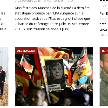
22 octobre 2015
Alencontre1
0
22 
Manifeste des Marches de la dignité La dernière
 les
statistique produite par l’EPA (Enquête sur la
Par E
a
population active) de l’Etat espagnol indique que
Sotiri
«la
la baisse du chômage entre juillet et septembre
date 
diale
2015 – soit 298’000 salarié·e·s
[Lire….]
circu
rapp
ALLEMAGNE
ISR