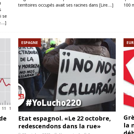
u
territoires occupés avait ses racines dans
[Lire….]
100 m
s
i se
e….]
ESPAGNE
EUR
Grè
de
Etat espagnol. «Le 22 octobre,
la 
redescendons dans la rue»
dé