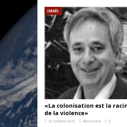
[ 17 juillet 2026 ]
«Le discours de T
ISRAËL
et une menace»
ETATS-UNIS
[ 17 juillet 2026 ]
Iran. Le retour de
[ 14 juin 2020 ]
Brésil. Les vies noi
* LA UNE
«La colonisation est la raci
de la violence»
25 octobre 2015
Alencontre
0