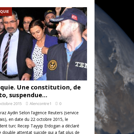
QUIE
quie. Une constitution, de
to, suspendue…
octobre 2015
Alencontre1
0
raz Aydin Selon l’agence Reuters (service
ais), en date du 22 octobre 2015, le
dent turc Recep Tayyip Erdogan a déclaré
e double attentat suicide qui a fait plus de