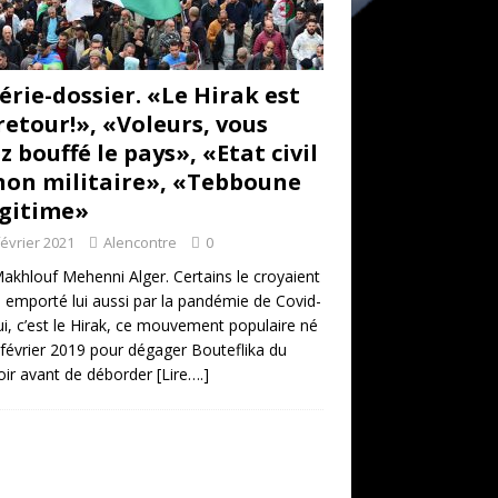
érie-dossier. «Le Hirak est
retour!», «Voleurs, vous
z bouffé le pays», «Etat civil
non militaire», «Tebboune
égitime»
février 2021
Alencontre
0
akhlouf Mehenni Alger. Certains le croyaient
 emporté lui aussi par la pandémie de Covid-
ui, c’est le Hirak, ce mouvement populaire né
 février 2019 pour dégager Bouteflika du
ir avant de déborder
[Lire….]