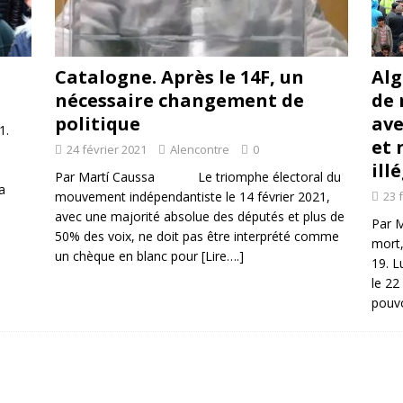
Catalogne. Après le 14F, un
Alg
nécessaire changement de
de 
politique
ave
1.
et 
24 février 2021
Alencontre
0
ill
Par Martí Caussa Le triomphe électoral du
a
mouvement indépendantiste le 14 février 2021,
23 
avec une majorité absolue des députés et plus de
Par M
50% des voix, ne doit pas être interprété comme
mort,
un chèque en blanc pour
[Lire….]
19. L
le 22
pouvo