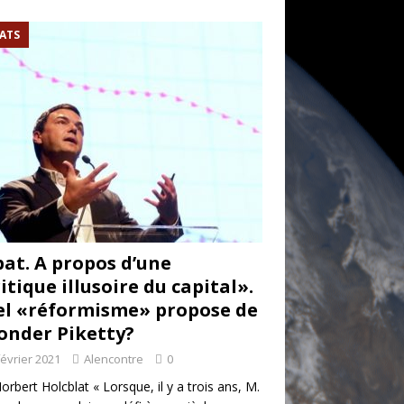
ATS
at. A propos d’une
itique illusoire du capital».
l «réformisme» propose de
onder Piketty?
février 2021
Alencontre
0
orbert Holcblat « Lorsque, il y a trois ans, M.