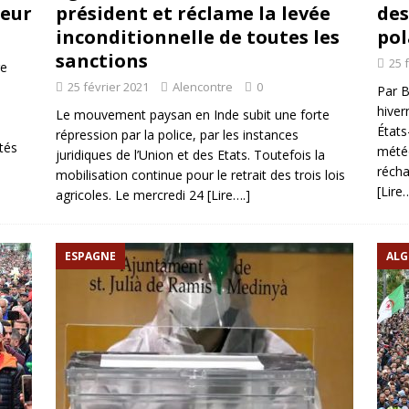
peur
président et réclame la levée
des
inconditionnelle de toutes les
pol
sanctions
25 
re
25 février 2021
Alencontre
0
Par B
hiver
Le mouvement paysan en Inde subit une forte
États
répression par la police, par les instances
tés
mété
juridiques de l’Union et des Etats. Toutefois la
récha
mobilisation continue pour le retrait des trois lois
[Lire…
agricoles. Le mercredi 24
[Lire….]
ESPAGNE
ALG