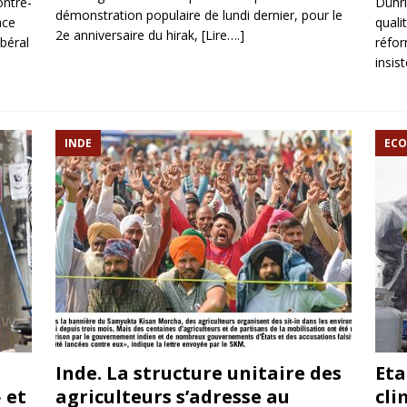
ontre-
Dühri
démonstration populaire de lundi dernier, pour le
ace
quali
2e anniversaire du hirak,
[Lire….]
béral
réfor
insis
INDE
ECO
Inde. La structure unitaire des
Eta
 et
agriculteurs s’adresse au
cli