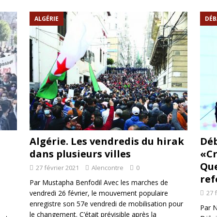
rump sur la “fraude électorale” était une blague de mauvais goût…
ALGÉRIE
DÉB
 l’option militaire
ETATS-UNIS
res comptent: l’urgence de la démilitarisation de la Police militaire
Algérie. Les vendredis du hirak
Déb
dans plusieurs villes
«Cr
Que
27 février 2021
Alencontre
0
ref
Par Mustapha Benfodil Avec les marches de
vendredi 26 février, le mouvement populaire
27 
enregistre son 57e vendredi de mobilisation pour
Par N
le changement. C’était prévisible après la