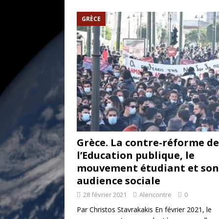
[ 17 juillet 2026 ]
«Le discours de T
GRÈCE
et une menace»
ETATS-UNIS
[ 17 juillet 2026 ]
Iran. Le retour de
[ 14 juin 2020 ]
Brésil. Les vies noi
* LA UNE
Grèce. La contre-réforme de
l’Education publique, le
mouvement étudiant et son
audience sociale
28 février 2021
Alencontre
0
Par Christos Stavrakakis En février 2021, le