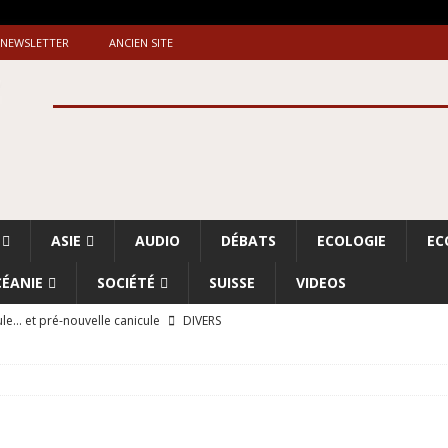
NEWSLETTER
ANCIEN SITE
ASIE
AUDIO
DÉBATS
ECOLOGIE
EC
ÉANIE
SOCIÉTÉ
SUISSE
VIDEOS
le… et pré-nouvelle canicule
DIVERS
Dossier. «Le message de Makerfield» (1)
GRANDE-BRETAGNE
 «Accentuation du nettoyage ethnique en Cisjordanie et à Gaza
ISRAËL