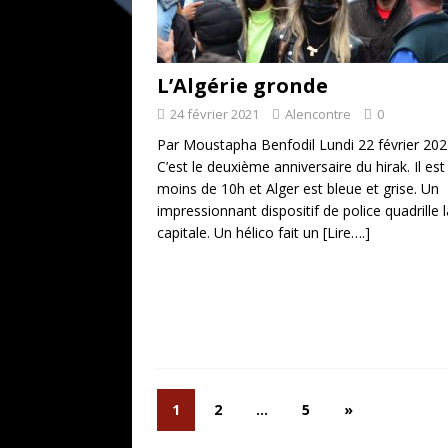
L’Algérie gronde
24 février 2021
Alencontre
0
Par Moustapha Benfodil Lundi 22 février 202
C’est le deuxième anniversaire du hirak. Il est
moins de 10h et Alger est bleue et grise. Un
impressionnant dispositif de police quadrille l
capitale. Un hélico fait un
[Lire….]
1
2
…
5
»