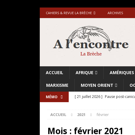
CAHIERS & REVUE LA BRÈCHE
ARCHIVES
ACCUEIL
AFRIQUE
AMÉRIQUES
MARXISME
MOYEN ORIENT
OC
[ 21 juillet 2026 ]
Pause post-canicu
MÉMO
[ 20 juillet 2026 ]
Grande-Bretagne-
ACCUEIL
2021
février
[ 18 juillet 2026 ]
Israël-Palestine.
avant les élections du 27 octobre»
Mois :
février 2021