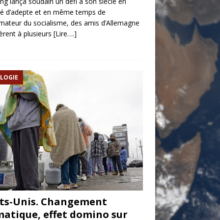
ng lança soudain un défi à son siècle en
té d’adepte et en même temps de
mateur du socialisme, des amis d’Allemagne
tèrent à plusieurs
[Lire….]
LOGIE
ts-Unis. Changement
matique, effet domino sur