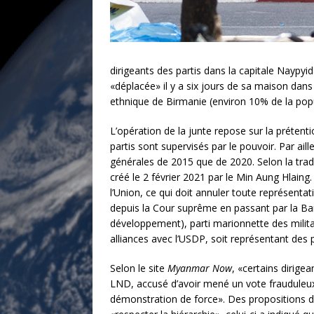
dirigeants des partis dans la capitale Naypy
«déplacée» il y a six jours de sa maison dans 
ethnique de Birmanie (environ 10% de la popu
L’opération de la junte repose sur la prétenti
partis sont supervisés par le pouvoir. Par aill
générales de 2015 que de 2020. Selon la tradit
créé le 2 février 2021 par le Min Aung Hlaing.
l’Union, ce qui doit annuler toute représentat
depuis la Cour suprême en passant par la Banq
développement), parti marionnette des milita
alliances avec l’USDP, soit représentant des p
Selon le site
Myanmar Now
, «certains dirige
LND, accusé d’avoir mené un vote frauduleux,
démonstration de force». Des propositions de