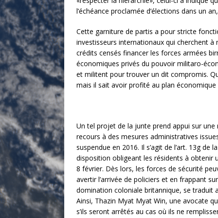
«respecter la hiérarchie», celui-ci a indiqué 
l’échéance proclamée d’élections dans un an,
Cette garniture de partis a pour stricte fonct
investisseurs internationaux qui cherchent à
crédits censés financer les forces armées bi
économiques privés du pouvoir militaro-écono
et militent pour trouver un dit compromis. Qua
mais il sait avoir profité au plan économique
Un tel projet de la junte prend appui sur une
recours à des mesures administratives issues
suspendue en 2016. Il s’agit de l’art. 13g de la
disposition obligeant les résidents à obtenir
8 février. Dès lors, les forces de sécurité pe
avertir l’arrivée de policiers et en frappant
domination coloniale britannique, se traduit au
Ainsi, Thazin Myat Myat Win, une avocate qui 
s’ils seront arrêtés au cas où ils ne remplissen