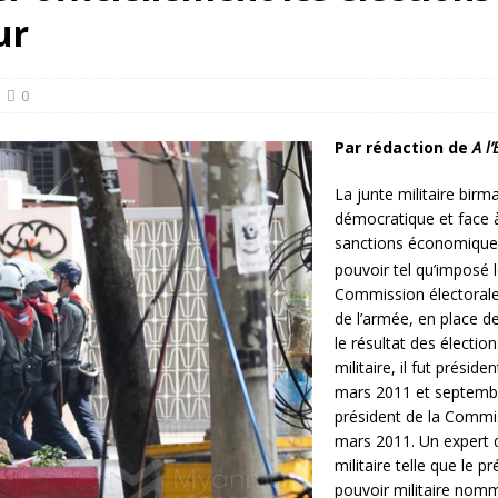
rump sur la “fraude électorale” était une blague de mauvais goût…
ur
 l’option militaire
ETATS-UNIS
0
res comptent: l’urgence de la démilitarisation de la Police militaire
Par rédaction de
A l
La junte militaire birm
démocratique et face à
sanctions économiques
pouvoir tel qu’imposé l
Commission électorale 
de l’armée, en place de
le résultat des électi
militaire, il fut présid
mars 2011 et septembr
président de la Commis
mars 2011. Un expert d
militaire telle que le p
pouvoir militaire nom