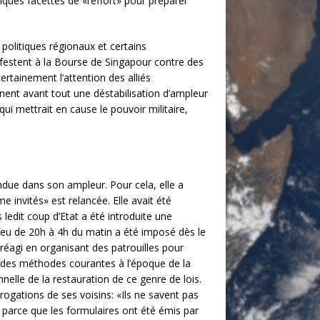
elques facettes de «l’effort» pour préparer
 politiques régionaux et certains
ifestent à la Bourse de Singapour contre des
tainement l’attention des alliés
nent avant tout une déstabilisation d’ampleur
ui mettrait en cause le pouvoir militaire,
ndue dans son ampleur. Pour cela, elle a
invités» est relancée. Elle avait été
s ledit coup d’Etat a été introduite une
-feu de 20h à 4h du matin a été imposé dès le
 réagi en organisant des patrouilles pour
t à des méthodes courantes à l’époque de la
nnelle de la restauration de ce genre de lois.
rogations de ses voisins: «Ils ne savent pas
ire, parce que les formulaires ont été émis par