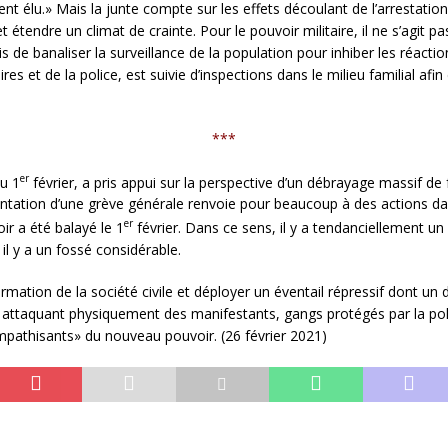
ent élu.» Mais la junte compte sur les effets découlant de l’arrestat
et étendre un climat de crainte. Pour le pouvoir militaire, il ne s’agi
de banaliser la surveillance de la population pour inhiber les réaction
res et de la police, est suivie d’inspections dans le milieu familial af
***
er
du 1
février, a pris appui sur la perspective d’un débrayage massif de
entation d’une grève générale renvoie pour beaucoup à des actions dan
er
ir a été balayé le 1
février. Dans ce sens, il y a tendanciellement u
il y a un fossé considérable.
irmation de la société civile et déployer un éventail répressif dont un
es attaquant physiquement des manifestants, gangs protégés par la polic
mpathisants» du nouveau pouvoir. (26 février 2021)