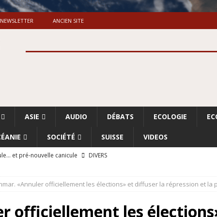
NEWSLETTER
ANCIEN SITE
ASIE
AUDIO
DÉBATS
ECOLOGIE
EC
ÉANIE
SOCIÉTÉ
SUISSE
VIDEOS
le… et pré-nouvelle canicule
DIVERS
Dossier. «Le message de Makerfield» (1)
GRANDE-BRETAGNE
mar. «Annuler officiellement les élections» et diffuser la répression et la 
 «Accentuation du nettoyage ethnique en Cisjordanie et à Gaza
ISRAËL
officiellement les élections»