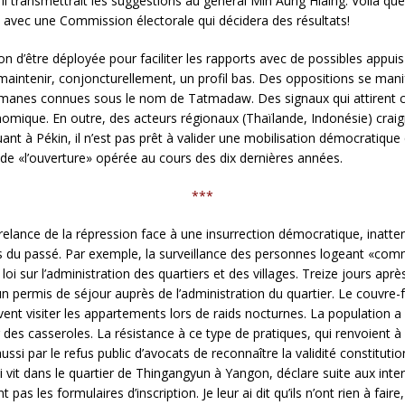
qu’il transmettrait les suggestions au général Min Aung Hlaing. Voilà qu
 avec une Commission électorale qui décidera des résultats!
ion d’être déployée pour faciliter les rapports avec de possibles appuis
 maintenir, conjoncturellement, un profil bas. Des oppositions se man
rmanes connues sous le nom de Tatmadaw. Des signaux qui attirent cer
mique. En outre, des acteurs régionaux (Thaïlande, Indonésie) craig
nt à Pékin, il n’est pas prêt à valider une mobilisation démocratique q
 de «l’ouverture» opérée au cours des dix dernières années.
***
 relance de la répression face à une insurrection démocratique, inatte
 du passé. Par exemple, la surveillance des personnes logeant «comme 
 loi sur l’administration des quartiers et des villages. Treize jours aprè
 un permis de séjour auprès de l’administration du quartier. Le couvre
uvent visiter les appartements lors de raids nocturnes. La population a
 sur des casseroles. La résistance à ce type de pratiques, qui renvoien
ssi par le refus public d’avocats de reconnaître la validité constitutio
vit dans le quartier de Thingangyun à Yangon, déclare suite aux inter
t pas les formulaires d’inscription. Je leur ai dit qu’ils n’ont rien à fa