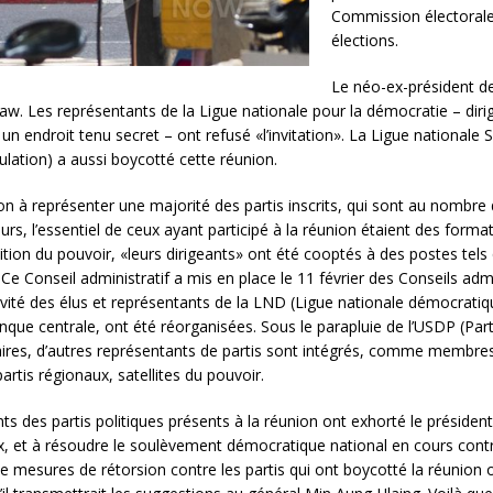
Commission électorale,
élections.
Le néo-ex-président d
idaw. Les représentants de la Ligue nationale pour la démocratie – dir
un endroit tenu secret – ont refusé «l’invitation». La Ligue nationale
lation) a aussi boycotté cette réunion.
on à représenter une majorité des partis inscrits, qui sont au nombre d
eurs, l’essentiel de ceux ayant participé à la réunion étaient des forma
ion du pouvoir, «leurs dirigeants» ont été cooptés à des postes tels q
 Ce Conseil administratif a mis en place le 11 février des Conseils admi
ivité des élus et représentants de la LND (Ligue nationale démocratiqu
ue centrale, ont été réorganisées. Sous le parapluie de l’USDP (Parti d
ires, d’autres représentants de partis sont intégrés, comme membres 
artis régionaux, satellites du pouvoir.
ants des partis politiques présents à la réunion ont exhorté le présiden
 et à résoudre le soulèvement démocratique national en cours contre 
 mesures de rétorsion contre les partis qui ont boycotté la réunion o