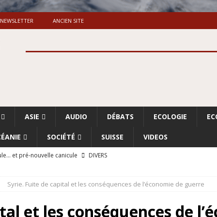
NEWSLETTER
ANCIEN SITE
ASIE
AUDIO
DÉBATS
ECOLOGIE
EC
ÉANIE
SOCIÉTÉ
SUISSE
VIDEOS
le… et pré-nouvelle canicule
DIVERS
Dossier. «Le message de Makerfield» (1)
GRANDE-BRETAGNE
Syrie. Fuite de capital et les conséquences de l’économie de guerre
 «Accentuation du nettoyage ethnique en Cisjordanie et à Gaza
ISRAËL
ital et les conséquences de l