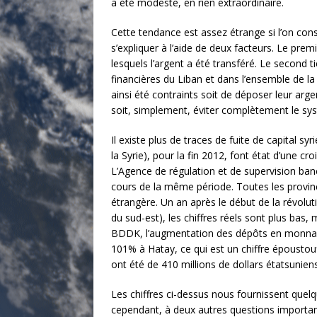
a été modeste, en rien extraordinaire.
Cette tendance est assez étrange si l’on consi
s’expliquer à l’aide de deux facteurs. Le pre
lesquels l’argent a été transféré. Le second t
financières du Liban et dans l’ensemble de l
ainsi été contraints soit de déposer leur arg
soit, simplement, éviter complètement le sy
Il existe plus de traces de fuite de capital s
la Syrie), pour la fin 2012, font état d’une
L’Agence de régulation et de supervision b
cours de la même période. Toutes les provin
étrangère. Un an après le début de la révoluti
du sud-est), les chiffres réels sont plus ba
BDDK, l’augmentation des dépôts en monnaie 
101% à Hatay, ce qui est un chiffre époustou
ont été de 410 millions de dollars étatsuniens
Les chiffres ci-dessus nous fournissent quelqu
cependant, à deux autres questions importa