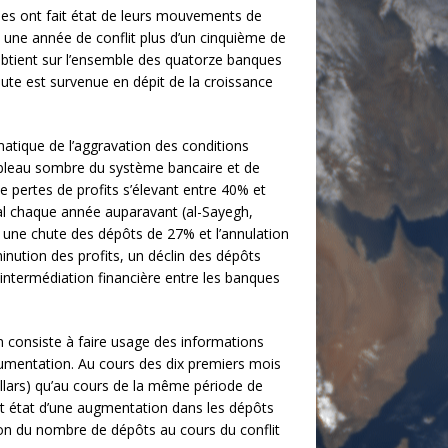
nes ont fait état de leurs mouvements de
s une année de conflit plus d’un cinquième de
 obtient sur l’ensemble des quatorze banques
chute est survenue en dépit de la croissance
matique de l’aggravation des conditions
bleau sombre du système bancaire et de
e pertes de profits s’élevant entre 40% et
tal chaque année auparavant (al-Sayegh,
c une chute des dépôts de 27% et l’annulation
inution des profits, un déclin des dépôts
d’intermédiation financière entre les banques
on consiste à faire usage des informations
cumentation. Au cours des dix premiers mois
dollars) qu’au cours de la même période de
ait état d’une augmentation dans les dépôts
ion du nombre de dépôts au cours du conflit