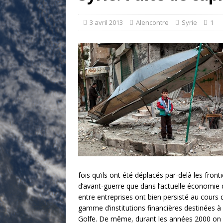
[ 17 juillet 2026 ]
«Le discours de T
et une menace»
ETATS-UNIS
3 avril 2013
Alencontre
Syrie
1
[ 17 juillet 2026 ]
Iran. Le retour de
[ 14 juin 2020 ]
Brésil. Les vies noi
* LA UNE
fois qu’ils ont été déplacés par-delà les front
d’avant-guerre que dans l’actuelle économie d
entre entreprises ont bien persisté au cours
gamme d’institutions financières destinées à 
Golfe. De même, durant les années 2000 on a