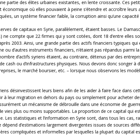
 partie des élites urbaines existantes, en lente croissante. Ces pet
conomique où elles pouvaient à peine s’étendre et accroître leurs act
iquées, un système financier faible, la corruption ainsi qu’une capacité 
serves de capitaux en Syrie, parallèlement, étaient basses. Le Dama
 ne compte que 22 firmes qui y sont cotées, dont 18 d’entre elles s
après 2003. Ainsi, une grande partie des actifs financiers typiques qui 
gne ou d’autres instruments financiers, n’étaient pas répandus parmi 
ombre d’actifs syriens étaient, au contraire, détenus par des entrepris
de cash ou d’infrastructures physiques. Nous devons donc songer à d’
treprises, le marché boursier, etc. – lorsque nous observons les modè
iens désinvestissent leurs biens afin de les aider à faire face dans ce
ir à leur migration en dehors du pays ou simplement pour acheter d
assurément un mécanisme de débrouille dans une économie de guerre a
e vies plus ou moins supportables. La proportion de ce capital qui est
 Les statistiques et l’information en Syrie sont, dans tous les cas, ra
cée dépend d’estimations largement divergentes issues de sources dif
res compliquées et informelles par lesquelles la plupart du capital es