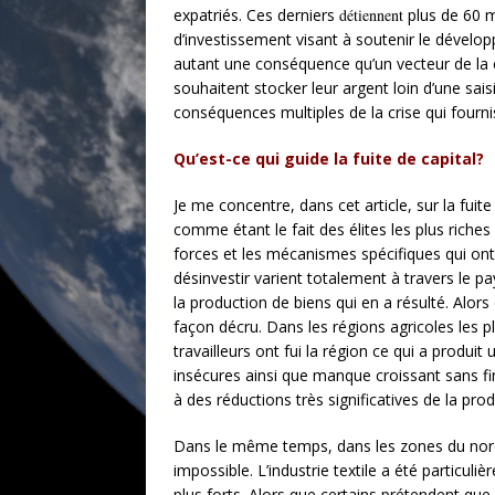
expatriés. Ces derniers
détiennent
plus de 60 mi
d’investissement visant à soutenir le dévelop
autant une conséquence qu’un vecteur de la c
souhaitent stocker leur argent loin d’une sais
conséquences multiples de la crise qui fournis
Qu’est-ce qui guide la fuite de capital?
Je me concentre, dans cet article, sur la fuit
comme étant le fait des élites les plus rich
forces et les mécanismes spécifiques qui ont
désinvestir varient totalement à travers le pa
la production de biens qui en a résulté. Alo
façon décru. Dans les régions agricoles les
travailleurs ont fui la région ce qui a produi
insécures ainsi que manque croissant sans fin 
à des réductions très significatives de la prod
Dans le même temps, dans les zones du nord 
impossible. L’industrie textile a été particu
plus forts. Alors que certains prétendent que