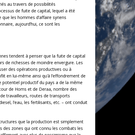
iés au travers de possibilités
cessus de fuite de capital, lequel a été
e que les hommes d’affaire syriens
nnaire, aujourd’hui, ce sont les
nnes tendent à penser que la fuite de capital
eurs de richesses de moindre envergure. Les
esser des opérations productives ou à
nflit en lui-même ainsi qu’à l’effondrement de
e potentiel productif du pays a de la même
autour de Homs et de Deraa, nombre des
de travailleurs, routes de transports
l, l’eau, les fertilisants, etc. – ont conduit
tructures que la production est simplement
ans des zones qui ont connu les combats les
s affirment avec plus de pessimisme que le