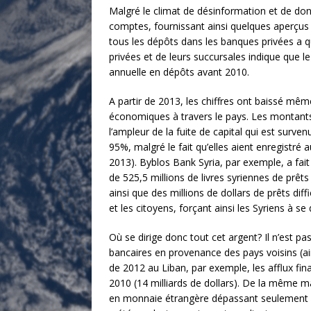
Malgré le climat de désinformation et de do
comptes, fournissant ainsi quelques aperçus d
tous les dépôts dans les banques privées a q
privées et de leurs succursales indique que le
annuelle en dépôts avant 2010.
A partir de 2013, les chiffres ont baissé mê
économiques à travers le pays. Les montant
l’ampleur de la fuite de capital qui est surv
95%, malgré le fait qu’elles aient enregistr
2013). Byblos Bank Syria, par exemple, a fai
de 525,5 millions de livres syriennes de prêt
ainsi que des millions de dollars de prêts di
et les citoyens, forçant ainsi les Syriens à s
Où se dirige donc tout cet argent? Il n’est p
bancaires en provenance des pays voisins (ai
de 2012 au Liban, par exemple, les afflux fin
2010 (14 milliards de dollars). De la même m
en monnaie étrangère dépassant seulement 20