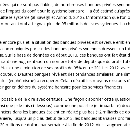
nnées qui ne sont pas fiables, de nombreuses banques privées syrien
e l’impact du conflit sur le système bancaire. Il a été estimé qu’aprè
uitté le système (al-Sayegh et Arnnold, 2012). L’information que l’on
 montant total atteignait plus de 95 milliards de livres syriennes. La 
me encore plus et la situation des banques privées est devenue emblé
s communiqués par six des banques privées syriennes dressent un ta
enue. Sur la base de données de début 2013, ces banques ont fait état d
é autant une augmentation du nombre total de dépôts que du profit to
t état d’une diminution de ses profits de 95% entre 2011 et 2012, ave
s douteux. D’autres banques révèlent des tendances similaires: une dim
fficiles (euphémisme) à récupérer. Cela a détruit les moyens existants 
e diriger en dehors du système bancaire pour les services financiers.
as possible de le dire avec certitude. Une façon d’aborder cette questi
nsi que je le fais ci-dessous) comme une possible (et imparfaite) do
anciers dans les banques étaient en réalité plus bas (12 milliards de 
anière, jusqu’à un pic au début de 2013, les banques libanaises ont f
 millions de dollars par semaine à la fin de 2012. Ainsi l’augmentat