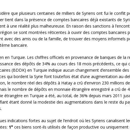
dère que plusieurs centaines de milliers de Syriens ont fui le conflit 
mier tient dans la présence de comptes bancaires déjà existants de Syri
ient à une réalité plus malheureuse. En raison des sanctions à l’encon
a région se sont montrées réticentes à ouvrir des comptes bancaires p
ent avec des amis ou de la famille, de trouver des moyens informels pou
stème bancaire.
yrien en Turquie. Les chiffres officiels en provenance de banques de la 
 croissance des dépôts de 34% au cours des 18 mois précédents, ce qu
ancaires (BDDK) en Turquie indique aucun changement d’ensemble des
ces qui bordent la Syrie font toutefois état d’une augmentation au-d
on, le nombre réel des dépôts à Hatay a crû d’environ 230 millions de 
s, mais le nombre de dépôts en monnaie étrangère enregistré a crû de 
étrangère en Turquie a été, au total, de 36% depuis mars 2011 jusq
flant étant donné la modestie des augmentations dans le reste du pays
.
es indications fortes au sujet de l’endroit où les Syriens canalisent le
ntes:
1°
ces biens sont-ils utilisés de façon productive ou uniquemen