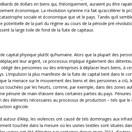
lliards de dollars en biens qui, théoriquement, auraient pu être rapatr
pement économique. La révolution syrienne n’a fait qu’accélérer le pro
atastrophe sociale et économique que vit le pays. Tandis qu’il sembl
ie potentielle de la part du régime au cours de la période pré-révolutio
sent la large toile de fond de la fuite de capitaux.
e de capital physique plutôt qu’humaine. Alors que la plupart des perso
es déplaçant leur argent, ce processus implique également des détent
 obligé des personnes ou des entreprises à déplacer leurs biens, à c
ys. L’impulsion la plus manifeste de la fuite de capital tient dans le co
rs que la menace sur le mouvement des biens et des personnes a crû, l
 plus touchées par les heurts, comme, par exemple, dans des zones 
t une pénurie de main-d’œuvre dans certaines parties du pays. Pénuries 
des éléments nécessaires au processus de production – tels que le diese
uction agricole.
autour d’Alep, les violences ont causé de tels dommages aux infras
lièrement touchée dans la mesure où les usines textiles sont situées d
 les usines ont été détruites par centaines depuis mars 2011, d’autre