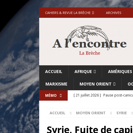
CAHIERS & REVUE LA BRÈCHE
ARCHIVES
ACCUEIL
AFRIQUE
AMÉRIQUES
MARXISME
MOYEN ORIENT
OC
[ 21 juillet 2026 ]
Pause post-canicu
MÉMO
[ 20 juillet 2026 ]
Grande-Bretagne-
ACCUEIL
MOYEN ORIENT
SYRIE
[ 18 juillet 2026 ]
Israël-Palestine.
avant les élections du 27 octobre»
Syrie. Fuite de cap