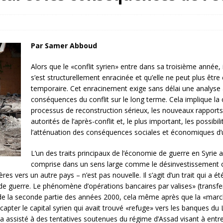
rump sur la “fraude électorale” était une blague de mauvais goût…
 l’option militaire
ETATS-UNIS
Par Samer Abboud
res comptent: l’urgence de la démilitarisation de la Police militaire
Alors que le «conflit syrien» entre dans sa troisième année,
s’est structurellement enracinée et qu’elle ne peut plus ê
temporaire. Cet enracinement exige sans délai une analyse 
conséquences du conflit sur le long terme. Cela implique la
processus de reconstruction sérieux, les nouveaux rapports 
autorités de l’après-conflit et, le plus important, les possibi
l’atténuation des conséquences sociales et économiques d’u
L’un des traits principaux de l’économie de guerre en Syrie a 
comprise dans un sens large comme le désinvestissement ou
ières vers un autre pays – n’est pas nouvelle. Il s’agit d’un trait qui 
e guerre. Le phénomène d’opérations bancaires par valises» (transfert 
 de la seconde partie des années 2000, cela même après que la «march
capter le capital syrien qui avait trouvé «refuge» vers les banques du 
 assisté à des tentatives soutenues du régime d’Assad visant à entre