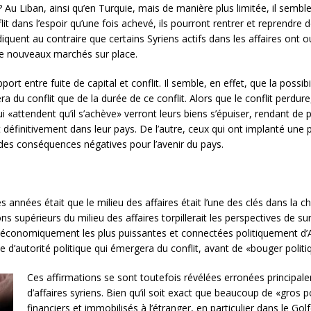
s? Au Liban, ainsi qu’en Turquie, mais de manière plus limitée, il se
lit dans l’espoir qu’une fois achevé, ils pourront rentrer et reprendre 
quent au contraire que certains Syriens actifs dans les affaires ont ou
à de nouveaux marchés sur place.
t entre fuite de capital et conflit. Il semble, en effet, que la possib
a du conflit que de la durée de ce conflit. Alors que le conflit perdur
attendent qu’il s’achève» verront leurs biens s’épuiser, rendant de plus
t définitivement dans leur pays. De l’autre, ceux qui ont implanté une
 des conséquences négatives pour l’avenir du pays.
années était que le milieu des affaires était l’une des clés dans la 
ons supérieurs du milieu des affaires torpillerait les perspectives de su
res économiquement les plus puissantes et connectées politiquement d’A
 type d’autorité politique qui émergera du conflit, avant de «bouger poli
Ces affirmations se sont toutefois révélées erronées principale
d’affaires syriens. Bien qu’il soit exact que beaucoup de «gros
financiers et immobilisés à l’étranger, en particulier dans le G