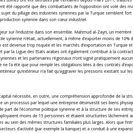
alement été rapporté que des combattants de l’opposition ont volé des 
sujet du pillage des industries syriennes par la Turquie semblent fort
production syrienne dans son cœur industriel.
ajeur sur l’industrie dans son ensemble. Mahmud al-Zayn, un membre 
xtile syrienne n’était, actuellement, à même d’exporter moins de 10%
 est devenue trop risquée et les marchés d’exportation en Turquie et
 par la Ligue des Etats arabes ont également contribué à la contracti
syriennes et les partenaires régionaux n’ont signé pratiquement aucun
e ne l’a été que pour remplir les obligations liées à des contrats d’ex
érieur qu’extérieur n’a fait qu’aggraver les pressions existant sur les
 capital nécessite, en outre, une compréhension approfondie de la stru
un processus par lequel une entreprise désinvestit ses biens physique
de part de l’économie politique syrienne et à la structure de ses entre
employaient moins de 15 personnes et étaient structurées lâchement a
s au sein des mêmes structures familiales plus larges. Alors que l’i
secteurs d’activité (par exemple la banque) et a conduit à une expansi