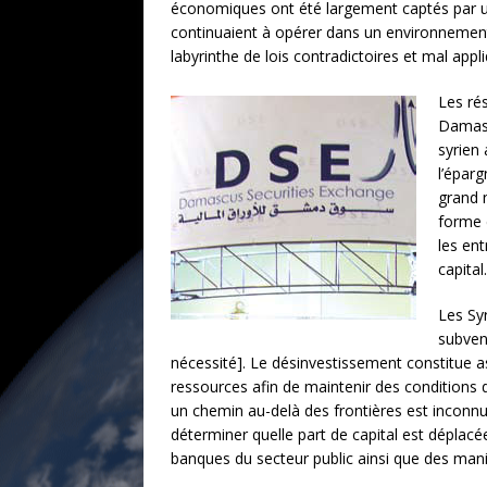
économiques ont été largement captés par une
continuaient à opérer dans un environnement é
labyrinthe de lois contradictoires et mal appl
Les ré
Damas)
syrien 
l’épar
grand n
forme 
les en
capital.
Les Syr
subven
nécessité]. Le désinvestissement constitue 
ressources afin de maintenir des conditions d
un chemin au-delà des frontières est inconnue.
déterminer quelle part de capital est dépla
banques du secteur public ainsi que des maniè