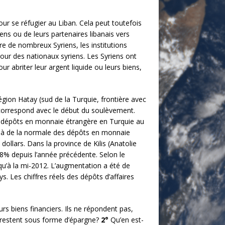
pour se réfugier au Liban. Cela peut toutefois
ens ou de leurs partenaires libanais vers
tre de nombreux Syriens, les institutions
our des nationaux syriens. Les Syriens ont
r abriter leur argent liquide ou leurs biens,
région Hatay (sud de la Turquie, frontière avec
i correspond avec le début du soulèvement.
 dépôts en monnaie étrangère en Turquie au
elà de la normale des dépôts en monnaie
dollars. Dans la province de Kilis (Anatolie
48% depuis l’année précédente. Selon le
u’à la mi-2012. L’augmentation a été de
. Les chiffres réels des dépôts d’affaires
urs biens financiers. Ils ne répondent pas,
t restent sous forme d’épargne?
2°
Qu’en est-