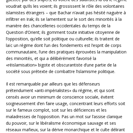
voudrait qu’ils les voient; ils grossissent le rôle des volontaires
islamistes étrangers – que Bachar n’avait pas hésité naguère à
infiltrer en Irak; ils se lamentent sur le sort des minorités à la
manière des chancelleries occidentales du temps de la
Question d’Orient; ils gomment toute initiative citoyenne de
l’opposition, qu’elle soit politique ou culturelle; ils traitent de
laïc un régime dont l’un des fondements est l’esprit de corps
communautaire, l’une des pratiques éprouvées la manipulation
des minorités, et qui a délibérément favorisé la
«réislamisation» bigote et obscurantiste d’une partie de la
société sous prétexte de combattre l’islamisme politique.
Il est remarquable par ailleurs que les défenseurs
prétendument «anti-impérialistes» du régime, et qui sont
censés avoir un minimum de conscience sociale, évitent
soigneusement d’en faire usage, concentrant leurs efforts soit
sur le fameux complot, soit sur les déficiences et les
maladresses de l’opposition. Pas un mot sur l’assise clanique
du pouvoir, sur le libéralisme économique sauvage et ses
réseaux mafieux, sur la dérive monarchique et le culte délirant