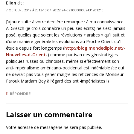
Elion
dit :
7 OCTOBRE 2012 À 2012-10-07T20:22:24+02:000000002431201210
J’ajoute suite à votre dernière remarque : à ma connaissance
A. Gresch (je crois connaître un peu ses écrits) ne s’est jamais
posé, quelles que soient les révolutions « arabes » qu’il suit et
d’une manière générale les évolutions au Proche Orient qu’il
étudie depuis fort longtemps (
http://blog.mondediplo.net/-
Nouvelles-d-Orient-
) comme partisan des géostratégies
politiques russes ou chinoises, même si effectivement son
anti-impérialisme américano-occidental est indéniable (ce qui
ne devrait pas vous gêner malgré les réticences de Monsieur
Farouk Mardam Bey à l’égard des anti-impérialistes !)
RÉPONDRE
Laisser un commentaire
Votre adresse de messagerie ne sera pas publiée.