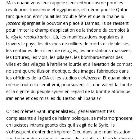
Mais quand vous leur rappelez leur enthousiasme pour les
révolutions tunisienne et égyptienne, et même pour le Qatar
tant que son émir jouait les trouble-fête et que la chaîne
al-
Jazeera
épargnait le pouvoir en place à Damas, ils se ravisent
pour limiter le champ d’application de la théorie du complot à
la
«Syrie récalcitrante».
Là, les manifestations populaires à
travers le pays, les dizaines de milliers de morts et de blessés,
les centaines de milliers de réfugiés, les arrestations massives,
les tortures, les viols, les pillages, les bombardements des
villes et des villages à l’artillerie lourde et à l’aviation de combat
ne sont qu’une illusion d’optique, des images fabriquées dans
les officines de la CIA et les studios d’
al-Jazeera
. Et quand bien
même tout cela serait vrai, poursuivent-ils, que valent la liberté
et la dignité du peuple syrien en regard de la bombe atomique
iranienne et des missiles du Hezbollah libanais?
Or ces mêmes «anti-impérialistes», généralement très
complaisants à l’égard de l’islam politique, se métamorphosent
en laïcistes intransigeants dès qu’il s’agit de la Syrie. Ils
s’offusquent d’entendre implorer Dieu dans une manifestation
guettée par des snipers; ils voient des salafistes là où le régime