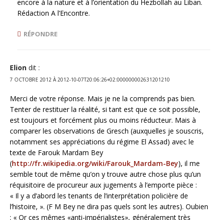
encore à la nature et à l’orientation du Hezbollah au Liban.
Rédaction A l’Encontre.
RÉPONDRE
Elion
dit :
7 OCTOBRE 2012 À 2012-10-07T20:06:26+02:000000002631201210
Merci de votre réponse. Mais je ne la comprends pas bien.
Tenter de restituer la réalité, si tant est que ce soit possible,
est toujours et forcément plus ou moins réducteur. Mais à
comparer les observations de Gresch (auxquelles je souscris,
notamment ses appréciations du régime El Assad) avec le
texte de Farouk Mardam Bey
(
http://fr.wikipedia.org/wiki/Farouk_Mardam-Bey
), il me
semble tout de même qu’on y trouve autre chose plus qu’un
réquisitoire de procureur aux jugements à l’emporte pièce :
« Il y a d’abord les tenants de l’interprétation policière de
l’histoire, ». (F M Bey ne dira pas quels sont les autres). Oubien
: « Or ces mêmes «anti-impérialistes», généralement très