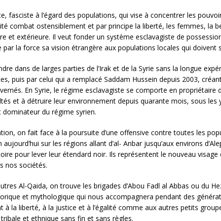
tiste, fasciste à l’égard des populations, qui vise à concentrer les pouv
tité combat ostensiblement et par principe la liberté, les femmes, la
e et extérieure. Il veut fonder un système esclavagiste de possession 
par la force sa vision étrangère aux populations locales qui doivent 
e dans de larges parties de l’Irak et de la Syrie sans la longue expéri
es, puis par celui qui a remplacé Saddam Hussein depuis 2003, créant 
vernés. En Syrie, le régime esclavagiste se comporte en propriétaire
voltés et à détruire leur environnement depuis quarante mois, sous les
et dominateur du régime syrien.
sation, on fait face à la poursuite d’une offensive contre toutes les pop
 aujourd’hui sur les régions allant d’al- Anbar jusqu’aux environs d’Al
oire pour lever leur étendard noir. Ils représentent le nouveau visage
s nos sociétés.
utres Al-Qaida, on trouve les brigades d’Abou Fadl al Abbas ou du Hez
orique et mythologique qui nous accompagnera pendant des génératio
 à la liberté, à la justice et à l’égalité comme aux autres petits group
tribale et ethnique sans fin et sans règles.