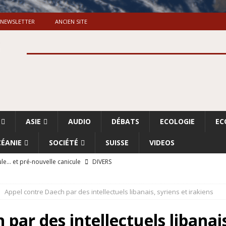
NEWSLETTER
ANCIEN SITE
ASIE
AUDIO
DÉBATS
ECOLOGIE
EC
ÉANIE
SOCIÉTÉ
SUISSE
VIDEOS
le… et pré-nouvelle canicule
DIVERS
Dossier. «Le message de Makerfield» (1)
GRANDE-BRETAGNE
Appel contre Daech par des intellectuels libanais, syriens et irakiens
 «Accentuation du nettoyage ethnique en Cisjordanie et à Gaza
ISRAËL
par des intellectuels libanais