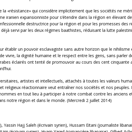
la «résistance» qui considère implicitement que les sociétés ne mériten
égime iranien expansionniste pour s’étendre dans la région en élevant 
onfessionnelle destructrice pour la région et pour les promesses des r
 déjà servi par les deux régimes baathistes, réduisant la lutte palesti
our établir un pouvoir esclavagiste sans autre horizon que le nihilisme
oie de vivre, la dignité humaine et le respect entre les gens, sans parler d
abes éclairés ont tenté de promouvoir au cours des cent cinquante an
rd’hui.
versitaires, artistes et intellectuels, attachés à toutes les valeurs 
et religieux réactionnaire veut entraîner nos sociétés et nos peuples
es hommes en tout lieu à participer à notre combat contre les anciens 
 dans notre région et dans le monde. (Mercredi 2 juillet 2014)
 Yassin Hajj Saleh (écrivain syrien), Hussam Eitani (journaliste libanais)
Azm (écrivain syrien), Hyam Yared (romancière libanaise), Gilbert Achcar