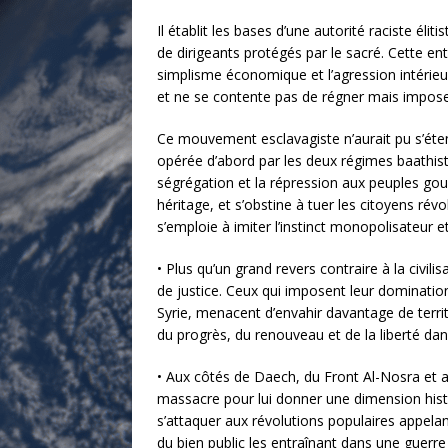
Il établit les bases d’une autorité raciste éli
de dirigeants protégés par le sacré. Cette en
simplisme économique et l’agression intérieur
et ne se contente pas de régner mais impose 
Ce mouvement esclavagiste n’aurait pu s’étendr
opérée d’abord par les deux régimes baathist
ségrégation et la répression aux peuples gou
héritage, et s’obstine à tuer les citoyens ré
s’emploie à imiter l’instinct monopolisateur 
• Plus qu’un grand revers contraire à la civili
de justice. Ceux qui imposent leur domination
Syrie, menacent d’envahir davantage de territ
du progrès, du renouveau et de la liberté dan
• Aux côtés de Daech, du Front Al-Nosra et a
massacre pour lui donner une dimension hist
s’attaquer aux révolutions populaires appelant
du bien public les entraînant dans une guerre 