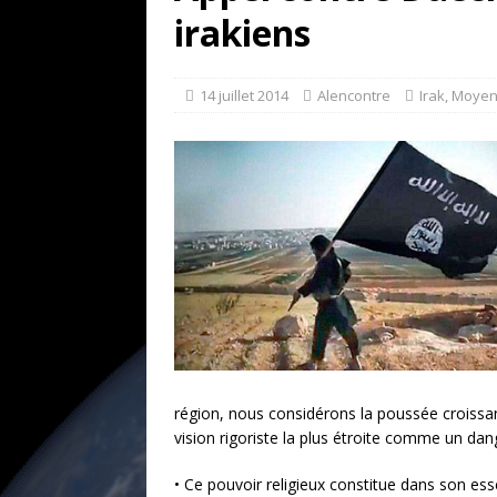
[ 17 juillet 2026 ]
«Le discours de T
irakiens
et une menace»
ETATS-UNIS
[ 17 juillet 2026 ]
Iran. Le retour de
14 juillet 2014
Alencontre
Irak
,
Moyen
[ 14 juin 2020 ]
Brésil. Les vies noi
* LA UNE
région, nous considérons la poussée croissante
vision rigoriste la plus étroite comme un dang
• Ce pouvoir religieux constitue dans son es