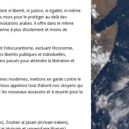
t ni liberté, ni justice, ni égalité, ni même
des murs pour le protéger au-delà des
évolutions arabes. Il offre dans le même
nienne à plus d’isolement et moins de
 et l’obscurantisme, excluant l’économie,
es libertés publiques et individuelles,
s passés pour atteindre la libération et
humaines modernes, mettons en garde contre le
. Nous appelons tout d’abord nos citoyens qui
et les nouveaux assassins et à œuvrer pour la
, Zouheir al Jazairi (écrivain irakien),
 (écrivain et universitaire libanais),