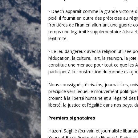
• Daech apparaît comme la grande victoire de 
pitié. Il fournit en outre des prétextes au r
frontières de l’Iran en allumant une guerre c
temps une légitimité supplémentaire à Israël,
légitimité.
• Le jeu dangereux avec la religion utilisée p
l’éducation, la culture, l’art, la réunion, la j
constitue une menace pour tout ce que les Ar
participer à la construction du monde d’aujou
Nous soussignés, écrivains, journalistes, uni
précipice vers lequel le mouvement politique 
croient à la liberté humaine et à l’égalité d
liberté, la justice et l’égalité dans nos pays,
Premiers signataires
Hazem Saghié (écrivain et journaliste libanais),
Youssef Bazzi (journaliste libanais), Sadek al 