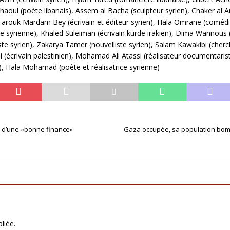
ul (poète libanais), Assem al Bacha (sculpteur syrien), Chaker al Anb
 Farouk Mardam Bey (écrivain et éditeur syrien), Hala Omrane (comédi
e syrienne), Khaled Suleiman (écrivain kurde irakien), Dima Wannous 
ariste syrien), Zakarya Tamer (nouvelliste syrien), Salam Kawakibi (cher
i (écrivain palestinien), Mohamad Ali Atassi (réalisateur documentaris
), Hala Mohamad (poète et réalisatrice syrienne)
e d’une «bonne finance»
Gaza occupée, sa population bom
liée.