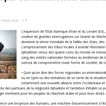
rump sur la “fraude électorale” était une blague de mauvais goût…
 l’option militaire
ETATS-UNIS
 Orient
,
Syrie
0
res comptent: l’urgence de la démilitarisation de la Police militaire
L’expansion de l’Etat islamique d’Iran et du Levant (EII
soulève de grandes interrogations sur l’avenir du Machr
devienne la vitrine mondiale de la faillite des Etats, de
L’empressement des tribus locales à brandir l’étendard 
djihadistes venus des quatre coins du monde ne mena
sang des entités nationales formées au lendemain de l
surtout de compromettre toute forme de société,
de ci
• Quoi qu’on dise des forces régionales ou internationa
ou en Syrie ou des tentatives de se servir de la situat
notamment une nouvelle alliance entre Occidentaux et 
 des partisans de la religiosité djihadiste et l’ambition d’établir un p
er imminent pour les peuples du Machrek arabe et pour leurs droits à la 
sence une broyeuse des humains, une machine d’asservissement à l’éca