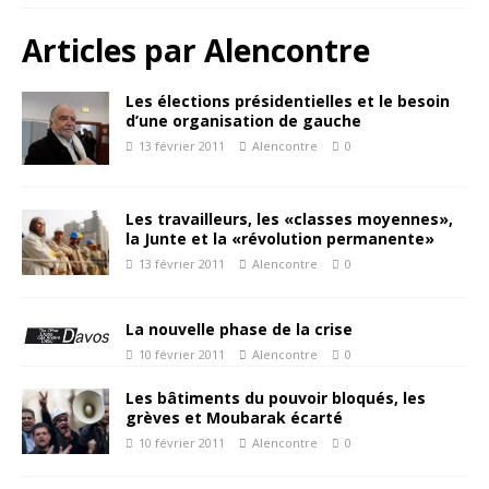
Articles par
Alencontre
Les élections présidentielles et le besoin
d’une organisation de gauche
13 février 2011
Alencontre
0
Les travailleurs, les «classes moyennes»,
la Junte et la «révolution permanente»
13 février 2011
Alencontre
0
La nouvelle phase de la crise
10 février 2011
Alencontre
0
Les bâtiments du pouvoir bloqués, les
grèves et Moubarak écarté
10 février 2011
Alencontre
0