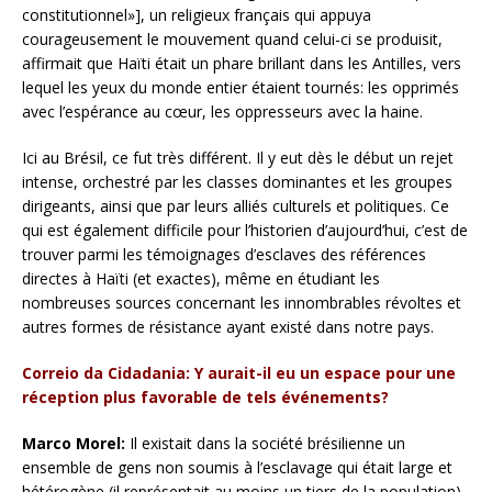
constitutionnel»], un religieux français qui appuya
courageusement le mouvement quand celui-ci se produisit,
affirmait que Haïti était un phare brillant dans les Antilles, vers
lequel les yeux du monde entier étaient tournés: les opprimés
avec l’espérance au cœur, les oppresseurs avec la haine.
Ici au Brésil, ce fut très différent. Il y eut dès le début un rejet
intense, orchestré par les classes dominantes et les groupes
dirigeants, ainsi que par leurs alliés culturels et politiques. Ce
qui est également difficile pour l’historien d’aujourd’hui, c’est de
trouver parmi les témoignages d’esclaves des références
directes à Haïti (et exactes), même en étudiant les
nombreuses sources concernant les innombrables révoltes et
autres formes de résistance ayant existé dans notre pays.
Correio da Cidadania: Y aurait-il eu un espace pour une
réception plus favorable de tels événements?
Marco Morel:
Il existait dans la société brésilienne un
ensemble de gens non soumis à l’esclavage qui était large et
hétérogène (il représentait au moins un tiers de la population)