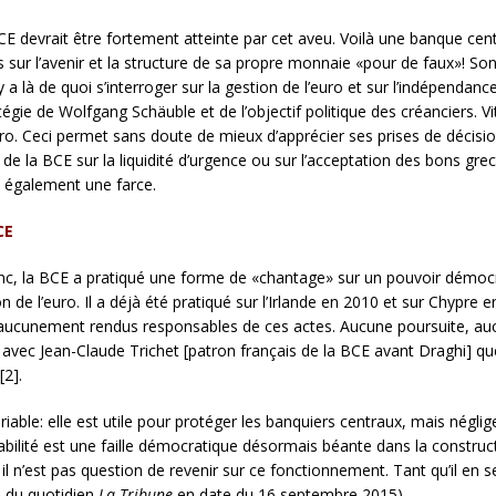
E devrait être fortement atteinte par cet aveu. Voilà une banque cent
ur l’avenir et la structure de sa propre monnaie «pour de faux»! Son v
 y a là de quoi s’interroger sur la gestion de l’euro et sur l’indépendan
atégie de Wolfgang Schäuble et de l’objectif politique des créanciers.
. Ceci permet sans doute de mieux d’apprécier ses prises de décision
s de la BCE sur la liquidité d’urgence ou sur l’acceptation des bons gr
t également une farce.
CE
nc, la BCE a pratiqué une forme de «chantage» sur un pouvoir démo
e l’euro. Il a déjà été pratiqué sur l’Irlande en 2010 et sur Chypre en
t aucunement rendus responsables de ces actes. Aucune poursuite, a
 avec Jean-Claude Trichet [patron français de la BCE avant Draghi] qu
[2].
iable: elle est utile pour protéger les banquiers centraux, mais négli
abilité est une faille démocratique désormais béante dans la construc
l n’est pas question de revenir sur ce fonctionnement. Tant qu’il en se
te du quotidien
La Tribune
en date du 16 septembre 2015)