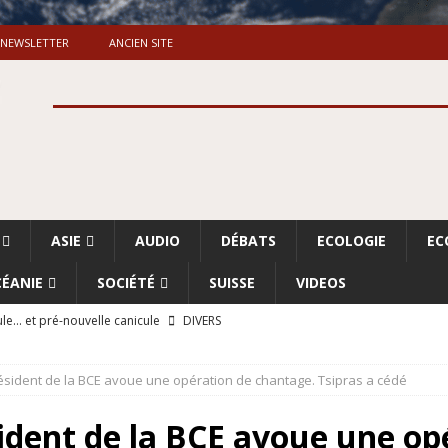
NEWSLETTER
ANCIEN SITE
ASIE
AUDIO
DÉBATS
ECOLOGIE
EC
ÉANIE
SOCIÉTÉ
SUISSE
VIDEOS
le… et pré-nouvelle canicule
DIVERS
Dossier. «Le message de Makerfield» (1)
GRANDE-BRETAGNE
résident de la BCE avoue une opération de chantage. Tsipras a cédé
 «Accentuation du nettoyage ethnique en Cisjordanie et à Gaza
ISRAËL
sident de la BCE avoue une op