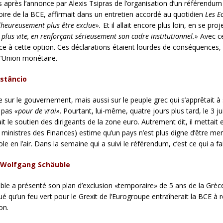
s après l’annonce par Alexis Tsipras de l’organisation d’un référendum [
re de la BCE, affirmait dans un entretien accordé au quotidien
Les E
alheureusement plus être exclue».
Et il allait encore plus loin, en se pro
u plus vite, en renforçant sérieusement son cadre institutionnel.»
Avec ce
ce à cette option. Ces déclarations étaient lourdes de conséquences, 
 l’Union monétaire.
nstâncio
e sur le gouvernement, mais aussi sur le peuple grec qui s’apprêtait 
 pas
«pour de vrai»
. Pourtant, lui-même, quatre jours plus tard, le 3 ju
avait le soutien des dirigeants de la zone euro. Autrement dit, il mettai
s ministres des Finances) estime qu’un pays n’est plus digne d’être m
e en l’air. Dans la semaine qui a suivi le référendum, c’est ce qui a f
e Wolfgang Schäuble
uble a présenté son plan d’exclusion «temporaire» de 5 ans de la Grèce,
é qu’un feu vert pour le Grexit de l’Eurogroupe entraînerait la BCE à réa
on.