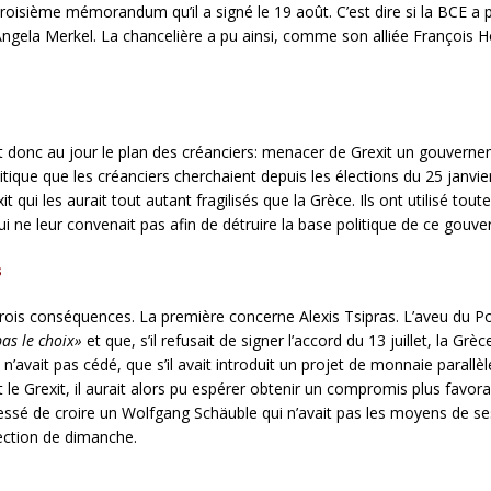
’un troisième mémorandum qu’il a signé le 19 août. C’est dire si la BCE 
’Angela Merkel. La chancelière a pu ainsi, comme son alliée François
donc au jour le plan des créanciers: menacer de Grexit un gouvernemen
olitique que les créanciers cherchaient depuis les élections du 25 janvier
qui les aurait tout autant fragilisés que la Grèce. Ils ont utilisé tout
 ne leur convenait pas afin de détruire la base politique de ce gouv
s
rois conséquences. La première concerne Alexis Tsipras. L’aveu du Port
pas le choix»
et que, s’il refusait de signer l’accord du 13 juillet, la Grè
n’avait pas cédé, que s’il avait introduit un projet de monnaie parallè
t le Grexit, il aurait alors pu espérer obtenir un compromis plus favor
pressé de croire un Wolfgang Schäuble qui n’avait pas les moyens de 
lection de dimanche.