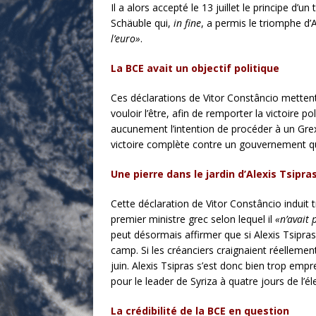
Il a alors accepté le 13 juillet le principe d
Schäuble qui,
in fine
, a permis le triomphe d
l’euro»
.
La BCE avait un objectif politique
Ces déclarations de Vitor Constâncio mettent 
vouloir l’être, afin de remporter la victoire p
aucunement l’intention de procéder à un Grexit 
victoire complète contre un gouvernement qui
Une pierre dans le jardin d’Alexis Tsipra
Cette déclaration de Vitor Constâncio induit t
premier ministre grec selon lequel il
«n’avait 
peut désormais affirmer que si Alexis Tsipras 
camp. Si les créanciers craignaient réellemen
juin. Alexis Tsipras s’est donc bien trop em
pour le leader de Syriza à quatre jours de l’é
La crédibilité de la BCE en question