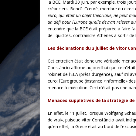
la BCE. Mardi 30 juin, par exemple, trois jour
créanciers, Benoît Cœuré, membre du directoi
euro, qui était un objet théorique, ne peut m
un défi pour l’Europe qu’elle devrait relever a
entendre que la BCE était préparée à faire fa
de liquidités, contraindre Athènes à sortir de
Les déclarations du 3 juillet de Vitor Co
Cet entretien était donc une véritable menac
Constâncio affirme aujourd’hui que ce n’était
robinet de l’ELA (prêts d’urgence), sauf s’il 
euro: l’Eurogroupe (instance «informelle» de
menace à exécution. Ceci n’était pas une parol
Menaces supplétives de la stratégie d
En effet, le 11 juillet, lorsque Wolfgang Schä
de vrai», puisque Vitor Constâncio avait indiqu
qu’en effet, la Grèce était au bord de l’exclusi