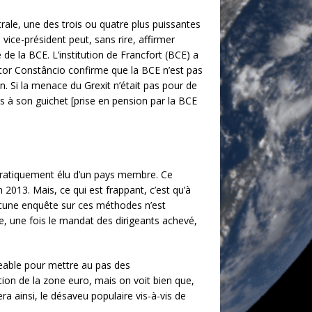
rale, une des trois ou quatre plus puissantes
ice-président peut, sans rire, affirmer
ce de la BCE. L’institution de Francfort (BCE) a
 Vitor Constâncio confirme que la BCE n’est pas
. Si la menace du Grexit n’était pas pour de
ecs à son guichet [prise en pension par la BCE
cratiquement élu d’un pays membre. Ce
 2013. Mais, ce qui est frappant, c’est qu’à
ucune enquête sur ces méthodes n’est
e, une fois le mandat des dirigeants achevé,
geable pour mettre au pas des
tion de la zone euro, mais on voit bien que,
ra ainsi, le désaveu populaire vis-à-vis de