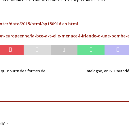
inter/date/2015/html/sp150916.en.html
ion-europeenne/la-bce-a-t-elle-menace-l-irlande-d-une-bombe-
 qui nourrit des formes de
Catalogne, an IV. L’autodé
liée.