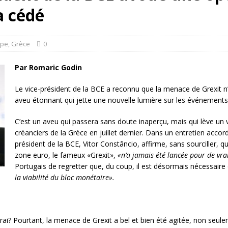
rump sur la “fraude électorale” était une blague de mauvais goût…
a cédé
 l’option militaire
ETATS-UNIS
ope
,
Grèce
0
res comptent: l’urgence de la démilitarisation de la Police militaire
Par Romaric Godin
Le vice-président de la BCE a reconnu que la menace de Grexit n
aveu étonnant qui jette une nouvelle lumière sur les événements d
C’est un aveu qui passera sans doute inaperçu, mais qui lève un vo
créanciers de la Grèce en juillet dernier. Dans un entretien accor
président de la BCE, Vitor Constâncio, affirme, sans sourciller, 
zone euro, le fameux «Grexit»,
«n’a jamais été lancée pour de vrai
Portugais de regretter que, du coup, il est désormais nécessaire
la viabilité du bloc monétaire».
 vrai? Pourtant, la menace de Grexit a bel et bien été agitée, non seu