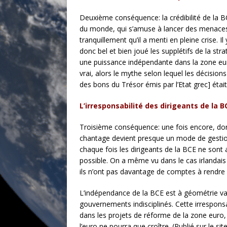
Deuxième conséquence: la crédibilité de la BC
du monde, qui s’amuse à lancer des menaces s
tranquillement qu’il a menti en pleine crise. Il
donc bel et bien joué les supplétifs de la str
une puissance indépendante dans la zone euro
vrai, alors le mythe selon lequel les décision
des bons du Trésor émis par l’Etat grec] étai
L’irresponsabilité des dirigeants de la B
Troisième conséquence: une fois encore, do
chantage devient presque un mode de gestion d
chaque fois les dirigeants de la BCE ne son
possible. On a même vu dans le cas irlandais
ils n’ont pas davantage de comptes à rendre 
L’indépendance de la BCE est à géométrie var
gouvernements indisciplinés. Cette irrespons
dans les projets de réforme de la zone euro, i
l’euro ne pourra que croître. (Publié sur le si