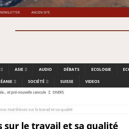
NEWSLETTER
ANCIEN SITE
ASIE
AUDIO
DÉBATS
ECOLOGIE
EC
ÉANIE
SOCIÉTÉ
SUISSE
VIDEOS
le… et pré-nouvelle canicule
DIVERS
Dossier. «Le message de Makerfield» (1)
GRANDE-BRETAGNE
nce. Huit thèses sur le travail et sa qualité
 «Accentuation du nettoyage ethnique en Cisjordanie et à Gaza
ISRAËL
 sur le travail et sa qualité