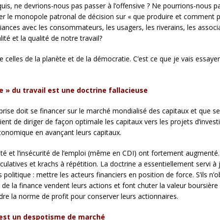
uis, ne devrions-nous pas passer à l’offensive ? Ne pourrions-nous pas
ser le monopole patronal de décision sur « que produire et comment p
iances avec les consommateurs, les usagers, les riverains, les associa
ité et la qualité de notre travail?
de celles de la planète et de la démocratie. C’est ce que je vais essayer 
 » du travail est une doctrine fallacieuse
eprise doit se financer sur le marché mondialisé des capitaux et que se
ent de diriger de façon optimale les capitaux vers les projets d’invest
 économique en avançant leurs capitaux.
carité et l’insécurité de l’emploi (même en CDI) ont fortement augment
latives et krachs à répétition. La doctrine a essentiellement servi à ju
politique : mettre les acteurs financiers en position de force. S’ils n
 la finance vendent leurs actions et font chuter la valeur boursière d
ndre la norme de profit pour conserver leurs actionnaires.
 est un despotisme de marché