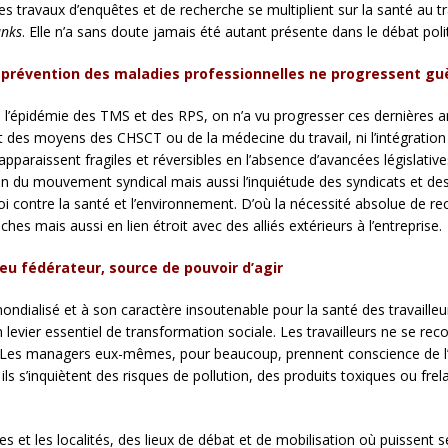
 travaux d’enquêtes et de recherche se multiplient sur la santé au trava
anks
. Elle n’a sans doute jamais été autant présente dans le débat poli
la prévention des maladies professionnelles ne progressent gu
gré l’épidémie des TMS et des RPS, on n’a vu progresser ces dernières
nt des moyens des CHSCT ou de la médecine du travail, ni l’intégration 
apparaissent fragiles et réversibles en l’absence d’avancées législativ
ion du mouvement syndical mais aussi l’inquiétude des syndicats et des
contre la santé et l’environnement. D’où la nécessité absolue de reco
nches mais aussi en lien étroit avec des alliés extérieurs à l’entreprise.
jeu fédérateur, source de pouvoir d’agir
 mondialisé et à son caractère insoutenable pour la santé des travailleur
 levier essentiel de transformation sociale. Les travailleurs ne se rec
nt. Les managers eux-mêmes, pour beaucoup, prennent conscience de l
ls s’inquiètent des risques de pollution, des produits toxiques ou frel
ises et les localités, des lieux de débat et de mobilisation où puissent