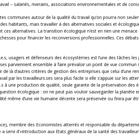
 travail – salariés, riverains, associations environnementales et de c
uttes communes autour de la qualité du travail qu’on pourra non seulem
 des habitants, mais travailler à des alternatives sociales et écologiq
nt ces alternatives. La transition écologique n’est en rien une menace
 richesses pour financer les reconversions professionnelles. Ces débats
ié.e.s, usagers et défenseurs des écosystèmes est l’une des tâches l
urs.ses parviennent ensemble à faire prévaloir un point de vue commun su
r de là d’autres critères de gestion des entreprises que celui d’une ren
l par les travailleurs.ses sera plus facile si elle s’appuie sur les att
ne.s à une production de qualité, seule garante de la préservation des 
question écologique : on ne peut pas vouloir sauvegarder la planète en p
bilité même d’une vie humaine décente sera préservée ou finira par êtr
nce), membre des Economistes atterrés et responsable du département
e a servi d’«Introduction aux Etats généraux de la santé des travailleurs