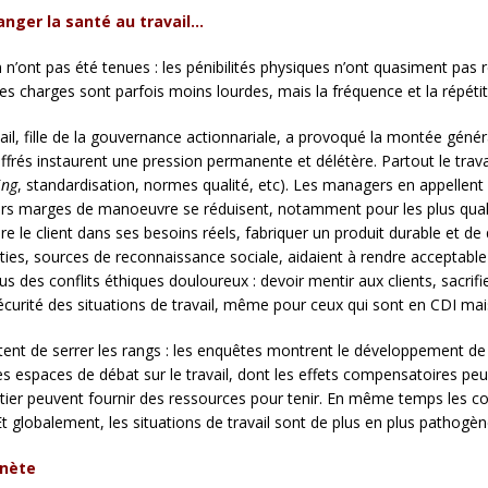
anger la santé au travail…
n’ont pas été tenues : les pénibilités physiques n’ont quasiment pas 
Les charges sont parfois moins lourdes, mais la fréquence et la répéti
avail, fille de la gouvernance actionnariale, a provoqué la montée géné
hiffrés instaurent une pression permanente et délétère. Partout le trav
ing
, standardisation, normes qualité, etc). Les managers en appellent 
rs marges de manoeuvre se réduisent, notamment pour les plus qualifié
re le client dans ses besoins réels, fabriquer un produit durable et de 
s, sources de reconnaissance sociale, aidaient à rendre acceptable l
lus des conflits éthiques douloureux : devoir mentir aux clients, sacrifie
sécurité des situations de travail, même pour ceux qui sont en CDI mai
ntent de serrer les rangs : les enquêtes montrent le développement de 
es espaces de débat sur le travail, dont les effets compensatoires peu
tier peuvent fournir des ressources pour tenir. En même temps les coll
 globalement, les situations de travail sont de plus en plus pathogèn
anète