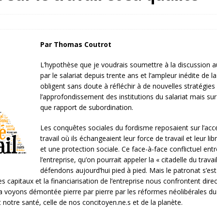
rump sur la “fraude électorale” était une blague de mauvais goût…
 l’option militaire
ETATS-UNIS
Par Thomas Coutrot
res comptent: l’urgence de la démilitarisation de la Police militaire
L’hypothèse que je voudrais soumettre à la discussion auj
par le salariat depuis trente ans et l’ampleur inédite de 
obligent sans doute à réfléchir à de nouvelles stratégie
l’approfondissement des institutions du salariat mais su
que rapport de subordination.
Les conquêtes sociales du fordisme reposaient sur l’acce
travail
où ils échangeaient leur force de travail et leur lib
et une protection sociale. Ce face-à-face conflictuel entr
l’entreprise, qu’on pourrait appeler la « citadelle du trav
défendons aujourd’hui pied à pied. Mais le patronat s’est
on des capitaux et la financiarisation de l’entreprise nous confrontent 
a voyons démontée pierre par pierre par les réformes néolibérales du 
t notre santé, celle de nos concitoyen.ne.s et de la planète.