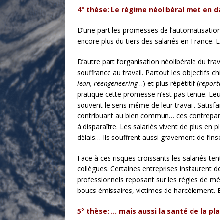
4° thèse:
Le régime néolibéral met en d
D’une part les promesses de l’automatisation 
encore plus du tiers des salariés en France. 
D’autre part l’organisation néolibérale du tr
souffrance au travail. Partout les objectifs c
lean, reengeneering
…) et plus répétitif (
report
pratique cette promesse n’est pas tenue. Leu
souvent le sens même de leur travail. Satisfai
contribuant au bien commun… ces contrepartie
à disparaître. Les salariés vivent de plus en p
délais… Ils souffrent aussi gravement de l’in
Face à ces risques croissants les salariés te
collègues. Certaines entreprises instaurent d
professionnels reposant sur les règles de mé
boucs émissaires, victimes de harcèlement. Et
5° thèse:
… mais aussi la santé de la pl