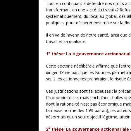
Tout en continuant à défendre nos droits acq
transformant en une « cité du travail»? Refu
systématiquement, du local au global, des all
publiques, pour délibérer ensemble sur la final
Il en va de l’avenir de notre santé, ainsi que 
travail et sa qualité ».
1° thèse:
La « gouvernance actionnariale
Cette doctrine néolibérale affirme que l’entr
diriger. D’une part que les Bourses permettrai
seuls les actionnaires prendraient le risque
Ces justifications sont fallacieuses : la pré
l’économie réelle, mais enchaînent bulles spécu
dont la rationalité n’est pas économique mais 
fameuse norme des 15% par an), les acteurs de
désormais qu’un seul objectif légitime, attei
2° thèse
:
La gouvernance actionnariale