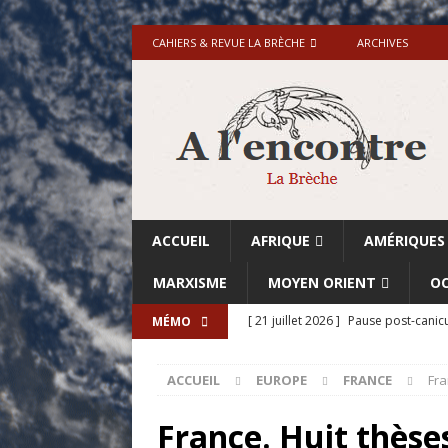
CAHIERS & REVUE LA BRÈCHE
ARCHIVES
ACCUEIL
AFRIQUE
AMÉRIQUES
MARXISME
MOYEN ORIENT
OC
[ 21 juillet 2026 ]
Pause post-canicu
MÉMO
[ 20 juillet 2026 ]
Grande-Bretagne-
ACCUEIL
EUROPE
FRANCE
Fra
[ 18 juillet 2026 ]
Israël-Palestine.
avant les élections du 27 octobre»
France. Huit thèses