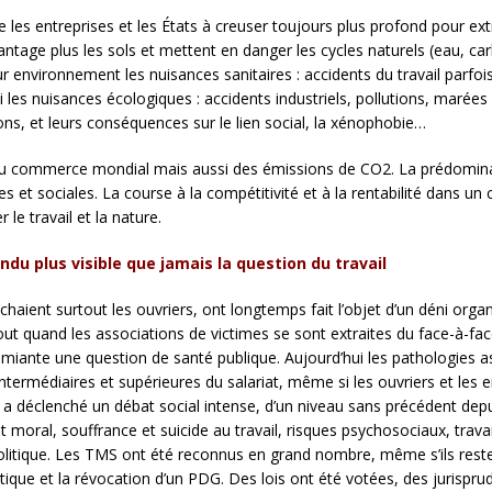
te les entreprises et les États à creuser toujours plus profond pour ext
avantage plus les sols et mettent en danger les cycles naturels (eau, c
eur environnement les nuisances sanitaires : accidents du travail parfo
es nuisances écologiques : accidents industriels, pollutions, marées n
ns, et leurs conséquences sur le lien social, la xénophobie…
ce du commerce mondial mais aussi des émissions de CO2. La prédomi
res et sociales. La course à la compétitivité et à la rentabilité dans un
e travail et la nature.
ndu plus visible que jamais la question du travail
uchaient surtout les ouvriers, ont longtemps fait l’objet d’un déni orga
rtout quand les associations de victimes se sont extraites du face-à-f
’amiante une question de santé publique. Aujourd’hui les pathologies a
ntermédiaires et supérieures du salariat, même si les ouvriers et les 
 a déclenché un débat social intense, d’un niveau sans précédent depui
 moral, souffrance et suicide au travail, risques psychosociaux, tr
olitique. Les TMS ont été reconnus en grand nombre, même s’ils resten
ique et la révocation d’un PDG. Des lois ont été votées, des jurispr