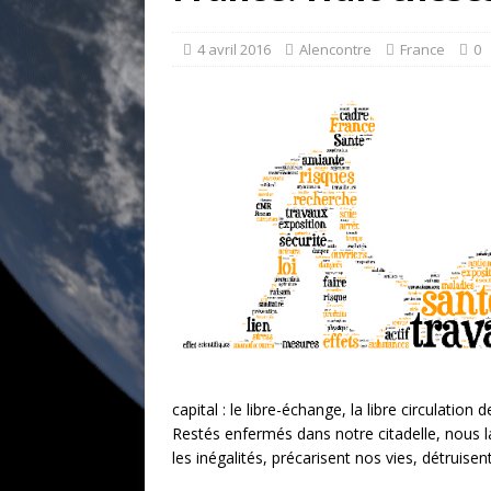
[ 17 juillet 2026 ]
«Le discours de T
et une menace»
ETATS-UNIS
4 avril 2016
Alencontre
France
0
[ 17 juillet 2026 ]
Iran. Le retour de
[ 14 juin 2020 ]
Brésil. Les vies noi
* LA UNE
capital : le libre-échange, la libre circulati
Restés enfermés dans notre citadelle, nous l
les inégalités, précarisent nos vies, détruisen