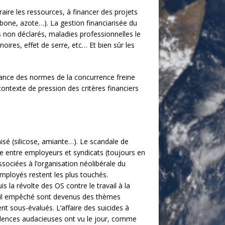
raire les ressources, à financer des projets
arbone, azote…). La gestion financiarisée du
is non déclarés, maladies professionnelles le
oires, effet de serre, etc… Et bien sûr les
nance des normes de la concurrence freine
 contexte de pression des critères financiers
nisé (silicose, amiante…). Le scandale de
ace entre employeurs et syndicats (toujours en
ssociées à l’organisation néolibérale du
employés restent les plus touchés.
s la révolte des OS contre le travail à la
avail empêché sont devenus des thèmes
t sous-évalués. L’affaire des suicides à
udences audacieuses ont vu le jour, comme