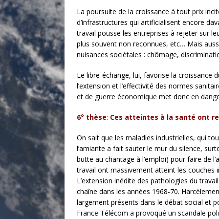
La poursuite de la croissance à tout prix inci
d’infrastructures qui artificialisent encore d
travail pousse les entreprises à rejeter sur l
plus souvent non reconnues, etc… Mais aussi l
nuisances sociétales : chômage, discriminatio
Le libre-échange, lui, favorise la croissan
l’extension et l’effectivité des normes sanitai
et de guerre économique met donc en danger l
6° thèse
:
Ces atteintes à la santé ont re
On sait que les maladies industrielles, qui to
l’amiante a fait sauter le mur du silence, su
butte au chantage à l’emploi) pour faire de l
travail ont massivement atteint les couches i
L’extension inédite des pathologies du travail
chaîne dans les années 1968-70. Harcèlement
largement présents dans le débat social et p
France Télécom a provoqué un scandale polit