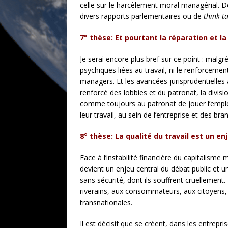
celle sur le harcèlement moral managérial. Des
divers rapports parlementaires ou de
think t
7° thèse: Et pourtant la réparation et 
Je serai encore plus bref sur ce point : mal
psychiques liées au travail, ni le renforceme
managers. Et les avancées jurisprudentielles 
renforcé des lobbies et du patronat, la divis
comme toujours au patronat de jouer l’emploi 
leur travail, au sein de l’entreprise et des bra
8° thèse: La qualité du travail est un en
Face à l’instabilité financière du capitalisme
devient un enjeu central du débat public et un
sans sécurité, dont ils souffrent cruelleme
riverains, aux consommateurs, aux citoyens, i
transnationales.
Il est décisif que se créent, dans les entrepr