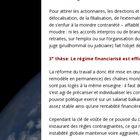
Pour attirer les actionnaires, les directions
délocalisation, de la filialisation, de l’exte
de s’enfuir à la moindre contrariété – affaib
moudre : ni les accords interpros ou de bran
retraites, sur l’emploi ou sur l’organisation
juge (prudhommal ou judiciaire) fait l’objet d
3° thèse: Le régime financiarisé est eff
La réforme du travail a donc été mise en œu
remodèle en permanence) des chaînes mondiale
sont pas logés à la même enseigne : il faut d
s’est agi de précariser et individualiser les co
pouvoir politique exercé sur un salariat balk
assez stable ainsi qu’une rentabilité financi
Cependant la clé de voûte de ce pouvoir du cap
instaurant des règles contraignantes, ce qu
instabilité globale maintenue voire aggravée,