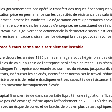
 et les gouvernements ont opéré le transfert des risques économiques v
rnalisation pèse en permanence sur les capacités de résistance des sala
lit drastiquement les syndicats. La négociation entre « partenaires soc
che, et encore moins les accords d’entreprise, ne constituent de réel
 du travail. Sous gouvernance actionnariale la démocratie sociale est 
e remises en cause croissantes. Le déséquilibre des pouvoirs favorise l
icace à court terme mais terriblement instable
vre depuis les années 1990 par les managers sous hégémonie des dire
s de valeur au sein de l’entreprise néolibérale en réseau. Un réseau 
istinguer l’entreprise apprenante au sommet du réseau, jusqu’aux dive
ntrats, insécuriser les salariés, intensifier et normaliser le travail, ré
anisé a permis de réduire drastiquement ses capacités de résistance. E
ère en moyenne historiquement élevée.
ital financier réside dans sa parfaite liquidité : une régulation effica
i n’a pas été envisagé même après l’effondrement de 2008. D’où des i
 avec un risque de bulles et de krachs de plus en plus catastrophiques