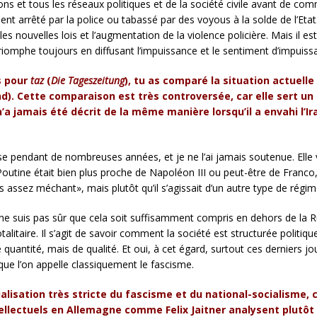
tions et tous les réseaux politiques et de la société civile avant de co
ement arrêté par la police ou tabassé par des voyous à la solde de l’Et
es nouvelles lois et l’augmentation de la violence policière. Mais il est
triomphe toujours en diffusant l’impuissance et le sentiment d’impuiss
s pour
taz
(
Die Tageszeitung
), tu as comparé la situation actuelle
). Cette comparaison est très controversée, car elle sert un
’a jamais été décrit de la même manière lorsqu’il a envahi l’Ir
pendant de nombreuses années, et je ne l’ai jamais soutenue. Elle vis
Poutine était bien plus proche de Napoléon III ou peut-être de Franco,
pas assez méchant», mais plutôt qu’il s’agissait d’un autre type de régim
e ne suis pas sûr que cela soit suffisamment compris en dehors de la 
talitaire. Il s’agit de savoir comment la société est structurée politiq
 quantité, mais de qualité. Et oui, à cet égard, surtout ces derniers 
e l’on appelle classiquement le fascisme.
isation très stricte du fascisme et du national-socialisme, ce
ellectuels en Allemagne comme Felix Jaitner analysent plutôt