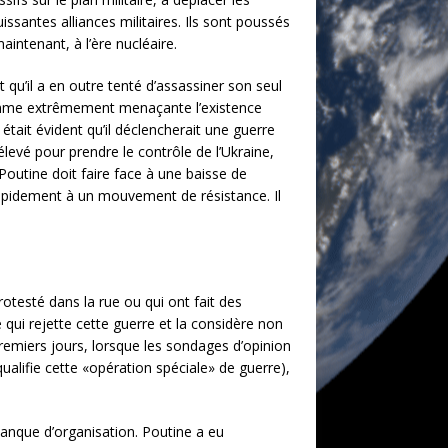
issantes alliances militaires. Ils sont poussés
aintenant, à l’ère nucléaire.
u’il a en outre tenté d’assassiner son seul
e comme extrêmement menaçante l’existence
 était évident qu’il déclencherait une guerre
élevé pour prendre le contrôle de l’Ukraine,
e Poutine doit faire face à une baisse de
rapidement à un mouvement de résistance. Il
otesté dans la rue ou qui ont fait des
 qui rejette cette guerre et la considère non
emiers jours, lorsque les sondages d’opinion
ualifie cette «opération spéciale» de guerre),
manque d’organisation. Poutine a eu