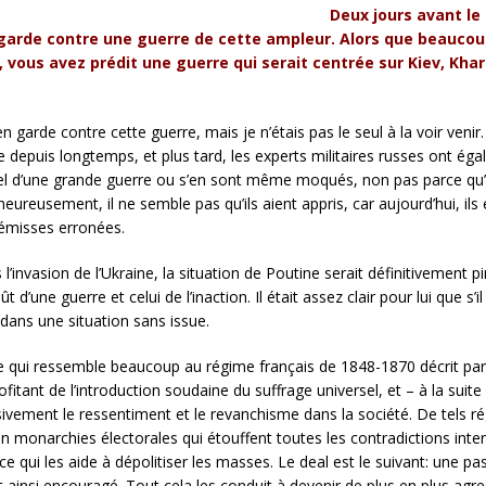
Deux jours avant le 
en garde contre une guerre de cette ampleur. Alors que beauc
ss, vous avez prédit une guerre qui serait centrée sur Kiev, K
n garde contre cette guerre, mais je n’étais pas le seul à la voir veni
 depuis longtemps, et plus tard, les experts militaires russes ont éga
el d’une grande guerre ou s’en sont même moqués, non pas parce qu’il
eureusement, il ne semble pas qu’ils aient appris, car aujourd’hui, il
rémisses erronées.
l’invasion de l’Ukraine, la situation de Poutine serait définitivement p
t d’une guerre et celui de l’inaction. Il était assez clair pour lui que
e dans une situation sans issue.
e qui ressemble beaucoup au régime français de 1848-1870 décrit par 
ofitant de l’introduction soudaine du suffrage universel, et – à la suit
ssivement le ressentiment et le revanchisme dans la société. De tels r
n monarchies électorales qui étouffent toutes les contradictions inte
e qui les aide à dépolitiser les masses. Le deal est le suivant: une pa
est ainsi encouragé. Tout cela les conduit à devenir de plus en plus agres