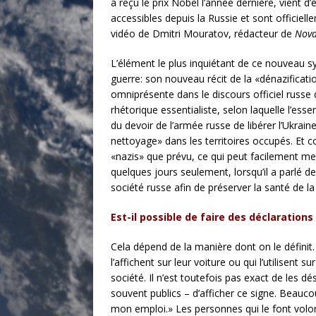
a reçu le prix Nobel l’année dernière, vient 
accessibles depuis la Russie et sont officielle
vidéo de Dmitri Mouratov, rédacteur de
Nova
L’élément le plus inquiétant de ce nouveau sy
guerre: son nouveau récit de la «dénazificatio
omniprésente dans le discours officiel russe 
rhétorique essentialiste, selon laquelle l’ess
du devoir de l’armée russe de libérer l’Ukrai
nettoyage» dans les territoires occupés. Et co
«nazis» que prévu, ce qui peut facilement mene
quelques jours seulement, lorsqu’il a parlé d
société russe afin de préserver la santé de la
Est-il possible de faire des déclaratio
Cela dépend de la manière dont on le définit.
l’affichent sur leur voiture ou qui l’utilisent
société. Il n’est toutefois pas exact de le
souvent publics – d’afficher ce signe. Beauco
mon emploi.» Les personnes qui le font vol