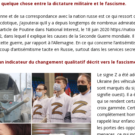
uelque chose entre la dictature militaire et le fascisme.
ienne et de sa correspondance avec la nation russe est ce qui ressor
cdotique, j’ajouterai qu’il y a depuis longtemps de nombreux admirateu
ticle de Poutine dans National Interest, le 18 juin 2020 https://nation
 dans lequel il explique les causes de la Seconde Guerre mondiale. Il
 cette guerre, par rapport à l’Allemagne. En ce qui concerne l’antisémi
coup d’antisémitisme tacite en Russie, surtout dans les services secre
 indicateur du changement qualitatif décrit vers le fascism
Le signe Z a été ad
Ukraine (les véhicul
sont marqués du si
signifie ouest). Il 
qui se rendent cer
croix gammée. Cert
complètement horri
rappelé leur enfanc
les portes des opp
menaces, ce qui ind