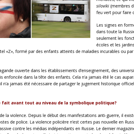
siloviki
(membres de 
feu vert pour faire
Les signes en form
dans toute la Russi
seulement les fonct
écoles et les jardin
tel «Z», formé par des enfants atteints de maladies incurables ou par d
gande ouverte dans les établissements d’enseignement, des université
ais enfoncée dans la tête des enfants. Cela n’a jamais été le cas aup
 il n’a jamais été nécessaire de partager le jugement historique officie
e fait avant tout au niveau de la symbolique politique?
 de la violence. Depuis le début des manifestations anti-guerre, il e
stes de police. La violence policière n’est certes pas nouvelle en Rus
massive contre les médias indépendants en Russie. Le dernier magazi