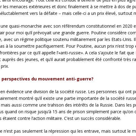
imer les menaces extérieures et donc finalement à se mettre à dos de pu
éluctablement vers la défaite – mais celle-ci a un prix élevé, surtout m
une quasi-monarchie avec son référendum constitutionnel en 2020 et q
it clair pour moi qu’il prévoyait une grande guerre. Poutine considèr
e, avec un régime politique soutenu militairement par les Etats-Unis. Il
 pas à la soumettre pacifiquement. Pour Poutine, aucun prix n’est trop 
rontières par ce qu’il appelle l’«anti-russie». A cela s’ajoute le fait qu
auprès des jeunes, et qu’il aurait probablement été confronté très 
prix.
es perspectives du mouvement anti-guerre?
n évidence une division de la société russe. Les personnes qui ont pr
lairement montré qu’il existe une partie importante de la société russe
mais aussi comme une trahison des intérêts de la Russie. Dans les pr
plus quand on risque jusqu’à 15 ans de prison simplement parce qu’on q
 étaient contre l’action militaire. C’est un succès considérable.
e n’est pas seulement la répression qui les entrave, mais surtout le 