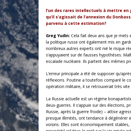
l’un des rares intellectuels à mettre 
qu’il s’agissait de l’annexion du Donba
parvenu à cette estimation?
Greg Yudin:
Cela fait deux ans que je mets e
la politique russe ont également mis en garde
nombreux autres experts ont nié le risque ré
s’appuyaient sur de fausses hypothèses. Malh
escalade nucléaire. Ils partent des mêmes p
L’erreur principale a été de supposer qu’après 
réflexions. Poutine a toutefois comparé le coû
opération militaire, il se retrouverait très vit
La Russie actuelle est un régime bonapartist
deux-guerres. Il s’appuie sur des élections, pr
Russie, après la guerre froide) – attise agre
presque illimités, ont tendance à dégénérer e
voisins. Elles sont économiquement stables, c
prospérité relative; le repli sur la vie privée 