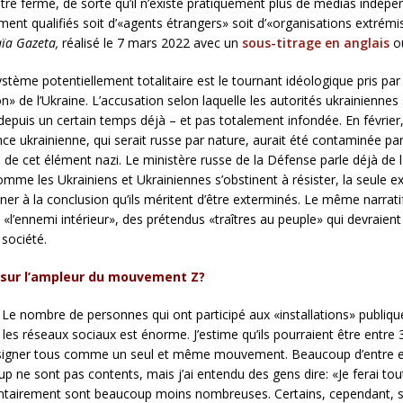
d’être fermé, de sorte qu’il n’existe pratiquement plus de médias indép
ment qualifiés soit d’«agents étrangers» soit d’«organisations extrémist
ïa Gazeta,
réalisé le 7 mars 2022 avec un
sous-titrage en anglais
o
stème potentiellement totalitaire est le tournant idéologique pris par
n» de l’Ukraine. L’accusation selon laquelle les autorités ukrainiennes
depuis un certain temps déjà – et pas totalement infondée. En février,
ence ukrainienne, qui serait russe par nature, aurait été contaminée par
ne de cet élément nazi. Le ministère russe de la Défense parle déjà de
mme les Ukrainiens et Ukrainiennes s’obstinent à résister, la seule exp
r à la conclusion qu’ils méritent d’être exterminés. Le même narratif 
e «l’ennemi intérieur», des prétendus «traîtres au peuple» qui devraie
 société.
ns sur l’ampleur du mouvement Z?
 Le nombre de personnes qui ont participé aux «installations» publique
 sur les réseaux sociaux est énorme. J’estime qu’ils pourraient être entr
s désigner tous comme un seul et même mouvement. Beaucoup d’entre e
up ne sont pas contents, mais j’ai entendu des gens dire: «Je ferai to
ontairement sont beaucoup moins nombreuses. Certains, cependant, so