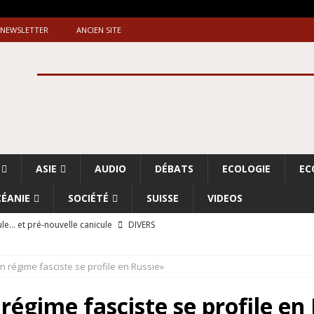
NEWSLETTER
ANCIEN SITE
ASIE
AUDIO
DÉBATS
ECOLOGIE
EC
ÉANIE
SOCIÉTÉ
SUISSE
VIDEOS
le… et pré-nouvelle canicule
DIVERS
Dossier. «Le message de Makerfield» (1)
GRANDE-BRETAGNE
n régime fasciste se profile en Russie»
 «Accentuation du nettoyage ethnique en Cisjordanie et à Gaza
ISRAËL
régime fasciste se profile en