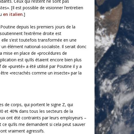
endants. Ceux qui restent ne sont pas
es». [Il est possible de visionner l’entretien
u
en italien
.]
 Poutine depuis les premiers jours de la
 soutiennent l’extrême droite est
 elle s’est toutefois transformée en une
 un élément national-socialiste. Il serait donc
 la mise en place de «procédures de
lication est qu’ils étaient encore bien plus
de «pureté» a été utilisé par Poutine il y a
nt être «recrachés comme un insecte» par la
s de corps, qui portent le signe Z, qui
e 30 et 40% dans tous les secteurs de la
ux ont été contraints par leurs employeurs –
ut ce qu’ils me demandent si cela peut sauver
nt vraiment agressifs.