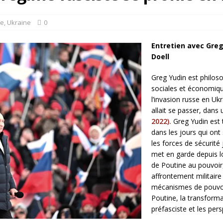
rump sur la “fraude électorale” était une blague de mauvais goût…
ie
,
Ukraine
0
 l’option militaire
ETATS-UNIS
Entretien avec Greg
res comptent: l’urgence de la démilitarisation de la Police militaire
Doell
Greg Yudin est philoso
sociales et économiqu
l’invasion russe en Ukr
allait se passer, dans 
2022).
Greg Yudin est 
dans les jours qui ont 
les forces de sécurité 
met en garde depuis l
de Poutine au pouvoir,
affrontement militaire 
mécanismes de pouvoi
Poutine, la transforma
préfasciste et les pe