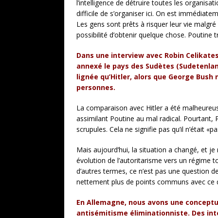
l’intelligence de détruire toutes les organisa
difficile de s’organiser ici. On est immédiat
Les gens sont prêts à risquer leur vie malgré l
possibilité d’obtenir quelque chose. Poutine 
Dans une interview avec Robin Celikate
annexé le pays des Sudètes (Sudetenland
lignée qu’Hitler, alors que George Bush n
personnes.
La comparaison avec Hitler a été malheureuse 
assimilant Poutine au mal radical. Pourtant, 
scrupules. Cela ne signifie pas qu’il n’était «
Mais aujourd’hui, la situation a changé, et j
évolution de l’autoritarisme vers un régime to
d’autres termes, ce n’est pas une question de
nettement plus de points communs avec ce qu
En Allemagne, nous avons une conceptual
antisémitisme éliminationniste. Des int