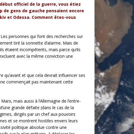
début officiel de la guerre, vous étiez
oup de gens de gauche pensaient encore
harkiv et Odessa. Comment êtes-vous
r. Les personnes qui font des recherches sur
lement tiré la sonnette d’alarme. Mais de
s étaient incompétents, mais parce qu’ils
s excluent avec la même conviction une
ire qu’avant et que cela devrait influencer ses
 s’il ne commençait pas maintenant cette
Marx, mais aussi à l’Allemagne de l’entre-
e d’une grande défaite (dans le cas de la
égimes, dirigés par un chef aux pouvoirs
rnes et se montrent hostiles envers leurs
ssivité politique absolue contre une
sifs sur le plan militaire, à déplacer les