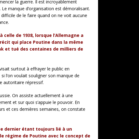
mmencer la guerre. Il est incroyablement
at. Le manque d’organisation est démoralisant.
 difficile de le faire quand on ne voit aucune
ance.
 à celle de 1938, lorsque l’Allemagne a
 récit qui place Poutine dans la même
ak et tué des centaines de milliers de
ait surtout à effrayer le public en
 si l’on voulait souligner son manque de
e autoritaire répressif.
Russie. On assiste actuellement à une
uement et sur quoi s’appuie le pouvoir. En
jours et ces dernières semaines, on constate
 dernier étant toujours lié à un
 le régime de Poutine avec le concept de