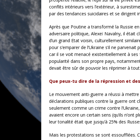
conflits intérieurs vers l’extérieur, à surest
par des tendances suicidaires et se dirigent in
Après que Poutine a transformé la Russie en 
adversaire politique, Alexeï Navalny, il éta
d’un grand Etat voisin, culturellement similair
pour s’emparer de l’Ukraine s’il ne parvenait
car il se voit menacé existentiellement à ses f
popularité dans son propre pays, notamment 
devait être sûr de pouvoir les réprimer à tout 
Que peux-tu dire de la répression et d
Le mouvement anti-guerre a réussi à mettre e
déclarations publiques contre la guerre ont c
seulement comme un crime contre l’Ukraine, 
avaient encore un certain sens (qu’ils n’ont 
leur tonalité était que jusqu’à 25% des Russes
Mais les protestations se sont essoufflées. C