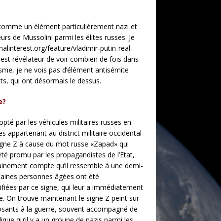
t comme un élément particulièrement nazi et
rs de Mussolini parmi les élites russes. Je
alinterest.org/feature/vladimir-putin-real-
 est révélateur de voir combien de fois dans
tisme, je ne vois pas d’élément antisémite
ts, qui ont désormais le dessus.
e?
opté par les véhicules militaires russes en
es appartenant au district militaire occidental
gne Z à cause du mot russe «Zapad» qui
a été promu par les propagandistes de l’Etat,
tainement compte qu’il ressemble à une demi-
aines personnes âgées ont été
fiées par ce signe, qui leur a immédiatement
e. On trouve maintenant le signe Z peint sur
osants à la guerre, souvent accompagné de
ique qu’il y a un groupe de nazis parmi les