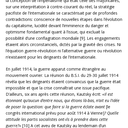
la conception de l’impérialisme qui était celle des majoritaires,
sur une interprétation à contre-courant du réel, la stratégie
pacifiste de l’Internationale se caractérisait par de profondes
contradictions: conscience de nouvelles étapes dans l’évolution
du capitalisme, lucidité devant l’imminence du danger et
optimisme fondamental quant à l’issue, qui excluait la
possibilité d’une conflagration mondiale [9]. Les engagements
étaient alors circonstanciels, dictés par la gravité des crises. Ni
l’équation guerre-révolution ni l’alternative guerre ou révolution
n’existaient pour les dirigeants de l’Internationale.
En juillet 1914, la guerre apparut comme étrangère au
mouvement ouvrier. La réunion du B.S.I. du 29-30 juillet 1914
révéla que les dirigeants étaient convaincus que la guerre était
impossible et que la crise connaîtrait une issue pacifique.
D’ailleurs, six ans après cette réunion, Kautsky écrit:
«Il est
étonnant qu’aucun d’entre nous, qui étions là-bas, n’ait eu l’idée
de poser la question: que faire si la guerre éclate avant
[le
congrès international prévu pour août 1914 à Vienne]
? Quelle
attitude les partis socialistes ont-ils à prendre dans cette
guerre?»
[10] A cet aveu de Kautsky au lendemain d’un