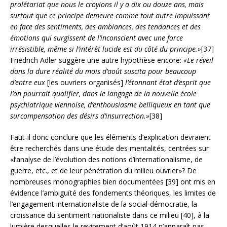
prolétariat que nous le croyions il y a dix ou douze ans, mais
surtout que ce principe demeure comme tout autre impuissant
en face des sentiments, des ambiances, des tendances et des
émotions qui surgissent de l’inconscient avec une force
irrésistible, même si l’intérêt lucide est du côté du principe.»
[37]
Friedrich Adler suggère une autre hypothèse encore:
«Le réveil
dans la dure réalité du mois d’août suscita pour beaucoup
d’entre eux
[les ouvriers organisés]
l’étonnant état d’esprit que
l’on pourrait qualifier, dans le langage de la nouvelle école
psychiatrique viennoise, d’enthousiasme belliqueux en tant que
surcompensation des désirs d’insurrection.»
[38]
Faut-il donc conclure que les éléments d’explication devraient
être recherchés dans une étude des mentalités, centrées sur
«l’analyse de l’évolution des notions d’internationalisme, de
guerre, etc., et de leur pénétration du milieu ouvrier»? De
nombreuses monographies bien documentées [39] ont mis en
évidence l’ambiguïté des fondements théoriques, les limites de
l’engagement internationaliste de la social-démocratie, la
croissance du sentiment nationaliste dans ce milieu [40], à la
lumière desquelles le revirement d’août 1914 n’apparaît pas