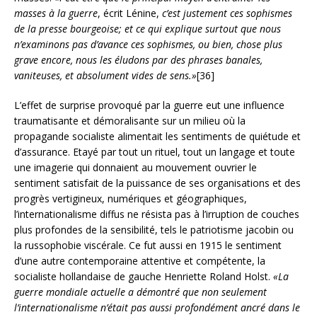
masses à la guerre
, écrit Lénine,
c’est justement ces sophismes
de la presse bourgeoise; et ce qui explique surtout que nous
n’examinons pas d’avance ces sophismes, ou bien, chose plus
grave encore, nous les éludons par des phrases banales,
vaniteuses, et absolument vides de sens.»
[36]
L’effet de surprise provoqué par la guerre eut une influence
traumatisante et démoralisante sur un milieu où la
propagande socialiste alimentait les sentiments de quiétude et
d’assurance. Etayé par tout un rituel, tout un langage et toute
une imagerie qui donnaient au mouvement ouvrier le
sentiment satisfait de la puissance de ses organisations et des
progrès vertigineux, numériques et géographiques,
l’internationalisme diffus ne résista pas à l’irruption de couches
plus profondes de la sensibilité, tels le patriotisme jacobin ou
la russophobie viscérale. Ce fut aussi en 1915 le sentiment
d’une autre contemporaine attentive et compétente, la
socialiste hollandaise de gauche Henriette Roland Holst.
«La
guerre mondiale actuelle a démontré que non seulement
l’internationalisme n’était pas aussi profondément ancré dans le