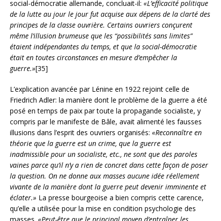
social-démocratie allemande, concluait-il:
«L’efficacité politique
de la lutte au jour le jour fut acquise aux dépens de la clarté des
principes de la classe ouvrière. Certains ouvriers conçurent
même l’illusion brumeuse que les “possibilités sans limites”
étaient indépendantes du temps, et que la social-démocratie
était en toutes circonstances en mesure d’empêcher la
guerre.»
[35]
L’explication avancée par Lénine en 1922 rejoint celle de
Friedrich Adler: la manière dont le problème de la guerre a été
posé en temps de paix par toute la propagande socialiste, y
compris par le manifeste de Bâle, avait alimenté les fausses
illusions dans l’esprit des ouvriers organisés:
«Reconnaître en
théorie que la guerre est un crime, que la guerre est
inadmissible pour un socialiste, etc., ne sont que des paroles
vaines parce qu’il n’y a rien de concret dans cette façon de poser
la question. On ne donne aux masses aucune idée réellement
vivante de la manière dont la guerre peut devenir imminente et
éclater.»
La presse bourgeoise a bien compris cette carence,
qu’elle a utilisée pour la mise en condition psychologie des
masses.
«Peut-être que le principal moyen d’entraîner les