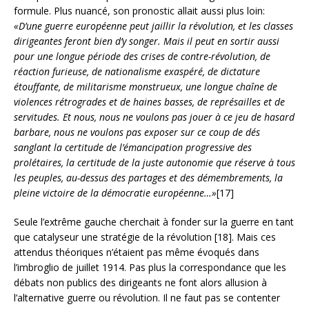
formule. Plus nuancé, son pronostic allait aussi plus loin:
«D’une guerre européenne peut jaillir la révolution, et les classes
dirigeantes feront bien d’y songer. Mais il peut en sortir aussi
pour une longue période des crises de contre-révolution, de
réaction furieuse, de nationalisme exaspéré, de dictature
étouffante, de militarisme monstrueux, une longue chaîne de
violences rétrogrades et de haines basses, de représailles et de
servitudes. Et nous, nous ne voulons pas jouer à ce jeu de hasard
barbare, nous ne voulons pas exposer sur ce coup de dés
sanglant la certitude de l’émancipation progressive des
prolétaires, la certitude de la juste autonomie que réserve à tous
les peuples, au-dessus des partages et des démembrements, la
pleine victoire de la démocratie européenne…»
[17]
Seule l’extrême gauche cherchait à fonder sur la guerre en tant
que catalyseur une stratégie de la révolution [18]. Mais ces
attendus théoriques n’étaient pas même évoqués dans
l’imbroglio de juillet 1914. Pas plus la correspondance que les
débats non publics des dirigeants ne font alors allusion à
l’alternative guerre ou révolution. Il ne faut pas se contenter