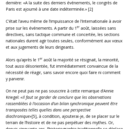
dernière: «A la suite des derniers événements, le congrès de
Paris est ajourné à une date indéterminée.» [2]
C’était l’aveu même de l’impuissance de l’Internationale à avoir
er
prise sur les événements. A partir du 1
août, laissées sans
directives, sans tactique commune et concertée, les sections
nationales durent agir toutes seules, conformément aux vœux
et aux jugements de leurs dirigeants.
er
Alors qu’après le 1
août la majorité se résignait, la minorité,
tout aussi désorientée, fut immédiatement convaincue de la
nécessité de réagir, sans savoir encore quoi faire ni comment
y parvenir.
On ne peut pas ne pas souscrire à cette remarque d’Annie
Kriegel:
«Il faut se garder de conclure que les observations
rassemblées à l’occasion d’un bilan synchronique peuvent être
transposées telles quelles dans une perspective
diachronique»
[5], à condition, ajouterai-je, de se placer sur le
terrain de l’histoire et de ne pas perpétuer des mythes. Or,
depuis cinquante ans, l’historiographie traditionnelle se déplace