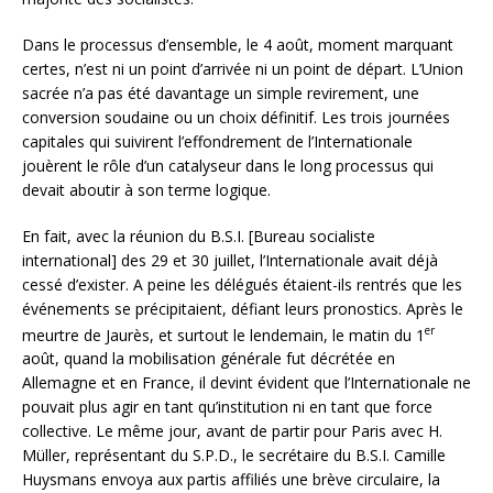
Dans le processus d’ensemble, le 4 août, moment marquant
certes, n’est ni un point d’arrivée ni un point de départ. L’Union
sacrée n’a pas été davantage un simple revirement, une
conversion soudaine ou un choix définitif. Les trois journées
capitales qui suivirent l’effondrement de l’Internationale
jouèrent le rôle d’un catalyseur dans le long processus qui
devait aboutir à son terme logique.
En fait, avec la réunion du B.S.I. [Bureau socialiste
international] des 29 et 30 juillet, l’Internationale avait déjà
cessé d’exister. A peine les délégués étaient-ils rentrés que les
événements se précipitaient, défiant leurs pronostics. Après le
er
meurtre de Jaurès, et surtout le lendemain, le matin du 1
août, quand la mobilisation générale fut décrétée en
Allemagne et en France, il devint évident que l’Internationale ne
pouvait plus agir en tant qu’institution ni en tant que force
collective. Le même jour, avant de partir pour Paris avec H.
Müller, représentant du S.P.D., le secrétaire du B.S.I. Camille
Huysmans envoya aux partis affiliés une brève circulaire, la