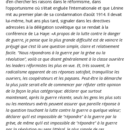
d’en chercher les raisons dans le réformisme, dans
l’opportunisme où s’était engluée l’Internationale et que Lénine
mit au premier plan de sa condamnation d’août 1914. Il devait
lui-même, huit ans plus tard, signaler dans les directives
adressées à la délégation soviétique qui se rendait à la
conférence de La Haye:
«A propos de la lutte contre le danger
de guerre, je pense que la plus grande difficulté est de vaincre le
préjugé que c’est là une question simple, claire et relativement
facile. “Nous répondrons à la guerre par la grève ou la
révolution”, voilà ce que disent généralement à la classe ouvrière
les leaders réformistes les plus en vue. Et, très souvent, le
radicalisme apparent de ces réponses satisfait, tranquillise les
ouvriers, les coopérateurs et les paysans. Peut-être la démarche
la plus juste serait-elle de commencer par réfuter cette opinion
de la façon la plus catégorique: déclarer que surtout
maintenant, après la guerre récente, seuls les gens les plus sots
ou les menteurs avérés peuvent assurer que pareille réponse à
la question touchant la lutte contre la guerre a quelque valeur;
déclarer qu’il est impossible de “répondre” à la guerre par la
grève, de même qu’il est impossible de “répondre” à la guerre
par la révolution au sens littéral, le plus simple de ces