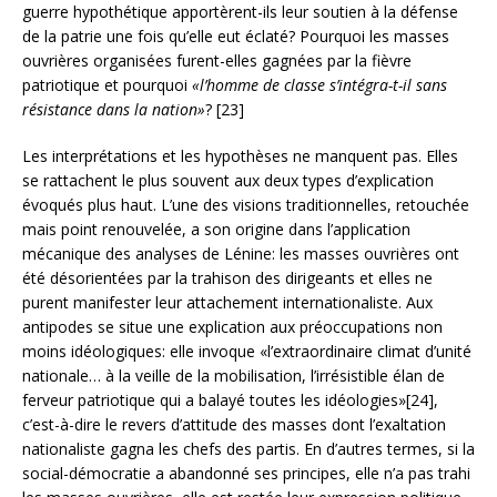
guerre hypothétique apportèrent-ils leur soutien à la défense
de la patrie une fois qu’elle eut éclaté? Pourquoi les masses
ouvrières organisées furent-elles gagnées par la fièvre
patriotique et pourquoi
«l’homme de classe s’intégra-t-il sans
résistance dans la nation»
? [23]
Les interprétations et les hypothèses ne manquent pas. Elles
se rattachent le plus souvent aux deux types d’explication
évoqués plus haut. L’une des visions traditionnelles, retouchée
mais point renouvelée, a son origine dans l’application
mécanique des analyses de Lénine: les masses ouvrières ont
été désorientées par la trahison des dirigeants et elles ne
purent manifester leur attachement internationaliste. Aux
antipodes se situe une explication aux préoccupations non
moins idéologiques: elle invoque «l’extraordinaire climat d’unité
nationale… à la veille de la mobilisation, l’irrésistible élan de
ferveur patriotique qui a balayé toutes les idéologies»[24],
c’est-à-dire le revers d’attitude des masses dont l’exaltation
nationaliste gagna les chefs des partis. En d’autres termes, si la
social-démocratie a abandonné ses principes, elle n’a pas trahi