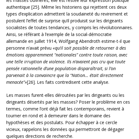
les masses ouvrières, elle est restée leur expression politique
authentique [25]. Même les historiens qui rejettent ces deux
types d’explication admettent la soudaineté du revirement et
postulent l’effet de surprise qu’il produisit sur les dirigeants
socialistes de toutes tendances, y compris les révolutionnaires.
Ainsi, se référant à l’exemple de la social-démocratie
allemande en juillet 1914, Wolfgang Abendroth estime-t-il que
personne n’avait prévu
«qu’il soit possible de retourner à des
émotions apparemment “nationales” contre toute raison, avec
une telle irruption de violence. Ils n’avaient pas cru que toute
pensée rationnelle d’une population disparaîtrait, si l’on
parvenait à la convaincre que la “Nation… était directement
menacée”»
[26]. Les faits contredisent cette analyse.
Les masses furent-elles déroutées par les dirigeants ou les
dirigeants désertés par les masses? Poser le problème en ces
termes, comme l’ont déjà fait les contemporains, revient à
tourner en rond et à demeurer dans le domaine des
hypothèses et des postulats. Pour échapper à ce cercle
vicieux, rappelons les données qui permettront de dégager
quelques directions de recherche.