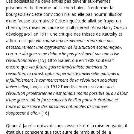
Les socialistes ne devaient-ils pas devenir eux-mêmes
prisonniers du dilemme où ils cherchaient à enfermer la
bourgeoisie? Cette conviction n’allait-elle pas nourrir l’illusion
d’une fausse alternative? Cette inquiétude allait se frayer un
chemin, les mises en cause se multiplièrent. Ainsi Harry Quelch
développa-t-il en 1911 une critique des thèses de Kautsky et
affirma-t-il que
«la course aux armements n’entraîne pas
nécessairement une aggravation de la situation économique»
,
comme
«la guerre ne débouche pas forcément sur une crise
révolutionnaire»
[15]. Otto Bauer, qui en 1908 soutenait
encore que
«la future guerre impérialiste amènera la
révolution, la catastrophe impérialiste universelle marquera
infailliblement le commencement de la révolution socialiste
universelle»
, lançait en 1912 l’avertissement suivant:
«La
révolution prolétarienne n’est jamais moins possible qu’au début
d’une guerre où la force concentrée d’un pouvoir étatique et
toute la puissance des passions nationales déchaînées
s’opposent à elle.»
[16]
Quant à Jaurès, qui avait sans cesse réitéré la mise en garde, il
était plus conscient que tout autre de l’ambiguïté de la