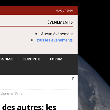
6 AOÛT 2026
ÉVÈNEMENTS
Aucun évènement
tous les évènements
ONOMIE
EUROPE
FORUM
afghans en Syrie
 des autres: les