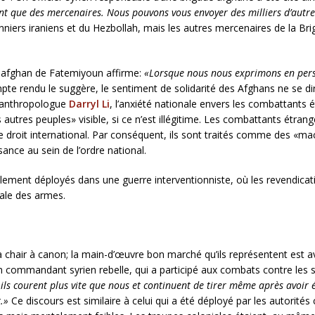
ont que des mercenaires. Nous pouvons vous envoyer des milliers d’autre
nniers iraniens et du Hezbollah, mais les autres mercenaires de la Br
 afghan de Fatemiyoun affirme:
«Lorsque nous nous exprimons en pers
te rendu le suggère, le sentiment de solidarité des Afghans ne se dir
 l’anthropologue
Darryl Li
, l’anxiété nationale envers les combattants é
autres peuples» visible, si ce n’est illégitime. Les combattants étrang
le droit international. Par conséquent, ils sont traités comme des «ma
ance au sein de l’ordre national.
alement déployés dans une guerre interventionniste, où les revendicatio
ale des armes.
 chair à canon; la main-d’œuvre bon marché qu’ils représentent est
n commandant syrien rebelle, qui a participé aux combats contre les so
ils courent plus vite que nous et continuent de tirer même après avoir é
t.»
Ce discours est similaire à celui qui a été déployé par les autorités 