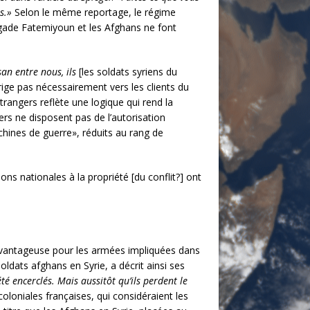
s.»
Selon le même reportage, le régime
igade Fatemiyoun et les Afghans ne font
an entre nous, ils
[les soldats syriens du
ige pas nécessairement vers les clients du
trangers reflète une logique qui rend la
ers ne disposent pas de l’autorisation
chines de guerre», réduits au rang de
ns nationales à la propriété [du conflit?] ont
 avantageuse pour les armées impliquées dans
ldats afghans en Syrie, a décrit ainsi ses
té encerclés. Mais aussitôt qu’ils perdent le
coloniales françaises, qui considéraient les