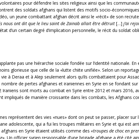
volontaires pour défendre les sites religieux ainsi que les communaut
 montrent des soldats afghans qui listent des motifs socio-économiques
idéo, un jeune combattant afghan décrit ainsi le «récit» de son recru
ls nous ont dit que le lieu saint de Zainab allait être détruit
[…]
j’ai rej
état d’un certain degré d’implication personnelle, le récit du soldat
supplante pas une hiérarchie sociale fondée sur l’identité nationale. E
oins glorieuse que celle de la «lutte chiite unifiée». Selon un repor
 vie à Deraa et à Alep seulement alors qu’ils combattaient pour Assa
le nombre de pertes afghanes et iraniennes en Syrie en se fondant sur
 Iraniens sont morts au combat en Syrie entre 2012 et mars 2016, av
nt impliqués de manière croissante dans les combats, les Afghans con
anes représentent des vies «nues» dont on peut se passer, placer sur l
 adolescente, qui a fui les troupes militaires en Syrie et qui est arri
afghans en Syrie étaient utilisés comme des
«troupes de choc en pre
ie»
. Un officier syrien responsable d’une brigade afghane a été cité ains