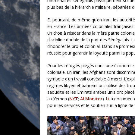
mercenaires sénégalais physiquement solides
plus bas de la hiérarchie militaire, séparées 
Et pourtant, de même qu’en Iran, les autorité
en France. Les armées coloniales françaises 
un droit à résider dans la mère patrie colonia
discipline double de la part des Sénégalais. Le
d’honorer le projet colonial. Dans sa promess
réussie pour garantir la loyauté parmi la popu
Pour les réfugiés piégés dans une économie m
coloniale. En Iran, les Afghans sont discrimi
symbole d’un travail corvéable à merci. L’exp
régimes libyen et bahreïni ont utilisé des tro
saoudite et les Emirats arabes unis ont plac
au Yémen (
NYT
;
Al Monitor
).
Li
a documenté 
pour les services et le soutien sur la ligne de 