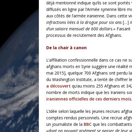
déjà mentionné indique qu’ils se sont portés 
diffusés en ligne par l’Armée syrienne libre
aux côtés de l’armée iranienne. Dans cette v
infractions liées à la drogue pour six ans
[…]
i
d’un salaire mensuel de 600 dollars.»
Faisant 
processus de recrutement des Afghans.
De la chair à canon
L’affiliation confessionnelle dans ce cas ne 
afghans morts en Syrie suggère une réalité m
mai 2015], quelque 700 Afghans ont perdu la
du Washington Institute, a tenté de chiffrer 
a découvert
qu’au moins 255 Afghans et 342
nombre de morts indique que les Iraniens so
iraniennes officielles de ces derniers mois
.
L’idée selon laquelle les jeunes recrues afgh
comptes rendus personnels. Une recrue afghane
un journaliste de la
BBC
que les combattants 
«dont on pouvait aisément se passer de leur v