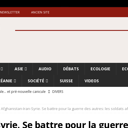
NEWSLETTER
ANCIEN SITE
ASIE
AUDIO
DÉBATS
ECOLOGIE
EC
ÉANIE
SOCIÉTÉ
SUISSE
VIDEOS
le… et pré-nouvelle canicule
DIVERS
Dossier. «Le message de Makerfield» (1)
GRANDE-BRETAGNE
Afghanistan-Iran-Syrie. Se battre pour la guerre des autres: les soldats 
 «Accentuation du nettoyage ethnique en Cisjordanie et à Gaza
ISRAËL
rie. Se battre pour la guerre