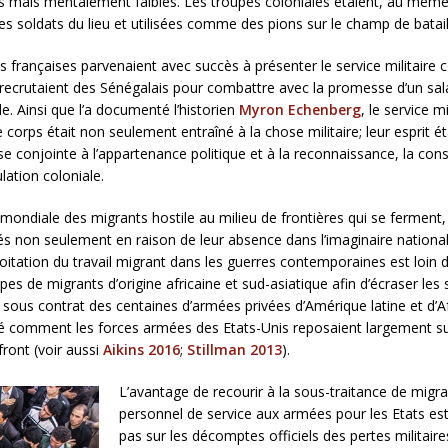
 mais mentalement faibles. Les troupes coloniales étaient, au même t
des soldats du lieu et utilisées comme des pions sur le champ de batail
s françaises parvenaient avec succès à présenter le service militaire
recrutaient des Sénégalais pour combattre avec la promesse d’un sala
le. Ainsi que l’a documenté l’historien
Myron Echenberg
, le service m
 corps était non seulement entraîné à la chose militaire; leur esprit ét
e conjointe à l’appartenance politique et à la reconnaissance, la cons
lation coloniale.
ondiale des migrants hostile au milieu de frontières qui se ferment, 
nés non seulement en raison de leur absence dans l’imaginaire national
loitation du travail migrant dans les guerres contemporaines est loin 
upes de migrants d’origine africaine et sud-asiatique afin d’écraser le
é sous contrat des centaines d’armées privées d’Amérique latine et d’A
comment les forces armées des Etats-Unis reposaient largement sur 
front (voir aussi
Aikins 2016
;
Stillman 2013
).
L’avantage de recourir à la sous-traitance de migr
personnel de service aux armées pour les Etats est c
pas sur les décomptes officiels des pertes militair