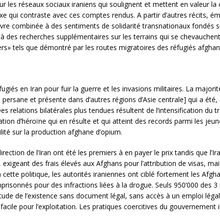
 les réseaux sociaux iraniens qui soulignent et mettent en valeur la 
e qui contraste avec ces comptes rendus. A partir d’autres récits, é
vivre combinée à des sentiments de solidarité transnationaux fondés su
à des recherches supplémentaires sur les terrains qui se chevauchent 
ers» tels que démontré par les routes migratoires des réfugiés afghan
giés en Iran pour fuir la guerre et les invasions militaires. La majori
persane et présente dans d’autres régions d’Asie centrale] qui a été, 
es relations bilatérales plus tendues résultent de l’intensification du 
ion d’héroïne qui en résulte et qui atteint des records parmi les jeu
ilité sur la production afghane d’opium.
irection de l’Iran ont été les premiers à en payer le prix tandis que l
 exigeant des frais élevés aux Afghans pour l’attribution de visas, 
à cette politique, les autorités iraniennes ont ciblé fortement les A
prisonnés pour des infractions liées à la drogue. Seuls 950’000 des 3 
titude de l’existence sans document légal, sans accès à un emploi léga
facile pour l’exploitation. Les pratiques coercitives du gouvernement 