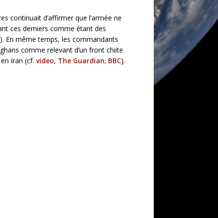
es continuait d’affirmer que l’armée ne
ntant ces derniers comme étant des
orker). En même temps, les commandants
fghans comme relevant d’un front chiite
en Iran (cf.
video
,
The Guardian
;
BBC
)
.