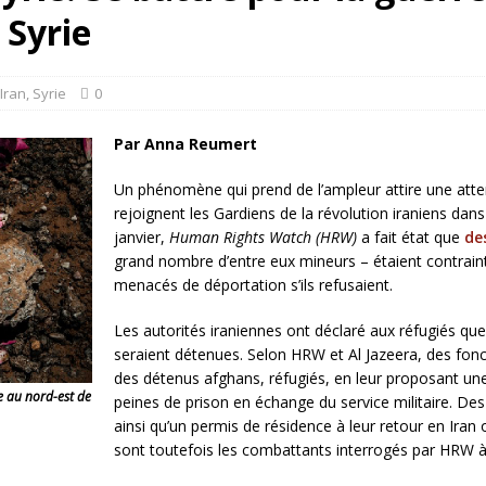
rump sur la “fraude électorale” était une blague de mauvais goût…
 Syrie
 l’option militaire
ETATS-UNIS
Iran
,
Syrie
0
res comptent: l’urgence de la démilitarisation de la Police militaire
Par Anna Reumert
Un phénomène qui prend de l’ampleur attire une atten
rejoignent les Gardiens de la révolution iraniens dans
janvier,
Human Rights Watch (HRW)
a fait état que
de
grand nombre d’entre eux mineurs – étaient contraint
menacés de déportation s’ils refusaient.
Les autorités iraniennes ont déclaré aux réfugiés que s
seraient détenues. Selon HRW et Al Jazeera, des fonc
des détenus afghans, réfugiés, en leur proposant une
e au nord-est de
peines de prison en échange du service militaire. Des
ainsi qu’un permis de résidence à leur retour en Ira
sont toutefois les combattants interrogés par HRW à