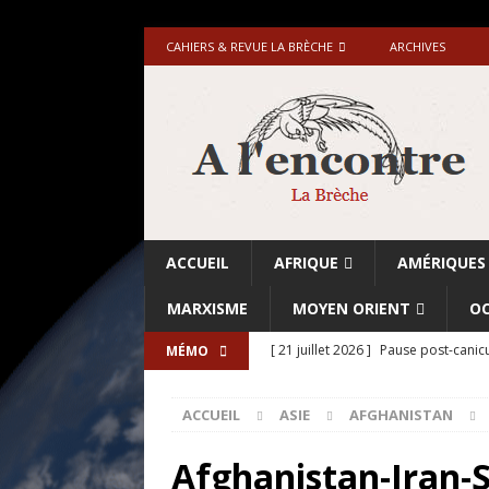
CAHIERS & REVUE LA BRÈCHE
ARCHIVES
ACCUEIL
AFRIQUE
AMÉRIQUES
MARXISME
MOYEN ORIENT
OC
[ 21 juillet 2026 ]
Pause post-canicu
MÉMO
[ 20 juillet 2026 ]
Grande-Bretagne-
ACCUEIL
ASIE
AFGHANISTAN
[ 18 juillet 2026 ]
Israël-Palestine.
avant les élections du 27 octobre»
Afghanistan-Iran-Sy