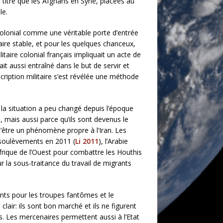
itre que les Afghans en Syrie, placées au
le.
 colonial comme une véritable porte d’entrée
ire stable, et pour les quelques chanceux,
ilitaire colonial français impliquait un acte de
ait aussi entraîné dans le but de servir et
cription militaire s’est révélée une méthode
la situation a peu changé depuis l’époque
, mais aussi parce qu’ils sont devenus le
d’être un phénomène propre à l’Iran. Les
s soulèvements en 2011 (
Li 2011
), l’Arabie
frique de l’Ouest pour combattre les Houthis
la sous-traitance du travail de migrants
ants pour les troupes fantômes et le
lair: ils sont bon marché et ils ne figurent
es. Les mercenaires permettent aussi à l’Etat