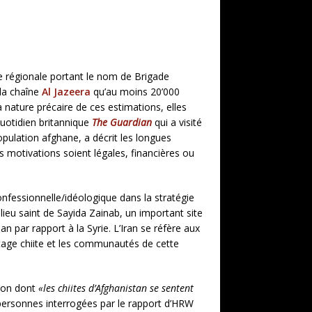
rce régionale portant le nom de Brigade
la chaîne
Al Jazeera
qu’au moins 20’000
 nature précaire de ces estimations, elles
quotidien britannique
The Guardian
qui a visité
opulation afghane, a décrit les longues
s motivations soient légales, financières ou
nfessionnelle/idéologique dans la stratégie
 lieu saint de Sayida Zainab, un important site
n par rapport à la Syrie. L’Iran se réfère aux
tage chiite et les communautés de cette
açon dont
«les chiites d’Afghanistan se sentent
personnes interrogées par le rapport d’HRW