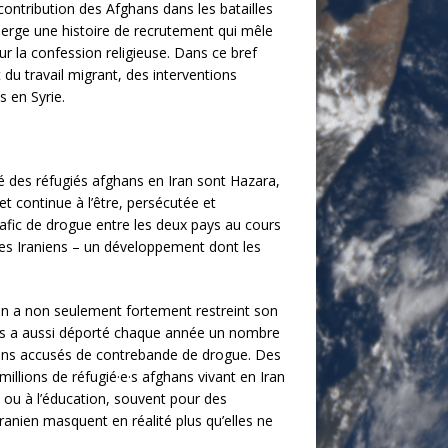
contribution des Afghans dans les batailles
merge une histoire de recrutement qui mêle
r la confession religieuse. Dans ce bref
du travail migrant, des interventions
s en Syrie.
té des réfugiés afghans en Iran sont Hazara,
et continue à l’être, persécutée et
trafic de drogue entre les deux pays au cours
nes Iraniens – un développement dont les
’Iran a non seulement fortement restreint son
mais a aussi déporté chaque année un nombre
fghans accusés de contrebande de drogue. Des
millions de réfugié·e·s afghans vivant en Iran
l ou à l’éducation, souvent pour des
iranien masquent en réalité plus qu’elles ne