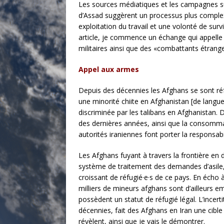
Les sources médiatiques et les campagnes sur
d’Assad suggèrent un processus plus complex
exploitation du travail et une volonté de sur
article, je commence un échange qui appelle 
militaires ainsi que des «combattants étrang
Appel aux armes
Depuis des décennies les Afghans se sont réfu
une minorité chiite en Afghanistan [de langue 
discriminée par les talibans en Afghanistan. D
des dernières années, ainsi que la consommat
autorités iraniennes font porter la responsab
Les Afghans fuyant à travers la frontière en d
système de traitement des demandes d’asile,
croissant de réfugié·e·s de ce pays. En écho 
milliers de mineurs afghans sont d’ailleurs em
possèdent un statut de réfugié légal. L’incer
décennies, fait des Afghans en Iran une cible 
révèlent, ainsi que je vais le démontrer.