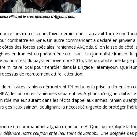
deux villes où le «recrutement» d’Afghans pour
nnoncé lors d’un discours l’hiver dernier que l’Iran avait formé une fo
our combattre en Syrie. Un autre commandant a déclaré en janvier à 
ôtés des forces spéciales iraniennes Al-Qods. Si on laisse de côté la
hans en Iran est un phénomène croissant. Un journaliste iranien du 
tué au nord-est du pays] en novembre 2015, ville qui abrite une large p
re militaire local pour s’enrôler dans la Brigade Fatemiyoun. Que leur
processus de recrutement attire l’attention.
 militaires iraniens démontrent l’étendue qu’a prise la dimension co
RW, les autorités iraniennes séparent les Afghans d’origine chiite. Le
 rôle majeur autant dans les récits d’appel aux armes iranien qu’afgha
es lieux saints», soulignant la nécessité urgente de protéger l’héri
n montre un commandant afghan d’une unité Al-Qods qui explique la f
r défendre notre religion et le lieu saint de Zainab»
. Une poignée des 