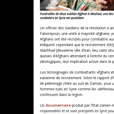
Funérailles de deux soldats Afghan à Mashad, une des 
combattre en Syrie est quotidien
Un officier des Gardiens de la révolution a a
Fatemiyoun, une unité à majorité afghane, p
Afghans ont été recrutés pour combattre aux c
indiquent cependant que le recrutement d’Afg
Mashhad [deuxième ville d’Iran, lieu saint si
queues d’Afghans attendant à l’entrée du cent
idéologiques, leur implication active dans le 
Les témoignages de combattants afghans et de
iranienne de recrutement. Selon le rapport d’H
de pèlerinage chiite au sud de Damas, joue un
hommes tués en Syrie comme les «défenseurs d
confession dans la région.
Un
documentaire
produit par l’Etat iranie
responsables et se sont précipités en Syrie pou