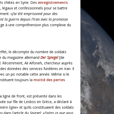
és chiites en Syrie. Des
enregistrements
, légaux et confessionnels pour se battre
tement:
«J’ai été emprisonné pour des
oint la guerre depuis l’Iran avec la promesse
 oblige à une compréhension plus complexe du
n effet, le décompte du nombre de soldats
tage du magazine allemand
Der Spiegel
[de
d. Récemment, Ali Alfoneh, chercheur auprès
 des données des services funèbres en Iran. Il
ec un pic notable cette année. Même si le
stituent toujours la
moitié des pertes
a ligne de front, est présente dans les
vée sur l’île de Lesbos en Grèce, a déclaré à
mière ligne»
et qu’ils constituaient des soldats
i dans l’article du
Spiegel
:
«Faites ce que vous