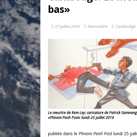
[ 17 juillet 2026 ]
«Le discours de T
bas»
et une menace»
ETATS-UNIS
[ 17 juillet 2026 ]
Iran. Le retour de
27 juillet 2016
Alencontre
Cambodge
[ 14 juin 2020 ]
Brésil. Les vies noi
* LA UNE
Le meurtre de Kem Ley: caricature de Patrick Samnang
«Phnom Penh Post» lundi 25 juillet 2016
publiée dans le
Phnom Penh Post
lundi 25 juil