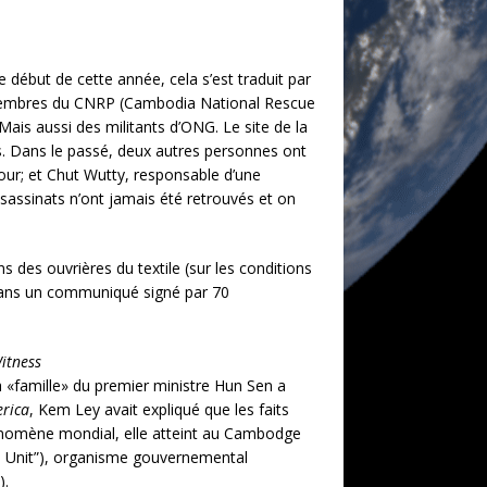
 début de cette année, cela s’est traduit par
s membres du CNRP (Cambodia National Rescue
 Mais aussi des militants d’ONG. Le site de la
es. Dans le passé, deux autres personnes ont
jour; et Chut Wutty, responsable d’une
ssassinats n’ont jamais été retrouvés et on
 des ouvrières du textile (sur les conditions
 dans un communiqué signé par 70
itness
la «famille» du premier ministre Hun Sen a
erica
, Kem Ley avait expliqué que les faits
hénomène mondial, elle atteint au Cambodge
n – Unit”), organisme gouvernemental
).