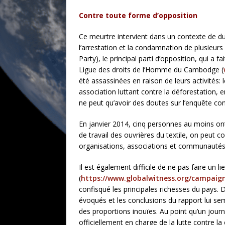
Contre toute forme d’opposition
Ce meurtre intervient dans un contexte de dur
l’arrestation et la condamnation de plusie
Party), le principal parti d’opposition, qui a
Ligue des droits de l’Homme du Cambodge (
été assassinées en raison de leurs activités:
association luttant contre la déforestation, 
ne peut qu’avoir des doutes sur l’enquête co
En janvier 2014, cinq personnes au moins ont 
de travail des ouvrières du textile, on peut co
organisations, associations et communautés 
Il est également difficile de ne pas faire un l
(
https://www.globalwitness.org/campaig
confisqué les principales richesses du pays.
évoqués et les conclusions du rapport lui se
des proportions inouïes. Au point qu’un journ
officiellement en charge de la lutte contre la 