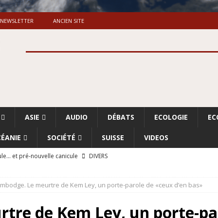
NEWSLETTER
ANCIEN SITE
ASIE
AUDIO
DÉBATS
ECOLOGIE
EC
ÉANIE
SOCIÉTÉ
SUISSE
VIDEOS
le… et pré-nouvelle canicule
DIVERS
Dossier. «Le message de Makerfield» (1)
GRANDE-BRETAGNE
mbodge. Le meurtre de Kem Ley, un porte-parole de «ceux d’en bas»
 «Accentuation du nettoyage ethnique en Cisjordanie et à Gaza
ISRAËL
tre de Kem Ley, un porte-par