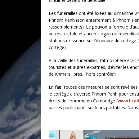
s’incliner devant sa dépouille.
Les funérailles ont été fixées au dimanche 24 
Phnom Penh (son enterrement à Phnom Penh ét
rassemblements). Le pouvoir a formulé d’autr
autres tuk tuk, et aucun slogan ou revendicat
stations d’essence sur l’itinéraire du cortège
cortège).
A la veille des funérailles, l’atmosphère ét
touristes et autres expatriés, d’éviter les en
de Khmers libres, “hors contrôle”!
En fait, toutes ces mesures se sont révélées 
le cortège a traversé Phnom Penh pour ensuite 
droits de l’Homme du Cambodge (
www.lica
par les participants sur leurs portables. Nous