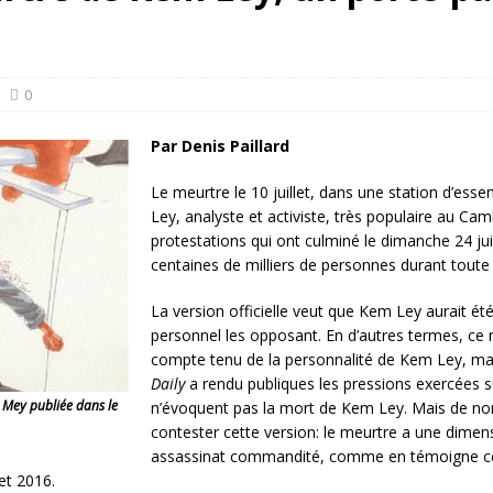
rump sur la “fraude électorale” était une blague de mauvais goût…
 l’option militaire
ETATS-UNIS
0
res comptent: l’urgence de la démilitarisation de la Police militaire
Par Denis Paillard
Le meurtre le 10 juillet, dans une station d’es
Ley, analyste et activiste, très populaire au 
protestations qui ont culminé le dimanche 24 juill
centaines de milliers de personnes durant toute 
La version officielle veut que Kem Ley aurait ét
personnel les opposant. En d’autres termes, ce
compte tenu de la personnalité de Kem Ley, mais
Daily
a rendu publiques les pressions exercées s
 Mey publiée dans le
n’évoquent pas la mort de Kem Ley. Mais de no
contester cette version: le meurtre a une dimens
assassinat commandité, comme en témoigne ce
let 2016.