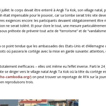
juillet: le corps devait être enterré à Angk Ta Kok, son village natal,
ait impensable pour le pouvoir, car sa tombe serait très vite deven
es exigences encore: les participants devaient obligatoirement être 
ion ne serait toléré. Et pour clore le tout, une mesure particulièreme
 (sous prétexte de prévenir tout acte de “terrorisme” et de “vandalisme”
ait à ce point tendue que les ambassades des Etats-Unis et d’Allemag
droits où passera le cortège avec la mise en garde suivante: attention, d
totalement inefficaces – elles ont même eu l’effet inverse. Parti le 24
se diriger vers le village natal Angk Ta Kok où la tête du cortège est
dho-cambodia.org/
) on peut trouver un reportage de RFA sur la jo
 en reproduisons trois.