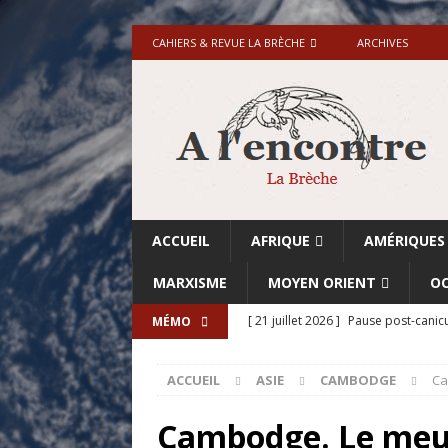
CAHIERS & REVUE LA BRÈCHE
ARCHIVES
ACCUEIL
AFRIQUE
AMÉRIQUES
MARXISME
MOYEN ORIENT
OC
[ 21 juillet 2026 ]
Pause post-canicu
MÉMO
[ 20 juillet 2026 ]
Grande-Bretagne-
ACCUEIL
ASIE
CAMBODGE
Ca
[ 18 juillet 2026 ]
Israël-Palestine.
avant les élections du 27 octobre»
Cambodge. Le meur