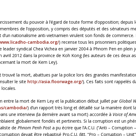
cissement du pouvoir à l’égard de toute forme d’opposition; depuis le
urs membres de l’opposition, y compris des députés et des sénateur
 fait d’un nationalisme anti-vietnamien virulent son fonds de commerce.
www.licadho-cambodia.org/
) recense tous les prisonniers politiqu
 le leader syndical Chea Vichea en janvier 2004 à Phnom Pen en plein 
en avril 2012 dans la province de Koh Kong (les auteurs de ces deux a
ncernant la mort de Kem Ley).
trouvé la mort, abattues par la police lors des grandes manifestations
nsulter le site
http://asia.floorwage.org/
)
. Ces faits sont rappelés
locales.
ien entre la mort de Kem Ley et la publication début juillet par
Global W
ns/cambodia/
) d’un rapport très long et détaillé sur la manière dont 
 Dans une interview (la dernière avant sa mort) accordée à
Voice of Am
mblaient globalement fondés et pertinents. Si la corruption est un p
aliste de
Phnom Penh Post
a pu écrire que l’A.C.U. (“Anti – Corruptio
corruption devait être rebaptisé Pro.C.U. (litt. “Pro – Corruption – Unit”