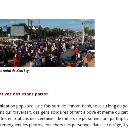
age natal de Kem Ley
iatives des «sans parts»
isation populaire. Une fois sorti de Phnom Penh, tout au long du parc
s qu’il traversait, des gens solidaires offrant à boire et même du carb
ffre, en tout cas des centaines de milliers de personnes ont particip
n témoignent les photos, en dehors des personnes dans le cortège, il y 