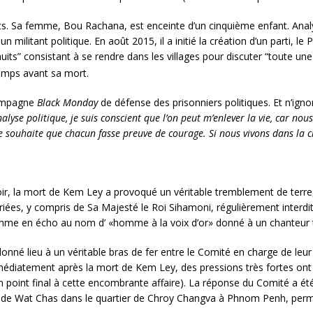
s. Sa femme, Bou Rachana, est enceinte d’un cinquième enfant. Analyste
militant politique. En août 2015, il a initié la création d’un parti, le
uits” consistant à se rendre dans les villages pour discuter “toute un
temps avant sa mort.
 campagne
Black Monday
de défense des prisonniers politiques. Et n’ignora
nalyse politique, je suis conscient que l’on peut m’enlever la vie, car 
je souhaite que chacun fasse preuve de courage. Si nous vivons dans la 
oir, la mort de Kem Ley a provoqué un véritable tremblement de terre
riées, y compris de Sa Majesté le Roi Sihamoni, régulièrement interdit
me en écho au nom d’ «homme à la voix d’or» donné à un chanteur t
onné lieu à un véritable bras de fer entre le Comité en charge de leur
médiatement après la mort de Kem Ley, des pressions très fortes ont 
n point final à cette encombrante affaire). La réponse du Comité a ét
e Wat Chas dans le quartier de Chroy Changva à Phnom Penh, permet