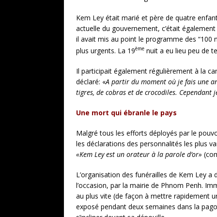
Kem Ley était marié et père de quatre enfant
actuelle du gouvernement, c’était également un 
il avait mis au point le programme des “100 n
ème
plus urgents. La 19
nuit a eu lieu peu de 
Il participait également régulièrement à la
déclaré: «
A partir du moment
où je fais une a
tigres, de cobras et de crocodiles. Cependant 
Une mort qui ébranle le pays
Malgré tous les efforts déployés par le pouv
les déclarations des personnalités les plus va
«Kem Ley est un orateur à la parole d’or»
(com
L’organisation des funérailles de Kem Ley a d
l’occasion, par la mairie de Phnom Penh. Im
au plus vite (de façon à mettre rapidement u
exposé pendant deux semaines dans la pagod