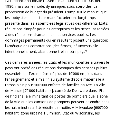
La tendance nationale ressemble aujourd’hui aux Rustbelt
1980, mais sur le mode: dynamiques sous stéroïdes. La
proposition de budget du président Trump suit le manuel que
les lobbyistes du secteur manufacturier ont longtemps
présenté dans les assemblées législatives des différents Etats:
réductions d’impôt pour les entreprises et les riches, associées
à des réductions dramatiques des services publics. Les
dommages permanents qui en résultent posent une question:
l’Amérique des corporations (des firmes) désinvestit-elle
intentionnellement, abandonne-t-elle notre pays?
Ces dernières années, les Etats et les municipalités à travers le
pays ont opéré des réductions drastiques des services publics
essentiels. Le Texas a éliminé plus de 10’000 emplois dans
l’enseignement et a mis fin au système d’école maternelle à
temps plein pour 100’000 enfants de familles pauvre. La ville
de Muncie [70’000 habitants], comté de Delaware dans l’Etat
de l’Indiana, a éliminé tant de postes de pompiers que la zone
de la ville que les camions de pompiers peuvent atteindre dans
les huit minutes a été réduite de moitié. A Milwaukee [600’000
habitant, zone urbaine 1,5 million, Etat du Wisconsin], les