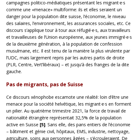
campagnes politico-médiatiques présentant les migrant·e·s
comme une «menace» multiforme: ils et elles seraient un
danger pour la population dite suisse, l’économie, le niveau
des salaires, l’environnement, les assurances sociales, etc. Ce
discours s’applique tour à tour aux réfugié·e·s, aux travailleurs
et travailleuses de l’Union européenne, aux jeunes immigré·e·s
de la deuxième génération, à la population de confession
musulmane, etc. Il est tenu de la manière la plus virulente par
l’UDC, mais largement repris par les autres partis de droite
(PLR, Centre, Vert’libéraux) – et jusqu’à des franges de la dite
gauche.
Pas de migrants, pas de Suisse
Ce discours xénophobe escamote une réalité: loin d’être une
menace pour la société helvétique, les migrant·e·s en forment
un pilier. Au quatrième trimestre 2021, la force de travail de
nationalité étrangère représentait 32,5% de la population
active en Suisse
[5]
. Sans elle, des pans entiers de l’économie
– bâtiment et génie civil, hôpitaux, EMS, industrie, nettoyage,
agriculture, soins aux personnes âgées – s’écrouleraient. De