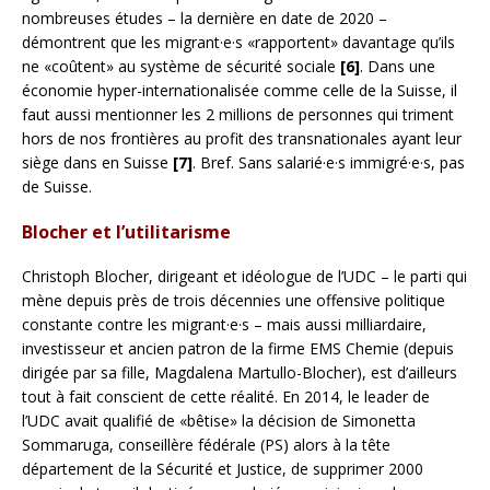
nombreuses études – la dernière en date de 2020 –
démontrent que les migrant·e·s «rapportent» davantage qu’ils
ne «coûtent» au système de sécurité sociale
[6]
. Dans une
économie hyper-internationalisée comme celle de la Suisse, il
faut aussi mentionner les 2 millions de personnes qui triment
hors de nos frontières au profit des transnationales ayant leur
siège dans en Suisse
[7]
. Bref. Sans salarié·e·s immigré·e·s, pas
de Suisse.
Blocher et l’utilitarisme
Christoph Blocher, dirigeant et idéologue de l’UDC – le parti qui
mène depuis près de trois décennies une offensive politique
constante contre les migrant·e·s – mais aussi milliardaire,
investisseur et ancien patron de la firme EMS Chemie (depuis
dirigée par sa fille, Magdalena Martullo-Blocher), est d’ailleurs
tout à fait conscient de cette réalité. En 2014, le leader de
l’UDC avait qualifié de «bêtise» la décision de Simonetta
Sommaruga, conseillère fédérale (PS) alors à la tête
département de la Sécurité et Justice, de supprimer 2000