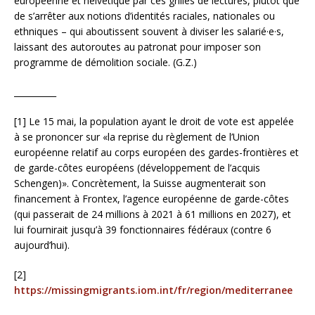
européenne et helvétique par ces grilles de lectures, plutôt que
de s’arrêter aux notions d’identités raciales, nationales ou
ethniques – qui aboutissent souvent à diviser les salarié·e·s,
laissant des autoroutes au patronat pour imposer son
programme de démolition sociale. (G.Z.)
__________
[1] Le 15 mai, la population ayant le droit de vote est appelée
à se prononcer sur «la reprise du règlement de l’Union
européenne relatif au corps européen des gardes-frontières et
de garde-côtes européens (développement de l’acquis
Schengen)». Concrètement, la Suisse augmenterait son
financement à Frontex, l’agence européenne de garde-côtes
(qui passerait de 24 millions à 2021 à 61 millions en 2027), et
lui fournirait jusqu’à 39 fonctionnaires fédéraux (contre 6
aujourd’hui).
[2]
https://missingmigrants.iom.int/fr/region/mediterranee