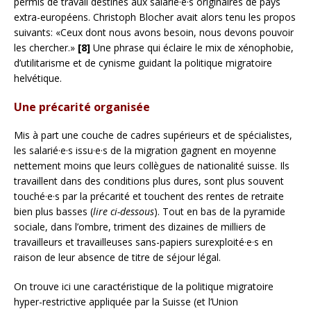
permis de travail destinés aux salarié·e·s originaires de pays
extra-européens. Christoph Blocher avait alors tenu les propos
suivants: «Ceux dont nous avons besoin, nous devons pouvoir
les chercher.»
[8]
Une phrase qui éclaire le mix de xénophobie,
d’utilitarisme et de cynisme guidant la politique migratoire
helvétique.
Une précarité organisée
Mis à part une couche de cadres supérieurs et de spécialistes,
les salarié·e·s issu·e·s de la migration gagnent en moyenne
nettement moins que leurs collègues de nationalité suisse. Ils
travaillent dans des conditions plus dures, sont plus souvent
touché·e·s par la précarité et touchent des rentes de retraite
bien plus basses (
lire ci-dessous
). Tout en bas de la pyramide
sociale, dans l’ombre, triment des dizaines de milliers de
travailleurs et travailleuses sans-papiers surexploité·e·s en
raison de leur absence de titre de séjour légal.
On trouve ici une caractéristique de la politique migratoire
hyper-restrictive appliquée par la Suisse (et l’Union