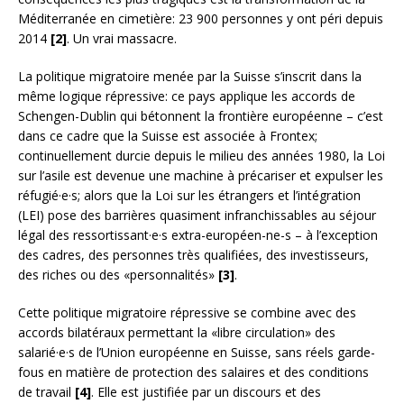
Méditerranée en cimetière: 23 900 personnes y ont péri depuis
2014
[2]
. Un vrai massacre.
La politique migratoire menée par la Suisse s’inscrit dans la
même logique répressive: ce pays applique les accords de
Schengen-Dublin qui bétonnent la frontière européenne – c’est
dans ce cadre que la Suisse est associée à Frontex;
continuellement durcie depuis le milieu des années 1980, la Loi
sur l’asile est devenue une machine à précariser et expulser les
réfugié·e·s; alors que la Loi sur les étrangers et l’intégration
(LEI) pose des barrières quasiment infranchissables au séjour
légal des ressortissant·e·s extra-européen-ne-s – à l’exception
des cadres, des personnes très qualifiées, des investisseurs,
des riches ou des «personnalités»
[3]
.
Cette politique migratoire répressive se combine avec des
accords bilatéraux permettant la «libre circulation» des
salarié·e·s de l’Union européenne en Suisse, sans réels garde-
fous en matière de protection des salaires et des conditions
de travail
[4]
. Elle est justifiée par un discours et des