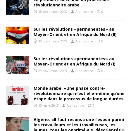
révolutionnaire arabe
18 décembre 2020
Alencontre
0
Sur les révolutions «permanentes» au
Moyen-Orient et en Afrique du Nord (II)
30 novembre 2019
Alencontre
0
Sur les révolutions «permanentes» au
Moyen-Orient et en Afrique du Nord (I)
29 novembre 2019
Alencontre
0
Monde arabe. «Une phase contre-
révolutionnaire qui n’est elle-même qu’une
étape dans le processus de longue durée»
10 mars 2017
Alencontre
0
Algérie. «Il faut reconstruire l’espoir parmi
les travailleurs et les travailleuses, les
jeunes, tous les opprimé·e·s, désorientés.»