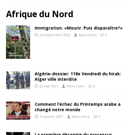
Afrique du Nord
Immigration. «Mourir. Puis disparaître?»
26 septembre 2023
Alencontre
0
Algérie-dossier. 118e Vendredi du hirak:
Alger ville interdite
22 mai 2021
Alencontre
0
Comment l’échec du Printemps arabe a
changé notre monde
13 janvier 2021
Alencontre
0
La première décennie du processus