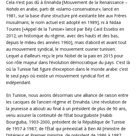
Cela n’est pas dû à Ennahda [Mouvement de la Renaissance –
Nahda
en arabe, parti dit «islamo-conservateur»; lancé en
1981, sur la base d’une structure pré-existante liée aux Frères
musulmans; le nom actuel est adopté en 1989], ni à Nidaa
Tounes [«Appel de la Tunisie» lancé par Béji Caïd Essebsi en
2012; un historique du régime, avec des hauts et des bas,
depuis le milieu des années 1960], mais d’abord et avant tout
au mouvement syndical, le mouvement ouvrier tunisien.
Lequel a d’ailleurs reçu le prix Nobel de la paix en 2015 pour
son rôle majeur dans l’évolution démocratique du pays. C’est là
où la Tunisie fait figure d’exception dans le monde arabe: c’est
le seul pays où existe un mouvement syndical fort et
indépendant.
En Tunisie, nous avons désormais une alliance de raison entre
les caciques de l’ancien régime et Ennahda. Une révolution de
la jeunesse a abouti au final à un président de plus de 90 ans,
venu assurer la continuité de l’Etat bourguibiste [Habib
Bourguiba, 1903-2000, président de la République de Tunisie
de 1957 à 1987, de l’État qui préexistait à Ben Ali [ministre de
l’Intérieur et Premier ministre, de président de 1986 à 1987,