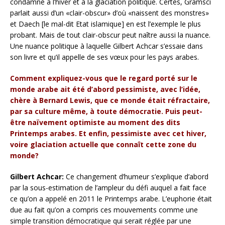
condamné à l’hiver et à la glaciation politique. Certes, Gramsci
parlait aussi d’un «clair-obscur» d’où «naissent des monstres»
et Daech [le mal-dit Etat islamique] en est l’exemple le plus
probant. Mais de tout clair-obscur peut naître aussi la nuance.
Une nuance politique à laquelle Gilbert Achcar s’essaie dans
son livre et qu’il appelle de ses vœux pour les pays arabes.
Comment expliquez-vous que le regard porté sur le
monde arabe ait été d’abord pessimiste, avec l’idée,
chère à Bernard Lewis, que ce monde était réfractaire,
par sa culture même, à toute démocratie. Puis peut-
être naïvement optimiste au moment des dits
Printemps arabes. Et enfin, pessimiste avec cet hiver,
voire glaciation actuelle que connaît cette zone du
monde?
Gilbert Achcar:
Ce changement d’humeur s’explique d’abord
par la sous-estimation de l’ampleur du défi auquel a fait face
ce qu’on a appelé en 2011 le Printemps arabe. L’euphorie était
due au fait qu’on a compris ces mouvements comme une
simple transition démocratique qui serait réglée par une