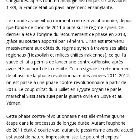
sanglantes. Après tout, en analogie historique, six ans après
1789, la France était un pays largement ensanglanté.
Le monde arabe vit un moment contre-révolutionnaire, depuis
que l’onde de choc de 2011 a buté sur le régime syrien. Ce
dernier a été à l’origine du retournement de phase en 2013,
grâce au soutien apporté par Téhéran. L’Iran est intervenu
massivement aux côtés du régime syrien à travers ses alliés
régionaux [Hezbollah et milices chiites irakiennes], ce qui l’a
sauvé et lui a permis de lancer une contre-offensive après
avoir été au bord de la défaite. Cela a signalé le retournement
de phase: de la phase révolutionnaire des années 2011-2012,
on est passé à une phase contre-révolutionnaire à partir de
2013. Le coup d’État du 3 juillet en Égypte organisé par le
maréchal Sissi sera suivi par la guerre civile en Libye et au
Yémen.
Cette phase contre-révolutionnaire n’est elle-même qu’une
étape dans le processus de longue durée. Autant l’euphorie
de 2011 était à courte vue, autant le pessimisme absolu actuel
est aussi de nature impressionniste. Le potentiel explosif