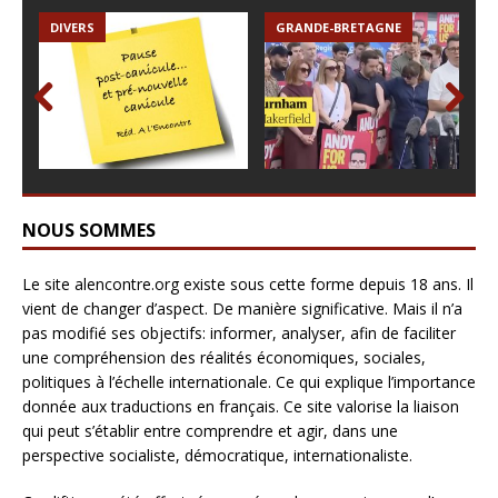
pa
DIVERS
GRANDE-BRETAGNE
ue
réf
des
no
ig
Prev
Nex
par
ious
t
os
pas
jou
NOUS SOMMES
Le site alencontre.org existe sous cette forme depuis 18 ans. Il
vient de changer d’aspect. De manière significative. Mais il n’a
pas modifié ses objectifs: informer, analyser, afin de faciliter
une compréhension des réalités économiques, sociales,
politiques à l’échelle internationale. Ce qui explique l’importance
donnée aux traductions en français. Ce site valorise la liaison
qui peut s’établir entre comprendre et agir, dans une
perspective socialiste, démocratique, internationaliste.