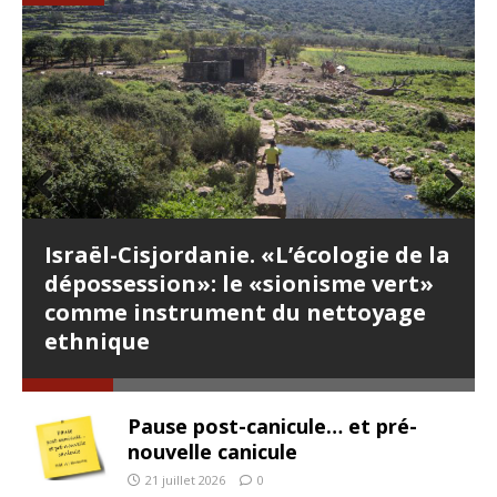
Prev
Nex
ious
t
Israël-Cisjordanie. «L’écologie de la
dépossession»: le «sionisme vert»
comme instrument du nettoyage
ethnique
Pause post-canicule… et pré-
nouvelle canicule
21 juillet 2026
0