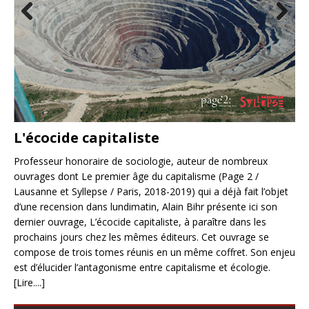
Prev
Nex
ious
t
L'écocide capitaliste
Professeur honoraire de sociologie, auteur de nombreux
n,
P
ouvrages dont Le premier âge du capitalisme (Page 2 /
E
Lausanne et Syllepse / Paris, 2018-2019) qui a déjà fait l’objet
d’une recension dans lundimatin, Alain Bihr présente ici son
a
Le 
dernier ouvrage, L’écocide capitaliste, à paraître dans les
ait
prè
prochains jours chez les mêmes éditeurs. Cet ouvrage se
ial
du 
compose de trois tomes réunis en un même coffret. Son enjeu
(La
est d’élucider l’antagonisme entre capitalisme et écologie.
his
[Lire....]
dem
ant
sur