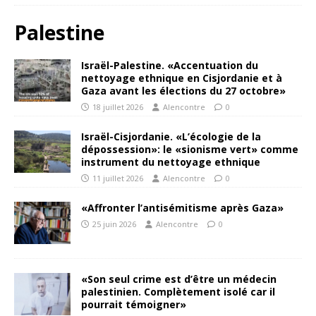
Palestine
Israël-Palestine. «Accentuation du
nettoyage ethnique en Cisjordanie et à
Gaza avant les élections du 27 octobre»
18 juillet 2026
Alencontre
0
Israël-Cisjordanie. «L’écologie de la
dépossession»: le «sionisme vert» comme
instrument du nettoyage ethnique
11 juillet 2026
Alencontre
0
«Affronter l’antisémitisme après Gaza»
25 juin 2026
Alencontre
0
«Son seul crime est d’être un médecin
palestinien. Complètement isolé car il
pourrait témoigner»