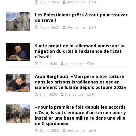
20 juin 2026
Alencontre
0
Les Palestiniens prêts à tout pour trouver
du travail
13 juin 2026
Alencontre
0
Sur le projet de loi allemand punissant la
négation du droit à l’existence de l’État
d’Israël
9 juin 2026
Alencontre
0
Arab Barghouti: «Mon père a été torturé
dans les prisons israéliennes et est en
isolement cellulaire depuis octobre 2023»
8 juin 2026
Alencontre
0
«Pour la première fois depuis les accords
d’Oslo, Israël s’empare d’un terrain pour y
installer une base militaire dans une ville
de Cisjordanie»
29 mai 2026
Alencontre
0