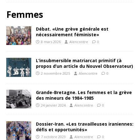
Femmes
Débat. «Une grève générale est
nécessairement féministe»
8 mars 2026
Alencontre
0
L’insubmersible matriarcat primitif (à
propos d’un article du Nouvel Observateur)
2 novembre 2025
Alencontre
0
Grande-Bretagne. Les femmes et la grève
des mineurs de 1984-1985
24 janvier 2024
Alencontre
0
Dossier-Iran. «Les travailleuses iraniennes:
défis et opportunités»
7 octobre 2023
Alencontre
0