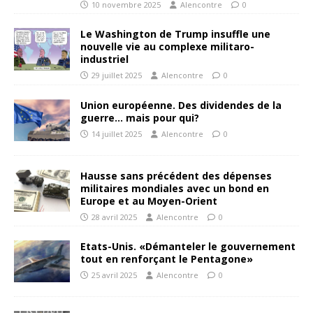
10 novembre 2025
Alencontre
0
Le Washington de Trump insuffle une
nouvelle vie au complexe militaro-
industriel
29 juillet 2025
Alencontre
0
Union européenne. Des dividendes de la
guerre… mais pour qui?
14 juillet 2025
Alencontre
0
Hausse sans précédent des dépenses
militaires mondiales avec un bond en
Europe et au Moyen-Orient
28 avril 2025
Alencontre
0
Etats-Unis. «Démanteler le gouvernement
tout en renforçant le Pentagone»
25 avril 2025
Alencontre
0