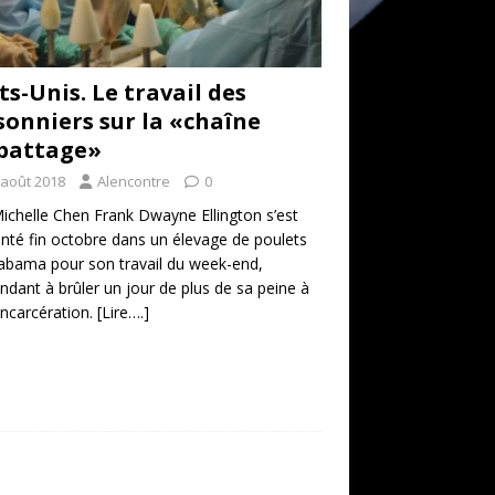
ts-Unis. Le travail des
sonniers sur la «chaîne
battage»
 août 2018
Alencontre
0
ichelle Chen Frank Dwayne Ellington s’est
nté fin octobre dans un élevage de poulets
abama pour son travail du week-end,
endant à brûler un jour de plus de sa peine à
’incarcération.
[Lire….]