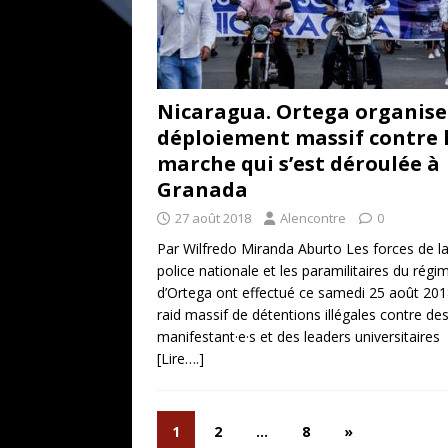
Nicaragua. Ortega organise
déploiement massif contre 
marche qui s’est déroulée à
Granada
27 août 2018
Alencontre
0
Par Wilfredo Miranda Aburto Les forces de l
police nationale et les paramilitaires du régi
d’Ortega ont effectué ce samedi 25 août 201
raid massif de détentions illégales contre de
manifestant·e·s et des leaders universitaires
[Lire….]
1
2
…
8
»