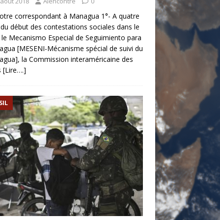
 août 2018
Alencontre
0
otre correspondant à Managua 1°- A quatre
du début des contestations sociales dans le
 le Mecanismo Especial de Seguimiento para
agua [MESENI-Mécanisme spécial de suivi du
agua], la Commission interaméricaine des
s
[Lire….]
SIL