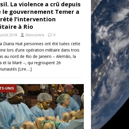
sil. La violence a crû depuis
 le gouvernement Temer a
rété l’intervention
itaire à Rio
 août 2018
Alencontre
0
a Diaria Huit personnes ont été tuées cette
ne lors d’une opération militaire dans trois
as au nord de Rio de Janeiro – Alemão, la
 et la Maré –, qui regroupent 26
munautés
[Lire….]
TS-UNIS