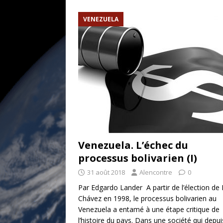
[ 17 juillet 2026 ]
«Le discours de T
VENEZUELA
goût… et une menace»
ETATS-U
[ 17 juillet 2026 ]
Iran. Le retour de
[ 14 juin 2020 ]
Brésil. Les vies noi
* LA UNE
Venezuela. L’échec du
processus bolivarien (I)
31 août 2018
Alencontre
0
Par Edgardo Lander A partir de l’élection de
Chávez en 1998, le processus bolivarien au
Venezuela a entamé à une étape critique de
l’histoire du pays. Dans une société qui depui