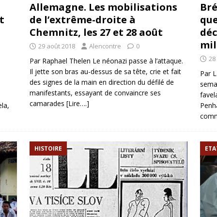
Allemagne. Les mobilisations
Bré
t
de l’extrême-droite à
que
Chemnitz, les 27 et 28 août
déc
mil
29 août 2018
Alencontre
0
28
Par Raphael Thelen Le néonazi passe à l’attaque.
Il jette son bras au-dessus de sa tête, crie et fait
Par L
des signes de la main en direction du défilé de
semai
manifestants, essayant de convaincre ses
favel
camarades
[Lire….]
ela,
Penha
com
HISTOIRE
ETA