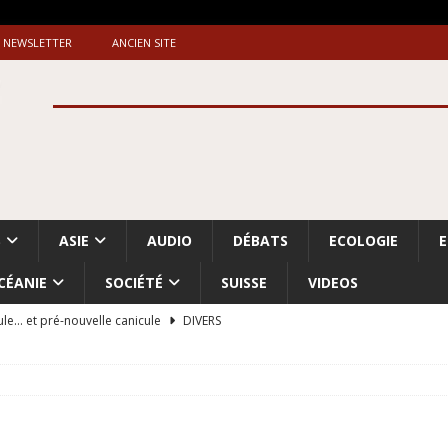
NEWSLETTER
ANCIEN SITE
S
ASIE
AUDIO
DÉBATS
ECOLOGIE
CÉANIE
SOCIÉTÉ
SUISSE
VIDEOS
ule… et pré-nouvelle canicule
DIVERS
Dossier. «Le message de Makerfield» (1)
GRANDE-BRETAGNE
 «Accentuation du nettoyage ethnique en Cisjordanie et à Gaza
ISRAËL