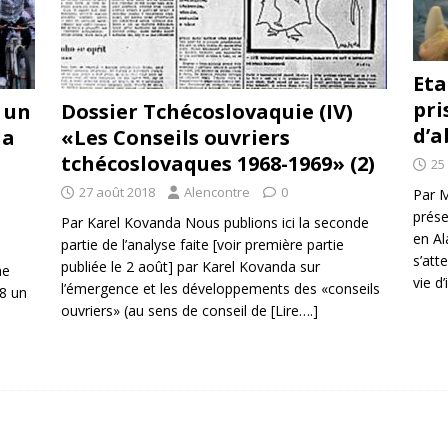
Eta
pri
 un
Dossier Tchécoslovaquie (IV)
d’a
la
«Les Conseils ouvriers
tchécoslovaques 1968-1969» (2)
25
27 août 2018
Alencontre
0
Par M
prése
Par Karel Kovanda Nous publions ici la seconde
en Al
partie de l’analyse faite [voir première partie
a
s’att
publiée le 2 août] par Karel Kovanda sur
me
vie d
l’émergence et les développements des «conseils
8 un
ouvriers» (au sens de conseil de
[Lire….]
s