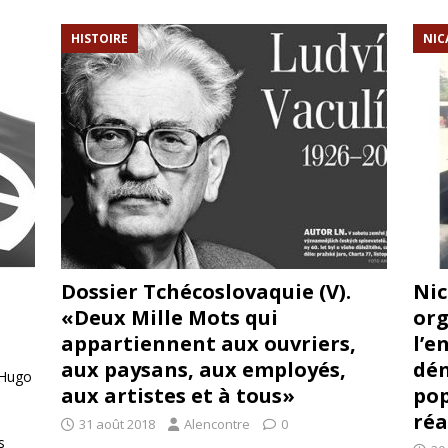
rump sur la “fraude électorale” était une blague de mauvais
HISTOIRE
NIC
NIS
 l’option militaire
ETATS-UNIS
res comptent: l’urgence de la démilitarisation de la Police militaire
Dossier Tchécoslovaquie (V).
Nic
«Deux Mille Mots qui
org
appartiennent aux ouvriers,
l’e
aux paysans, aux employés,
dén
 Hugo
aux artistes et à tous»
pop
réa
31 août 2018
Alencontre
0
s