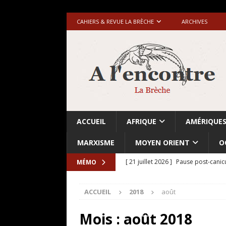
CAHIERS & REVUE LA BRÈCHE
ARCHIVES
ACCUEIL
AFRIQUE
AMÉRIQUE
MARXISME
MOYEN ORIENT
O
[ 21 juillet 2026 ]
Pause post-canic
MÉMO
[ 20 juillet 2026 ]
Grande-Bretagne-
ACCUEIL
2018
août
[ 18 juillet 2026 ]
Israël-Palestine.
avant les élections du 27 octobre»
Mois :
août 2018