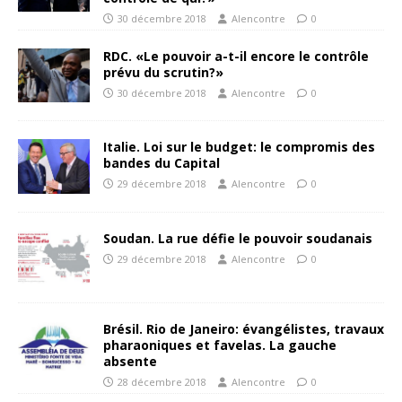
30 décembre 2018
Alencontre
0
RDC. «Le pouvoir a-t-il encore le contrôle
prévu du scrutin?»
30 décembre 2018
Alencontre
0
Italie. Loi sur le budget: le compromis des
bandes du Capital
29 décembre 2018
Alencontre
0
Soudan. La rue défie le pouvoir soudanais
29 décembre 2018
Alencontre
0
Brésil. Rio de Janeiro: évangélistes, travaux
pharaoniques et favelas. La gauche
absente
28 décembre 2018
Alencontre
0