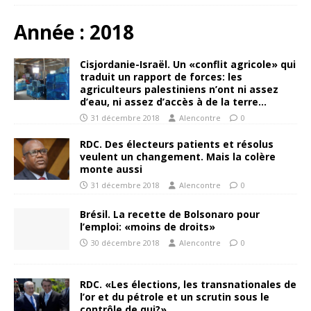
Année :
2018
Cisjordanie-Israël. Un «conflit agricole» qui
traduit un rapport de forces: les
agriculteurs palestiniens n’ont ni assez
d’eau, ni assez d’accès à de la terre…
31 décembre 2018
Alencontre
0
RDC. Des électeurs patients et résolus
veulent un changement. Mais la colère
monte aussi
31 décembre 2018
Alencontre
0
Brésil. La recette de Bolsonaro pour
l’emploi: «moins de droits»
30 décembre 2018
Alencontre
0
RDC. «Les élections, les transnationales de
l’or et du pétrole et un scrutin sous le
contrôle de qui?»