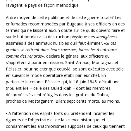
ravagent le pays de façon méthodique.
Autre moyen de cette politique et de cette guerre totale? Les
enfumades recommandées par Bugeaud à ses officiers en des
termes qui ne laissent aucun doute sur ce qu’ils doivent faire et
sur le but poursuivi: la destruction physique des
«indigènes»
assimilés à des animaux nuisibles qu’il faut éliminer.
«Si ces
gredins se retirent dans leurs cavernes, fumez-les à outrance
comme des renards»
, déclare le général aux officiers qui
s’apprêtent à partir en mission. Saint-Arnaud, Montagnac et
Pélissier, pour ne citer que ceux-là, se sont exécutés avec zèle
en suivant le mode opératoire établi par leur chef. En
particulier le colonel Pélissier qui, le 18 juin 1845, détruit une
tribu entière – celle des Ouled Riah – dont les membres
désarmés s’étaient réfugiés dans les grottes du Dahra,
proches de Mostaganem. Bilan: sept cents morts, au moins.
• A l’attention des esprits forts qui prétendent incarner les
rigueurs de l’objectivité et de la science historique, et
condamnent les anachronismes supposés de ceux qui tiennent