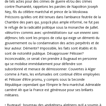
de tels actes pour des crimes de guerre et/ou des crimes
contre l’humanité, rappelons les paroles de Napoléon Joseph
Ney, fils du célèbre maréchal et prince de la Moskowa.
Précisons qu’elles ont été tenues dans l’ambiance feutrée de la
Chambre des pairs qui, jusqu’à plus ample informé, ne fut pas
le refuge de la radicalité politique sous la monarchie de Juillet.
«
Meurtre
» commis avec «
préméditation
» sur «
un ennemi sans
défense
»; tels sont les propos de celui qui exige un démenti du
gouvernement ou la condamnation des actes perpétrés et de
leur auteur. Démentir? Impossible, les faits sont établis et ils
sont de notoriété publique. Désapprouver Pélissier?
Inconcevable, ce serait s’en prendre à Bugeaud en personne
qui se mobilise immédiatement pour défendre son
subordonné et menace de démissionner. Couvertes à Alger
comme à Paris, les enfumades ont continué d’être employées
et Pélissier d’être promu, y compris sous la Seconde
République cependant que l’Empire le fera maréchal. Admirable
carrière! Ah que la France est généreuse pour ses brillants
militaires.
• Bugeaud : bourreau des «indigènes» algériens qu’il a soumis à