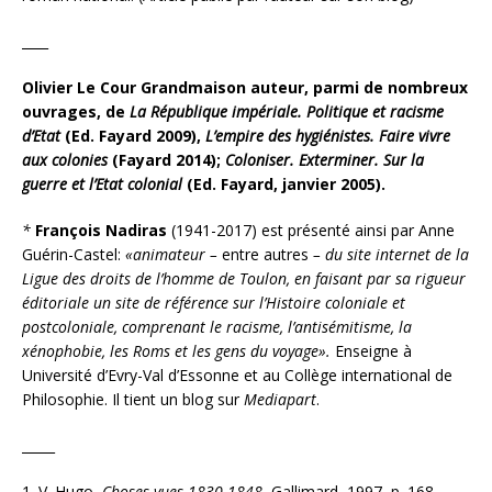
____
Olivier Le Cour Grandmaison auteur, parmi de nombreux
ouvrages, de
La République impériale.
Politique et racisme
d’Etat
(Ed. Fayard 2009),
L’empire des hygiénistes. Faire vivre
aux colonies
(Fayard 2014);
Coloniser. Exterminer. Sur la
guerre et l’Etat colonial
(Ed. Fayard, janvier 2005).
*
François Nadiras
(1941-2017) est présenté ainsi par Anne
Guérin-Castel:
«animateur –
entre autres
– du site internet de la
Ligue des droits de l’homme de Toulon, en faisant par sa rigueur
éditoriale un site de référence sur l’Histoire coloniale et
postcoloniale, comprenant le racisme, l’antisémitisme, la
xénophobie, les Roms et les gens du voyage».
Enseigne à
Université d’Evry-Val d’Essonne et au Collège international de
Philosophie. Il tient un blog sur
Mediapart
.
_____
1. V. Hugo,
Choses vues 1830-1848
, Gallimard, 1997, p. 168.