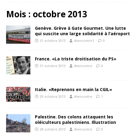
Mois :
octobre 2013
Genève. Grève à Gate Gourmet. Une lutte
qui suscite une large solidarité à l’aéroport
31 octobre 2013
Alencontre1
0
France. «La triste droitisation du PS»
31 octobre 2013
Alencontre
0
Italie. «Reprenons en main la CGIL»
29 octobre 2013
Alencontre
1
Palestine. Des colons attaquent les
oléiculteurs palestiniens. Illustration
28 octobre 2013
Alencontre
0