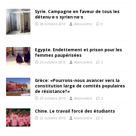
Syrie. Campagne en faveur de tous les
détenu·e·s syrien·ne·s
28 octobre 2013
Alencontre
0
Egypte. Endettement et prison pour les
femmes paupérisées
25 octobre 2013
Alencontre
2
Grèce: «Pourrons-nous avancer vers la
constitution large de comités populaires
de résistance?»
23 octobre 2013
Alencontre
2
Chine. Le travail forcé des étudiants
22 octobre 2013
Alencontre
1