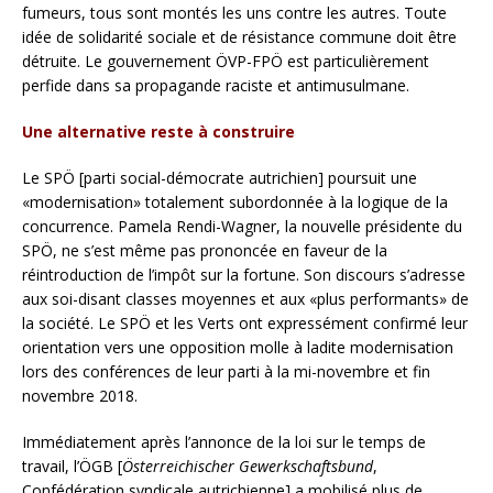
fumeurs, tous sont montés les uns contre les autres. Toute
idée de solidarité sociale et de résistance commune doit être
détruite. Le gouvernement ÖVP-FPÖ est particulièrement
perfide dans sa propagande raciste et antimusulmane.
Une alternative reste à construire
Le SPÖ [parti social-démocrate autrichien] poursuit une
«modernisation» totalement subordonnée à la logique de la
concurrence. Pamela Rendi-Wagner, la nouvelle présidente du
SPÖ, ne s’est même pas prononcée en faveur de la
réintroduction de l’impôt sur la fortune. Son discours s’adresse
aux soi-disant classes moyennes et aux «plus performants» de
la société. Le SPÖ et les Verts ont expressément confirmé leur
orientation vers une opposition molle à ladite modernisation
lors des conférences de leur parti à la mi-novembre et fin
novembre 2018.
Immédiatement après l’annonce de la loi sur le temps de
travail, l’ÖGB [
Österreichischer Gewerkschaftsbund
,
Confédération syndicale autrichienne] a mobilisé plus de