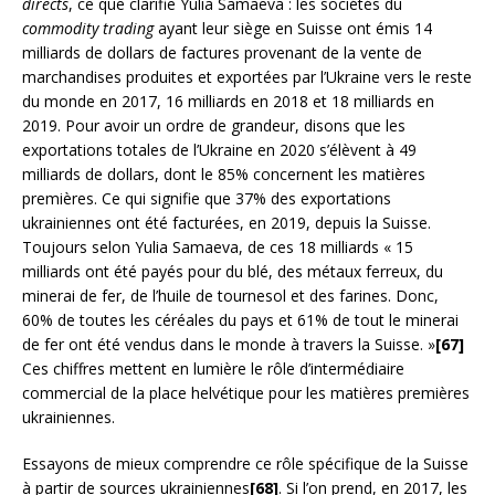
directs
, ce que clarifie Yulia Samaeva : les sociétés du
commodity trading
ayant leur siège en Suisse ont émis 14
milliards de dollars de factures provenant de la vente de
marchandises produites et exportées par l’Ukraine vers le reste
du monde en 2017, 16 milliards en 2018 et 18 milliards en
2019. Pour avoir un ordre de grandeur, disons que les
exportations totales de l’Ukraine en 2020 s’élèvent à 49
milliards de dollars, dont le 85% concernent les matières
premières. Ce qui signifie que 37% des exportations
ukrainiennes ont été facturées, en 2019, depuis la Suisse.
Toujours selon Yulia Samaeva, de ces 18 milliards « 15
milliards ont été payés pour du blé, des métaux ferreux, du
minerai de fer, de l’huile de tournesol et des farines. Donc,
60% de toutes les céréales du pays et 61% de tout le minerai
de fer ont été vendus dans le monde à travers la Suisse. »
[67]
Ces chiffres mettent en lumière le rôle d’intermédiaire
commercial de la place helvétique pour les matières premières
ukrainiennes.
Essayons de mieux comprendre ce rôle spécifique de la Suisse
à partir de sources ukrainiennes
[68]
. Si l’on prend, en 2017, les