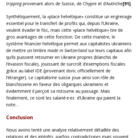
tripping
provenant alors de Suisse, de Chypre et d’Autriche
[91]
.
Synthétiquement, la «place helvétique» constitue un engrenage
essentiel pour le transfert de profits qui, depuis l’Ukraine,
veulent évader le fisc, mais cette «place helvétique» tire de
gros avantages de cette fonction. De cette manière, le
système financier helvétique permet aux capitalistes ukrainiens
de mettre un timbre
made in Switzerland
sur leurs capitaux afin
qu’ils puissent retourner en Ukraine propres (blanchis de
l’évasion fiscale), jouissant de surcroît d’exemptions fiscales
grâce au label IDE (provenant donc officiellement de
l’étranger). Le capitalisme suisse joue ainsi son rôle de
blanchisserie en faveur des oligarques ukrainiens et
évidemment il perçoit sa ristourne au passage. Mais
finalement, ce sont les salarié·e·es d’Ukraine qui paient la
note…
Conclusion
Nous avons tenté une analyse relativement détaillée des
relations et des intérêts, parfois contradictoires mais souvent