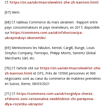
Cf.
https://zn.ua/ukr/macrolevel/ot-zhe-zh-kantoni.html
[67] Idem.
[68] Cf. tableau Commerce du maïs ukrainien : Rapport entre
pays consommateurs et pays revendeurs, en 2017, disponible
sur
https://commons.com.ua/uk/ofshorizaciya-
ukrayinskoyi-ekonomiki/
[69] Mentionnons les Nibulon, Kernel, Cargill, Bunge, Louis
Dreyfus Company, Ferrexpo, Philipp Morris, Sierentz Global
Merchants Sàrl, etc.
[70] Cf. l’article cité sur
https://zn.ua/ukr/macrolevel/ot-zhe-
zh-kantoni.html
et OFS, Près de 10’000 personnes et 900
négociants sont au cœur du commerce de matières premières
en Suisse, Berne, 08/03/2021
[71] Cf.
https://commons.com.ua/uk/torgivlya-cherez-
ofshorni-zoni-ratsionalna-neobhidnist-chi-perepona-
dlya-rozvitku-ukrayini/