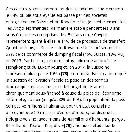
Ces calculs, volontairement prudents, indiquent que « environ
le 64% du blé sous-évalué est passé par des sociétés
enregistrées en Suisse et au Royaume-Uni (essentiellement les
îles Anglo-Normandes) de manière stable pendant les 3 ans
sous étude. Les entreprises des Emirats et de Chypre
représentent quant à elles le 11% de ce processus de transfert.
Quant au maïs, la Suisse et le Royaume-Uni représentent le
59% de ce commerce de dumping fiscal (46% Suisse, 13% RU)
en 2015. Par la suite, ce pourcentage diminue au profit de
Hongkong et du Luxembourg et, en 2017, la Suisse ne
représente plus que le 10% »
[78]
. Tommaso Faccio ajoute que
la question de l’évasion fiscale se pose en des termes
dramatiques en Ukraine : « où le budget de l’Etat est
chroniquement sous-financé à cause du poids de l’économie
informelle, au noir (jusqu’à 50% du PIB). La population du pays
compte 45 millions d’habitants, pour un Etat central ne
percevant que 20 milliards d’euros d’impôts, tandis que la
Pologne voisine, avec moins de 40 millions d’habitants, perçoit
80 milliards d’euros d’impôts. »
[79]
Une autre étude sur le
secteur agroalimentaire ukrainien estime que le transfert de