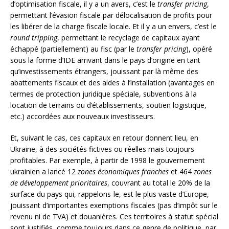
d’optimisation fiscale, il y a un avers, c’est le
transfer pricing
,
permettant l’évasion fiscale par délocalisation de profits pour
les libérer de la charge fiscale locale. Et il y a un envers, c’est le
round tripping
, permettant le recyclage de capitaux ayant
échappé (partiellement) au fisc (par le
transfer pricing
), opéré
sous la forme d’IDE arrivant dans le pays d’origine en tant
qu’investissements étrangers, jouissant par là même des
abattements fiscaux et des aides à l’installation (avantages en
termes de protection juridique spéciale, subventions à la
location de terrains ou d’établissements, soutien logistique,
etc.) accordées aux nouveaux investisseurs.
Et, suivant le cas, ces capitaux en retour donnent lieu, en
Ukraine, à des sociétés fictives ou réelles mais toujours
profitables. Par exemple, à partir de 1998 le gouvernement
ukrainien a lancé 12
zones économiques franches
et 464
zones
de développement prioritaires
, couvrant au total le 20% de la
surface du pays qui, rappelons-le, est le plus vaste d’Europe,
jouissant d’importantes exemptions fiscales (pas d’impôt sur le
revenu ni de TVA) et douanières. Ces territoires à statut spécial
sont justifiés, comme toujours dans ce genre de politique, par