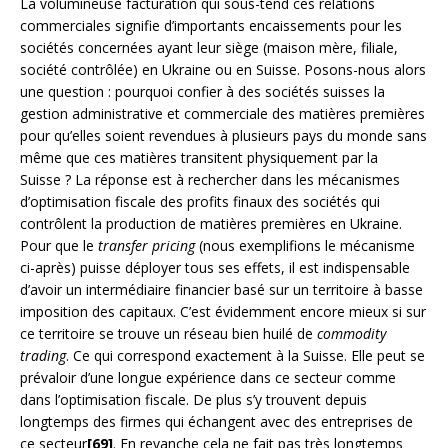
La volumineuse facturation qui sous-tend ces relations
commerciales signifie d’importants encaissements pour les
sociétés concernées ayant leur siège (maison mère, filiale,
société contrôlée) en Ukraine ou en Suisse. Posons-nous alors
une question : pourquoi confier à des sociétés suisses la
gestion administrative et commerciale des matières premières
pour qu’elles soient revendues à plusieurs pays du monde sans
même que ces matières transitent physiquement par la
Suisse ? La réponse est à rechercher dans les mécanismes
d’optimisation fiscale des profits finaux des sociétés qui
contrôlent la production de matières premières en Ukraine.
Pour que le
transfer pricing
(nous exemplifions le mécanisme
ci-après) puisse déployer tous ses effets, il est indispensable
d’avoir un intermédiaire financier basé sur un territoire à basse
imposition des capitaux. C’est évidemment encore mieux si sur
ce territoire se trouve un réseau bien huilé de
commodity
trading
. Ce qui correspond exactement à la Suisse. Elle peut se
prévaloir d’une longue expérience dans ce secteur comme
dans l’optimisation fiscale. De plus s’y trouvent depuis
longtemps des firmes qui échangent avec des entreprises de
ce secteur
[69]
. En revanche cela ne fait pas très longtemps