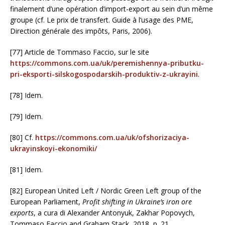
finalement d’une opération d’import-export au sein d’un même
groupe (cf. Le prix de transfert. Guide à l’usage des PME,
Direction générale des impôts, Paris, 2006).
[77] Article de Tommaso Faccio, sur le site
https://commons.com.ua/uk/peremishennya-pributku-
pri-eksporti-silskogospodarskih-produktiv-z-ukrayini
.
[78] Idem.
[79] Idem.
[80] Cf.
https://commons.com.ua/uk/ofshorizaciya-
ukrayinskoyi-ekonomiki/
[81] Idem.
[82] European United Left / Nordic Green Left group of the
European Parliament,
Profit shifting in Ukraine’s iron ore
exports
, a cura di Alexander Antonyuk, Zakhar Popovych,
Tommaso Faccio and Graham Stack, 2018, p. 21