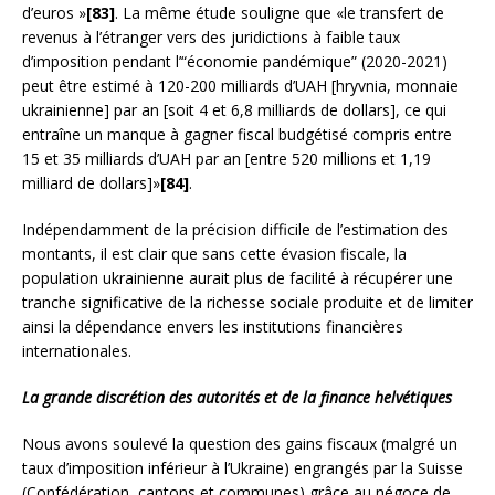
d’euros »
[83]
. La même étude souligne que «le transfert de
revenus à l’étranger vers des juridictions à faible taux
d’imposition pendant l’“économie pandémique” (2020-2021)
peut être estimé à 120-200 milliards d’UAH [hryvnia, monnaie
ukrainienne] par an [soit 4 et 6,8 milliards de dollars], ce qui
entraîne un manque à gagner fiscal budgétisé compris entre
15 et 35 milliards d’UAH par an [entre 520 millions et 1,19
milliard de dollars]»
[84]
.
Indépendamment de la précision difficile de l’estimation des
montants, il est clair que sans cette évasion fiscale, la
population ukrainienne aurait plus de facilité à récupérer une
tranche significative de la richesse sociale produite et de limiter
ainsi la dépendance envers les institutions financières
internationales.
La grande discrétion des autorités et de la finance helvétiques
Nous avons soulevé la question des gains fiscaux (malgré un
taux d’imposition inférieur à l’Ukraine) engrangés par la Suisse
(Confédération, cantons et communes) grâce au négoce de