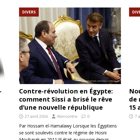
rump sur la “fraude électorale” était une blague de mauvais
DIVERS
DIV
NIS
 l’option militaire
ETATS-UNIS
res comptent: l’urgence de la démilitarisation de la Police militaire
-
Contre-révolution en Égypte:
Nou
comment Sissi a brisé le rêve
de 
d’une nouvelle république
15 
27 avril 2026
Alencontre
0
7 a
Par Hossam el-Hamalawy Lorsque les Égyptiens
se sont soulevés contre le régime de Hosni
Moubarak en 2011 [il était au pouvoir depuis