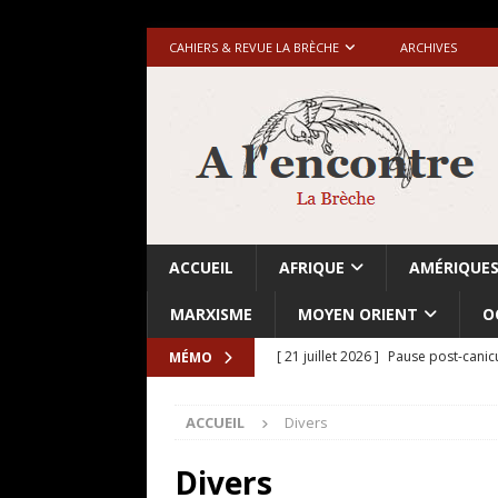
CAHIERS & REVUE LA BRÈCHE
ARCHIVES
ACCUEIL
AFRIQUE
AMÉRIQUE
MARXISME
MOYEN ORIENT
O
[ 21 juillet 2026 ]
Pause post-canic
MÉMO
[ 20 juillet 2026 ]
Grande-Bretagne-
ACCUEIL
Divers
[ 18 juillet 2026 ]
Israël-Palestine.
avant les élections du 27 octobre»
Divers