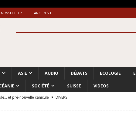
NEWSLETTER
ANCIEN SITE
S
ASIE
AUDIO
DÉBATS
ECOLOGIE
CÉANIE
SOCIÉTÉ
SUISSE
VIDEOS
ule… et pré-nouvelle canicule
DIVERS
Dossier. «Le message de Makerfield» (1)
GRANDE-BRETAGNE
 «Accentuation du nettoyage ethnique en Cisjordanie et à Gaza
ISRAËL