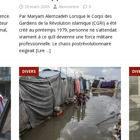
20 mars 2026
Alencontre
0
ence.
Par Maryam Alemzadeh Lorsque le Corps des
ateur
Gardiens de la Révolution islamique (CGRI) a été
mal,
créé au printemps 1979, personne ne s’attendait
vraiment à ce qu’il devienne une force militaire
professionnelle. Le chaos postrévolutionnaire
exigeait
[Lire….]
DIVERS
DIV