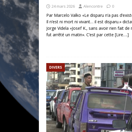
24 mars 2026
Alencontre
0
Par Marcelo Valko «Le disparu n’a pas d’exist
Il n’est ni mort ni vivant… il est disparu.» dict
Jorge Videla «Josef K., sans avoir rien fait de 
fut arrêté un matin». C’est par cette
[Lire….]
DIVERS