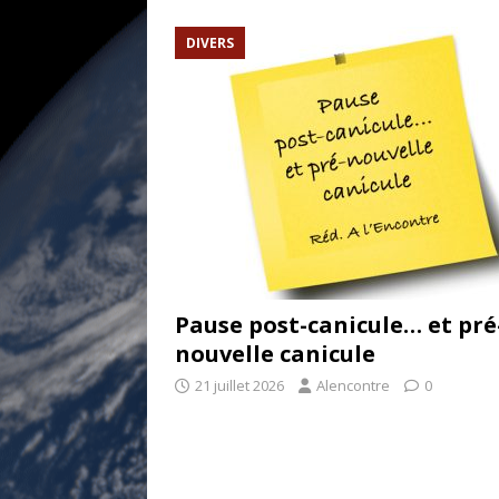
[ 17 juillet 2026 ]
«Le discours de T
DIVERS
goût… et une menace»
ETATS-U
[ 17 juillet 2026 ]
Iran. Le retour de
[ 14 juin 2020 ]
Brésil. Les vies noi
* LA UNE
Pause post-canicule… et pré
nouvelle canicule
21 juillet 2026
Alencontre
0