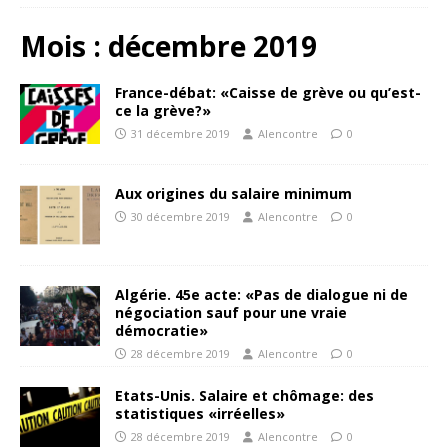
Mois :
décembre 2019
France-débat: «Caisse de grève ou qu’est-
ce la grève?»
31 décembre 2019
Alencontre
0
Aux origines du salaire minimum
30 décembre 2019
Alencontre
0
Algérie. 45e acte: «Pas de dialogue ni de
négociation sauf pour une vraie
démocratie»
28 décembre 2019
Alencontre
0
Etats-Unis. Salaire et chômage: des
statistiques «irréelles»
28 décembre 2019
Alencontre
0