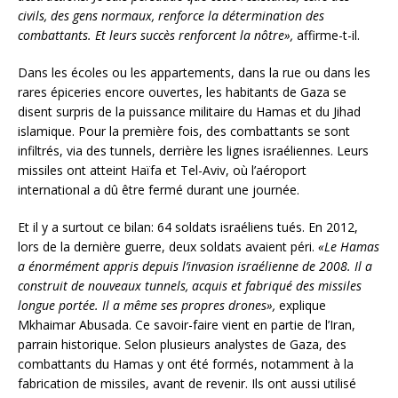
civils, des gens normaux, renforce la détermination des
combattants. Et leurs succès renforcent la nôtre»,
affirme-t-il.
Dans les écoles ou les appartements, dans la rue ou dans les
rares épiceries encore ouvertes, les habitants de Gaza se
disent surpris de la puissance militaire du Hamas et du Jihad
islamique. Pour la première fois, des combattants se sont
infiltrés, via des tunnels, derrière les lignes israéliennes. Leurs
missiles ont atteint Haïfa et Tel-Aviv, où l’aéroport
international a dû être fermé durant une journée.
Et il y a surtout ce bilan: 64 soldats israéliens tués. En 2012,
lors de la dernière guerre, deux soldats avaient péri.
«Le Hamas
a énormément appris depuis l’invasion israélienne de 2008. Il a
construit de nouveaux tunnels, acquis et fabriqué des missiles
longue portée. Il a même ses propres drones»,
explique
Mkhaimar Abusada. Ce savoir-faire vient en partie de l’Iran,
parrain historique. Selon plusieurs analystes de Gaza, des
combattants du Hamas y ont été formés, notamment à la
fabrication de missiles, avant de revenir. Ils ont aussi utilisé