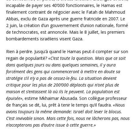
incapable de payer ses 40’000 fonctionnaires, le Hamas est
finalement contraint de négocier avec le Fatah de Mahmoud
Abbas, exclu de Gaza après une guerre fratricide en 2007. Le
2 juin, la création d’un gouvernement d’union nationale, formé
de technocrates, est annoncée. Mais le 8 juillet, les premiers
bombardements israéliens visent Gaza.
Rien à perdre. Jusqu’à quand le Hamas peut-il compter sur son
regain de popularité?
«C’est toute la question. Mais que ce soit
dans quelques jours ou dans quelques semaines, il y aura
forcément des gens qui commenceront à mettre en doute sa
stratégie s’il n’y a pas de cessez-le-feu. La situation devient
critique pour les plus de 200’000 déplacés qui n’ont plus de
maison et s’entassent là où ils le peuvent. La population est
épuisée»,
estime Mkhaimar Abusada. Son collègue professeur
de français se dit, lui, prêt à tenir le temps qu’il faudra.
«Nous
avons toujours la même demande: Israël doit lever le blocus.
C’est invivable sinon. Mais cette fois, nous ne lâcherons pas, nous
n’accepterons pas d’autre issue à cette guerre.»