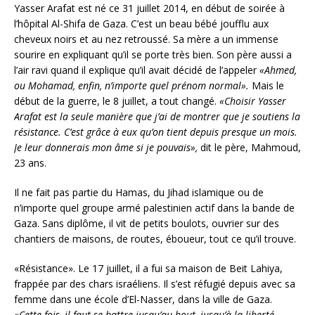
Yasser Arafat est né ce 31 juillet 2014, en début de soirée à
l’hôpital Al-Shifa de Gaza. C’est un beau bébé joufflu aux
cheveux noirs et au nez retroussé. Sa mère a un immense
sourire en expliquant qu’il se porte très bien. Son père aussi a
l’air ravi quand il explique qu’il avait décidé de l’appeler
«Ahmed,
ou Mohamad, enfin, n’importe quel prénom normal».
Mais le
début de la guerre, le 8 juillet, a tout changé.
«Choisir Yasser
Arafat est la seule manière que j’ai de montrer que je soutiens la
résistance. C’est grâce à eux qu’on tient depuis presque un mois.
Je leur donnerais mon âme si je pouvais»,
dit le père, Mahmoud,
23 ans.
Il ne fait pas partie du Hamas, du Jihad islamique ou de
n’importe quel groupe armé palestinien actif dans la bande de
Gaza. Sans diplôme, il vit de petits boulots, ouvrier sur des
chantiers de maisons, de routes, éboueur, tout ce qu’il trouve.
«Résistance». Le 17 juillet, il a fui sa maison de Beit Lahiya,
frappée par des chars israéliens. Il s’est réfugié depuis avec sa
femme dans une école d’El-Nasser, dans la ville de Gaza.
«Cette fois, il faut se battre jusqu’au bout, jusqu’à la liberté,