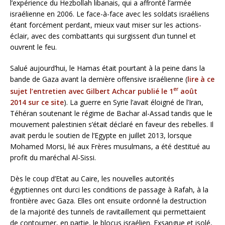
l’expérience du Hezbollah libanais, qui a affronté l’armée
israélienne en 2006. Le face-à-face avec les soldats israéliens
étant forcément perdant, mieux vaut miser sur les actions-
éclair, avec des combattants qui surgissent d’un tunnel et
ouvrent le feu.
Salué aujourd’hui, le Hamas était pourtant à la peine dans la
bande de Gaza avant la dernière offensive israélienne (
lire à ce
er
sujet l’entretien avec Gilbert Achcar publié le 1
août
2014 sur ce site
). La guerre en Syrie l’avait éloigné de l’Iran,
Téhéran soutenant le régime de Bachar al-Assad tandis que le
mouvement palestinien s’était déclaré en faveur des rebelles. Il
avait perdu le soutien de l’Egypte en juillet 2013, lorsque
Mohamed Morsi, lié aux Frères musulmans, a été destitué au
profit du maréchal Al-Sissi.
Dès le coup d’Etat au Caire, les nouvelles autorités
égyptiennes ont durci les conditions de passage à Rafah, à la
frontière avec Gaza. Elles ont ensuite ordonné la destruction
de la majorité des tunnels de ravitaillement qui permettaient
de contourner, en partie, le blocus israélien. Exsangue et isolé,