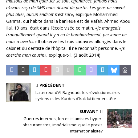
maisons de mon quartier se sont effondrées. Jamais nous
n’avons reçu de SMS nous disant de partir. Les gens ne savent
plus aller, aucun endroit n’est sûr
», explique Mohammed
Gahma, qui habite dans la banlieue est de Rafah. Ahmed Abou
Ilal, 19 ans, était dans l’école visée ce matin. «
Je mangeais
tranquillement quand il y a eu le bombardement, personne ne
nous a avertis.
» Il observe les trois cadavres allongés dans le
cabinet du dentiste de l’hôpital. Il ne reconnaît personne. «
Je
cherche mon cousin»,
explique-t-il. (3 août 2014)
PRÉCÉDENT
La terreur d’Al-Baghdadi: les révolutionnaires
syriens et les Kurdes d’Irak lui tiennent tête
SUIVANT
Guerres internes, forces islamistes hyper-
obscurantistes, impérialisme: quelle praxis
internationaliste?