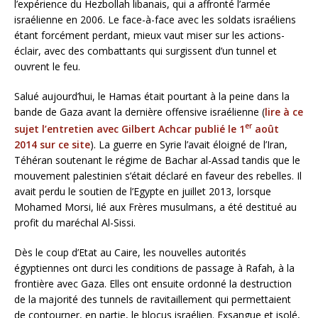
l’expérience du Hezbollah libanais, qui a affronté l’armée
israélienne en 2006. Le face-à-face avec les soldats israéliens
étant forcément perdant, mieux vaut miser sur les actions-
éclair, avec des combattants qui surgissent d’un tunnel et
ouvrent le feu.
Salué aujourd’hui, le Hamas était pourtant à la peine dans la
bande de Gaza avant la dernière offensive israélienne (
lire à ce
er
sujet l’entretien avec Gilbert Achcar publié le 1
août
2014 sur ce site
). La guerre en Syrie l’avait éloigné de l’Iran,
Téhéran soutenant le régime de Bachar al-Assad tandis que le
mouvement palestinien s’était déclaré en faveur des rebelles. Il
avait perdu le soutien de l’Egypte en juillet 2013, lorsque
Mohamed Morsi, lié aux Frères musulmans, a été destitué au
profit du maréchal Al-Sissi.
Dès le coup d’Etat au Caire, les nouvelles autorités
égyptiennes ont durci les conditions de passage à Rafah, à la
frontière avec Gaza. Elles ont ensuite ordonné la destruction
de la majorité des tunnels de ravitaillement qui permettaient
de contourner, en partie, le blocus israélien. Exsangue et isolé,