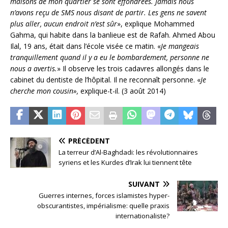
maisons de mon quartier se sont effondrées. Jamais nous
n’avons reçu de SMS nous disant de partir. Les gens ne savent
plus aller, aucun endroit n’est sûr
», explique Mohammed
Gahma, qui habite dans la banlieue est de Rafah. Ahmed Abou
Ilal, 19 ans, était dans l’école visée ce matin. «
Je mangeais
tranquillement quand il y a eu le bombardement, personne ne
nous a avertis.
» Il observe les trois cadavres allongés dans le
cabinet du dentiste de l’hôpital. Il ne reconnaît personne. «
Je
cherche mon cousin»,
explique-t-il. (3 août 2014)
PRÉCÉDENT
La terreur d’Al-Baghdadi: les révolutionnaires
syriens et les Kurdes d’Irak lui tiennent tête
SUIVANT
Guerres internes, forces islamistes hyper-
obscurantistes, impérialisme: quelle praxis
internationaliste?