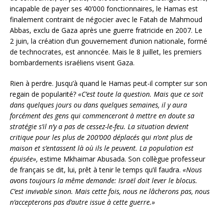
incapable de payer ses 40’000 fonctionnaires, le Hamas est
finalement contraint de négocier avec le Fatah de Mahmoud
Abbas, exclu de Gaza après une guerre fratricide en 2007. Le
2 juin, la création d’un gouvernement d’union nationale, formé
de technocrates, est annoncée. Mais le 8 juillet, les premiers
bombardements israéliens visent Gaza.
Rien à perdre. Jusqu’à quand le Hamas peut-il compter sur son
regain de popularité?
«C’est toute la question. Mais que ce soit
dans quelques jours ou dans quelques semaines, il y aura
forcément des gens qui commenceront à mettre en doute sa
stratégie s’il n’y a pas de cessez-le-feu. La situation devient
critique pour les plus de 200’000 déplacés qui n’ont plus de
maison et s’entassent là où ils le peuvent. La population est
épuisée»,
estime Mkhaimar Abusada. Son collègue professeur
de français se dit, lui, prêt à tenir le temps qu’il faudra.
«Nous
avons toujours la même demande: Israël doit lever le blocus.
C’est invivable sinon. Mais cette fois, nous ne lâcherons pas, nous
n’accepterons pas d’autre issue à cette guerre.»