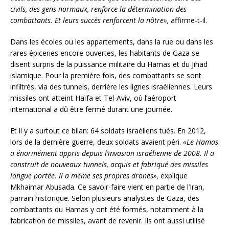
civils, des gens normaux, renforce la détermination des
combattants. Et leurs succès renforcent la nôtre»,
affirme-t-il.
Dans les écoles ou les appartements, dans la rue ou dans les
rares épiceries encore ouvertes, les habitants de Gaza se
disent surpris de la puissance militaire du Hamas et du Jihad
islamique. Pour la première fois, des combattants se sont
infiltrés, via des tunnels, derrière les lignes israéliennes. Leurs
missiles ont atteint Haïfa et Tel-Aviv, où l’aéroport
international a dû être fermé durant une journée.
Et il y a surtout ce bilan: 64 soldats israéliens tués. En 2012,
lors de la dernière guerre, deux soldats avaient péri.
«Le Hamas
a énormément appris depuis l’invasion israélienne de 2008. Il a
construit de nouveaux tunnels, acquis et fabriqué des missiles
longue portée. Il a même ses propres drones»,
explique
Mkhaimar Abusada. Ce savoir-faire vient en partie de l’Iran,
parrain historique. Selon plusieurs analystes de Gaza, des
combattants du Hamas y ont été formés, notamment à la
fabrication de missiles, avant de revenir. Ils ont aussi utilisé