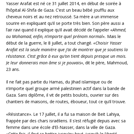
Yasser Arafat est né ce 31 juillet 2014, en début de soirée à
l’hôpital Al-Shifa de Gaza. C’est un beau bébé joufflu aux
cheveux noirs et au nez retroussé. Sa mère a un immense
sourire en expliquant qu’il se porte très bien. Son père aussi a
l’air ravi quand il explique qu’il avait décidé de l’appeler
«Ahmed,
ou Mohamad, enfin, n’importe quel prénom normal».
Mais le
début de la guerre, le 8 juillet, a tout changé.
«Choisir Yasser
Arafat est la seule manière que j’ai de montrer que je soutiens la
résistance. C’est grâce à eux qu’on tient depuis presque un mois.
Je leur donnerais mon âme si je pouvais»,
dit le père, Mahmoud,
23 ans.
Il ne fait pas partie du Hamas, du Jihad islamique ou de
n’importe quel groupe armé palestinien actif dans la bande de
Gaza. Sans diplôme, il vit de petits boulots, ouvrier sur des
chantiers de maisons, de routes, éboueur, tout ce qu’il trouve.
«Résistance». Le 17 juillet, il a fui sa maison de Beit Lahiya,
frappée par des chars israéliens. Il s’est réfugié depuis avec sa
femme dans une école d’El-Nasser, dans la ville de Gaza.
«Cette fois, il faut se battre jusqu’au bout, jusqu’à la liberté,