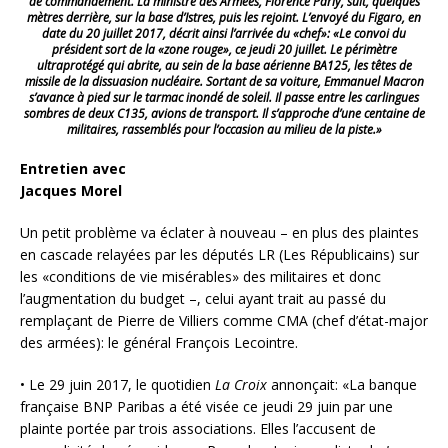
de commandement. La ministre des Armées, Florence Parly, suit, quelques
mètres derrière, sur la base d’Istres, puis les rejoint. L’envoyé du Figaro, en
date du 20 juillet 2017, décrit ainsi l’arrivée du «chef»: «Le convoi du
président sort de la «zone rouge», ce jeudi 20 juillet. Le périmètre
ultraprotégé qui abrite, au sein de la base aérienne BA125, les têtes de
missile de la dissuasion nucléaire. Sortant de sa voiture, Emmanuel Macron
s’avance à pied sur le tarmac inondé de soleil. Il passe entre les carlingues
sombres de deux C135, avions de transport. Il s’approche d’une centaine de
militaires, rassemblés pour l’occasion au milieu de la piste.»
Entretien avec
Jacques Morel
Un petit problème va éclater à nouveau – en plus des plaintes
en cascade relayées par les députés LR (Les Républicains) sur
les «conditions de vie misérables» des militaires et donc
l’augmentation du budget –, celui ayant trait au passé du
remplaçant de Pierre de Villiers comme CMA (chef d’état-major
des armées): le général François Lecointre.
• Le 29 juin 2017, le quotidien
La Croix
annonçait: «La banque
française BNP Paribas a été visée ce jeudi 29 juin par une
plainte portée par trois associations. Elles l’accusent de