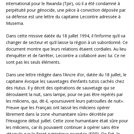
international pour le Rwanda (Tpir), où il a été condamné à
perpétuité pour génocide, une pièce à conviction déposée par
sa défense est une lettre du capitaine Lecointre adressée à
Musema.
Dans cette missive datée du 18 juillet 1994, il l’informe qu’il va
changer de secteur et qu’il laisse la région à un subordonné. Ce
document montre que leurs relations étaient cordiales. Au lieu
d’enquêter et de l’arrêter, Lecointre a collaboré avec lui. Ce ne
sont pas les seuls éléments.
Dans une lettre rédigée dans l’Ancre d’or, datée du 18 juillet, le
capitaine évoque les sauvetages d’enfants tutsis cachés chez
des Hutus. Il y décrit des opérations de sauvetage qui se
déroulaient la nuit, sans lampe, pour ne pas être repérés par
les miliciens, qui, dit-il, «poursuivent leurs patrouilles de nuit».
Preuve que les Français ont laissé les miliciens opérer
librement dans la zone «humanitaire sûre» décrétée par
l’Hexagone début juillet. Cette zone humanitaire était sûre pour
les miliciens, car ils pouvaient continuer à opérer sans être
attaqués par le Front patriotique rwandais (FPR). De fait, le