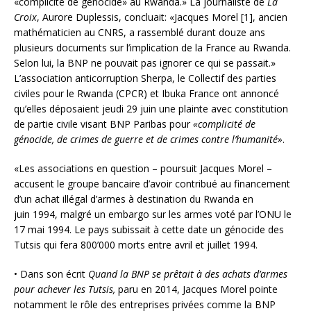
«complicité de génocide» au Rwanda.»
La journaliste de
La
Croix
, Aurore Duplessis, concluait: «Jacques Morel [1], ancien
mathématicien au CNRS, a rassemblé durant douze ans
plusieurs documents sur l’implication de la France au Rwanda.
Selon lui, la BNP ne pouvait pas ignorer ce qui se passait.»
L’association anticorruption Sherpa, le Collectif des parties
civiles pour le Rwanda (CPCR) et Ibuka France ont annoncé
qu’elles déposaient jeudi 29 juin une plainte avec constitution
de partie civile visant BNP Paribas pour
«complicité de
génocide, de crimes de guerre et de crimes contre l’humanité»
.
«Les associations en question – poursuit Jacques Morel –
accusent le groupe bancaire d’avoir contribué au financement
d’un achat illégal d’armes à destination du Rwanda en
juin 1994, malgré un embargo sur les armes voté par l’ONU le
17 mai 1994. Le pays subissait à cette date un génocide des
Tutsis qui fera 800’000 morts entre avril et juillet 1994.
• Dans son écrit
Quand la BNP se prêtait à des achats d’armes
pour achever les Tutsis,
paru en 2014, Jacques Morel pointe
notamment le rôle des entreprises privées comme la BNP