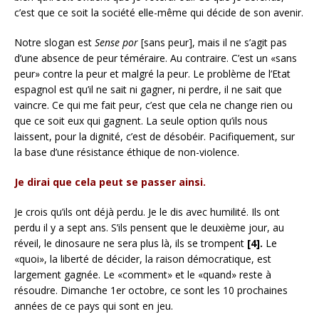
c’est que ce soit la société elle-même qui décide de son avenir.
Notre slogan est
Sense por
[sans peur], mais il ne s’agit pas
d’une absence de peur téméraire. Au contraire. C’est un «sans
peur» contre la peur et malgré la peur. Le problème de l’Etat
espagnol est qu’il ne sait ni gagner, ni perdre, il ne sait que
vaincre. Ce qui me fait peur, c’est que cela ne change rien ou
que ce soit eux qui gagnent. La seule option qu’ils nous
laissent, pour la dignité, c’est de désobéir. Pacifiquement, sur
la base d’une résistance éthique de non-violence.
Je dirai que cela peut se passer ainsi.
Je crois qu’ils ont déjà perdu. Je le dis avec humilité. Ils ont
perdu il y a sept ans. S’ils pensent que le deuxième jour, au
réveil, le dinosaure ne sera plus là, ils se trompent
[4].
Le
«quoi», la liberté de décider, la raison démocratique, est
largement gagnée. Le «comment» et le «quand» reste à
résoudre. Dimanche 1er octobre, ce sont les 10 prochaines
années de ce pays qui sont en jeu.