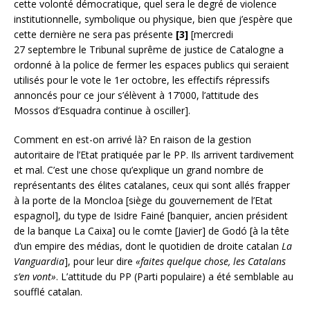
cette volonté démocratique, quel sera le degré de violence
institutionnelle, symbolique ou physique, bien que j’espère que
cette dernière ne sera pas présente
[3]
[mercredi
27 septembre le Tribunal suprême de justice de Catalogne a
ordonné à la police de fermer les espaces publics qui seraient
utilisés pour le vote le 1er octobre, les effectifs répressifs
annoncés pour ce jour s’élèvent à 17’000, l’attitude des
Mossos d’Esquadra continue à osciller].
Comment en est-on arrivé là? En raison de la gestion
autoritaire de l’Etat pratiquée par le PP. Ils arrivent tardivement
et mal. C’est une chose qu’explique un grand nombre de
représentants des élites catalanes, ceux qui sont allés frapper
à la porte de la Moncloa [siège du gouvernement de l’Etat
espagnol], du type de Isidre Fainé [banquier, ancien président
de la banque La Caixa] ou le comte [Javier] de Godó [à la tête
d’un empire des médias, dont le quotidien de droite catalan
La
Vanguardia
], pour leur dire
«faites quelque chose, les Catalans
s’en vont»
. L’attitude du PP (Parti populaire) a été semblable au
soufflé catalan.