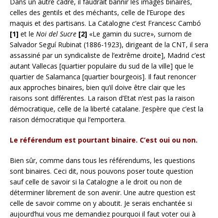
Dans un autre cadre, il faudrait bannir les images binaires,
celles des gentils et des méchants, celle de l’Europe des
maquis et des partisans. La Catalogne c’est Francesc Cambó
[1]
et le
Noi del Sucre
[2]
«Le gamin du sucre», surnom de
Salvador Seguí Rubinat (1886-1923), dirigeant de la CNT, il sera
assassiné par un syndicaliste de l’extrême droite], Madrid c’est
autant Vallecas [quartier populaire du sud de la ville] que le
quartier de Salamanca [quartier bourgeois]. Il faut renoncer
aux approches binaires, bien qu’il doive être clair que les
raisons sont différentes. La raison d’Etat n’est pas la raison
démocratique, celle de la liberté catalane. J’espère que c’est la
raison démocratique qui l’emportera.
Le référendum est pourtant binaire. C’est oui ou non.
Bien sûr, comme dans tous les référendums, les questions
sont binaires. Ceci dit, nous pouvons poser toute question
sauf celle de savoir si la Catalogne a le droit ou non de
déterminer librement de son avenir. Une autre question est
celle de savoir comme on y aboutit. Je serais enchantée si
aujourd’hui vous me demandiez pourquoi il faut voter oui à