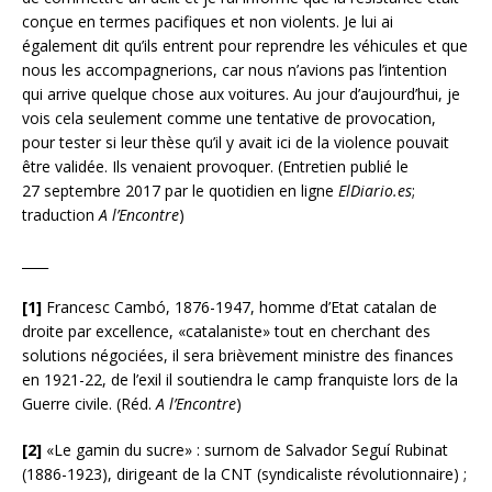
conçue en termes pacifiques et non violents. Je lui ai
également dit qu’ils entrent pour reprendre les véhicules et que
nous les accompagnerions, car nous n’avions pas l’intention
qui arrive quelque chose aux voitures. Au jour d’aujourd’hui, je
vois cela seulement comme une tentative de provocation,
pour tester si leur thèse qu’il y avait ici de la violence pouvait
être validée. Ils venaient provoquer. (Entretien publié le
27 septembre 2017 par le quotidien en ligne
ElDiario.es
;
traduction
A l’Encontre
)
____
[1]
Francesc Cambó, 1876-1947, homme d’Etat catalan de
droite par excellence, «catalaniste» tout en cherchant des
solutions négociées, il sera brièvement ministre des finances
en 1921-22, de l’exil il soutiendra le camp franquiste lors de la
Guerre civile. (Réd.
A l’Encontre
)
[2]
«Le gamin du sucre» : surnom de Salvador Seguí Rubinat
(1886-1923), dirigeant de la CNT (syndicaliste révolutionnaire) ;