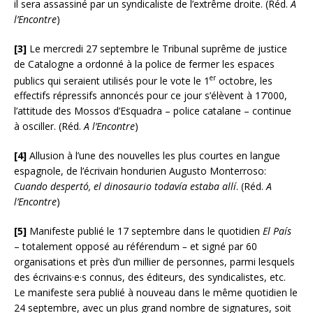
il sera assassiné par un syndicaliste de l’extrême droite. (Réd.
A
l’Encontre
)
[3]
Le mercredi 27 septembre le Tribunal suprême de justice
de Catalogne a ordonné à la police de fermer les espaces
er
publics qui seraient utilisés pour le vote le 1
octobre, les
effectifs répressifs annoncés pour ce jour s’élèvent à 17’000,
l’attitude des Mossos d’Esquadra – police catalane – continue
à osciller. (Réd.
A l’Encontre
)
[4]
Allusion à l’une des nouvelles les plus courtes en langue
espagnole, de l’écrivain hondurien Augusto Monterroso:
Cuando despertó, el dinosaurio todavía estaba allí
. (Réd.
A
l’Encontre
)
[5]
Manifeste publié le 17 septembre dans le quotidien
El País
– totalement opposé au référendum
–
et signé par 60
organisations et près d’un millier de personnes, parmi lesquels
des écrivains·e·s connus, des éditeurs, des syndicalistes, etc.
Le manifeste sera publié à nouveau dans le même quotidien le
24 septembre, avec un plus grand nombre de signatures, soit