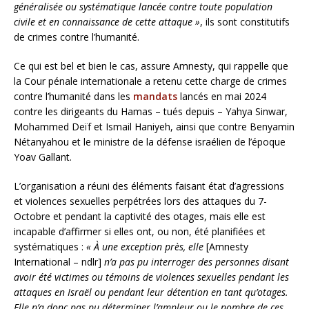
généralisée ou systématique lancée contre toute population
civile et en connaissance de cette attaque »
, ils sont constitutifs
de crimes contre l’humanité.
Ce qui est bel et bien le cas, assure Amnesty, qui rappelle que
la Cour pénale internationale a retenu cette charge de crimes
contre l’humanité dans les
mandats
lancés en mai 2024
contre les dirigeants du Hamas – tués depuis – Yahya Sinwar,
Mohammed Deïf et Ismail Haniyeh, ainsi que contre Benyamin
Nétanyahou et le ministre de la défense israélien de l’époque
Yoav Gallant.
L’organisation a réuni des éléments faisant état d’agressions
et violences sexuelles perpétrées lors des attaques du 7-
Octobre et pendant la captivité des otages, mais elle est
incapable d’affirmer si elles ont, ou non, été planifiées et
systématiques :
« À une exception près, elle
[Amnesty
International – ndlr]
n’a pas pu interroger des personnes disant
avoir été victimes ou témoins de violences sexuelles pendant les
attaques en Israël ou pendant leur détention en tant qu’otages.
Elle n’a donc pas pu déterminer l’ampleur ou le nombre de ces