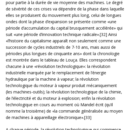
pour partie à la durée de vie moyenne des machines. Le degré
de sévérité de ces crises va dépendre de la phase dans laquelle
elles se produisent du mouvement plus long, celui de longues
ondes dont la phase d’expansion se présente comme «une
période d’accumulation du capital brusquement accélérée» qui
suit «une période d’innovation technique radicale».[32] Ainsi
«l’histoire du capitalisme apparaît non seulement comme une
succession de cycles industriels de 7-10 ans, mais aussi de
périodes plus longues de cinquante ans» dont la chronologie
est montrée dans le tableau de Louça. Elles correspondent
chacune à une «révolution technologique»: la révolution
industrielle marquée par le remplacement de l’énergie
hydraulique par la machine à vapeur; la révolution
technologique du moteur à vapeur produit mécaniquement
(les machines-outils); la révolution technologique de la chimie,
de l’électricité et du moteur à explosion; enfin la révolution
technologique en cours au moment où Mandel écrit (qu’il
nomme la troisième) de «la commande généralisée au moyen
de machines à appareillage électronique».[33]
A chaque période, la révolution technologique qui commence