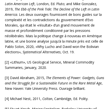
Latin American Left
, London, Ed. Pluto; and Mike Gonzalez,
2019,
The Ebb of the Pink Tide: The Decline of the Left in Latin
America
. Les deux ouvrages fournissent de bons guides sur la
complexité et les contradictions du gouvernement d’Evo
Morales, qui était le «résultat» d’un grand mouvement de
masse et profondément conditionné par les pressions
néolibérales. Mais la politique change à nouveau en Amérique
latine, et une bonne analyse jusqu’à la minute près est celle de
Pablo Solon, 2020, «Why Lucho and David won the Bolivian
elections»,
Systematical Alternatives
, Oct. 19.
[2] «Lithium», US Geological Service, Mineral Commodity
Summaries, January, 2020.
[3] David Abraham, 2015,
The Elements of Power: Gadgets, Guns
and the Struggle for a Sustainable Future in the Rare Metal Age
,
New Haven: Yale University Press. Ouvrage brilliant.
[4] Michael Nest, 2011,
Coltan
, Cambridge, Ed. Polity.
[5] Stuart Kirsch,
Mining Capitalism
, Berkeley: University of