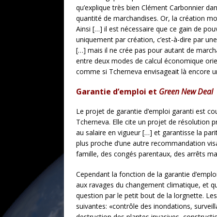
qu’explique très bien Clément Carbonnier dans
quantité de marchandises. Or, la création m
Ainsi […] il est nécessaire que ce gain de po
uniquement par création, c’est-à-dire par une 
[…] mais il ne crée pas pour autant de marcha
entre deux modes de calcul économique orientés,
comme si Tcherneva envisageait là encore un
Garantie d’emploi et
Green New Deal
Le projet de garantie d’emploi garanti est co
Tcherneva. Elle cite un projet de résolution
au salaire en vigueur […] et garantisse la par
plus proche d’une autre recommandation visan
famille, des congés parentaux, des arrêts ma
Cependant la fonction de la garantie d’emploi 
aux ravages du changement climatique, et qui
question par le petit bout de la lorgnette. Le
suivantes: «contrôle des inondations, survei
destruction des plantes invasives, constructi