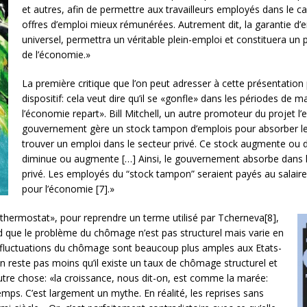
et autres, afin de permettre aux travailleurs employés dans le ca
offres d’emploi mieux rémunérées. Autrement dit, la garantie d
universel, permettra un véritable plein-emploi et constituera un
de l’économie.»
La première critique que l’on peut adresser à cette présentation 
dispositif: cela veut dire qu’il se «gonfle» dans les périodes de 
l’économie repart». Bill Mitchell, un autre promoteur du projet l’
gouvernement gère un stock tampon d’emplois pour absorber les 
trouver un emploi dans le secteur privé. Ce stock augmente ou di
diminue ou augmente […] Ainsi, le gouvernement absorbe dans l’e
privé. Les employés du “stock tampon” seraient payés au salaire 
pour l’économie [7].»
hermostat», pour reprendre un terme utilisé par Tcherneva[8],
d que le problème du chômage n’est pas structurel mais varie en
les fluctuations du chômage sont beaucoup plus amples aux Etats-
n reste pas moins qu’il existe un taux de chômage structurel et
utre chose: «la croissance, nous dit-on, est comme la marée:
mps. C’est largement un mythe. En réalité, les reprises sans