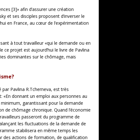
nces [3]» afin d’assurer une création
y et ses disciples proposent d’inverser le
d’hui en France, au cœur de l’expérimentation
sant à tout travailleur «qui le demande ou en
 ce projet est aujourd’hui le livre de Pavlina
ories dominantes sur le chômage, mais
lisme?
té par Pavlina R.Tcherneva, est très
rit: «En donnant un emploi aux personnes au
ire minimum, garantissant pour la demande
ation de chômage chronique. Quand l’économie
 travailleurs passeront du programme de
balançant les fluctuations de la demande de
rogramme stabilisera en même temps les
ar des actions de formation, de qualification