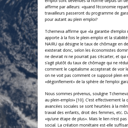
emploi sont devenues la norme depuis un demi
affirme par ailleurs: «quand l’économie repar
travailleurs passeront du programme de garan
pour autant au plein emploi?
Tcherneva affirme que «la garantie d’emploi 
apporte à la fois le plein-emploi et la stabilit
NAIRU qui désigne le taux de chômage en dess
existerait donc, selon les économistes domin
ne devrait ni ne pourrait pas s’écarter, et qui
s’agit plutôt du taux de chômage qui ne réduit
comment le capitalisme accepterait de voir le
on ne voit pas comment ce supposé plein emp
«dégonflement» de la sphère de l’emploi gara
Nous sommes prévenus, souligne Tcherneva, 
au plein-emploi» [10]. C’est effectivement la
avancées sociales se sont heurtées à la même 
travail des enfants, droit des femmes, etc. D
«qu’une étape de plus». Mais le lien n’est pas 
social. La création monétaire est-elle suffisa