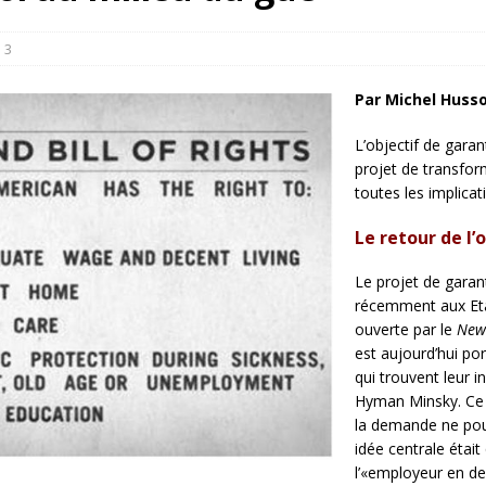
rump sur la “fraude électorale” était une blague de mauvais
NIS
3
 l’option militaire
ETATS-UNIS
Par Michel Huss
res comptent: l’urgence de la démilitarisation de la Police militaire
L’objectif de garan
projet de transfor
toutes les implicat
Le retour de l’
Le projet de garant
récemment aux Etats
ouverte par le
New
est aujourd’hui po
qui trouvent leur i
Hyman Minsky. Ce d
la demande ne pourr
idée centrale était
l’«employeur en der