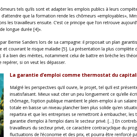
meurs tels qu’ils sont et adapter les emplois publics à leurs compéte
e d’attendre que la formation rende les chômeurs «employables», Minsk
ns les travailleurs ensuite. C’est ce principe que l’on retrouve aujour
de longue durée [4]».
 par Bernie Sanders lors de sa campagne: il proposait un plan garantis
 et couvrant le risque maladie [5]. La présentation la plus complète de
. Il a bien des mérites, notamment celui de battre en brèche les thé
e repérer, si on veut les dépasser.
La garantie d’emploi comme thermostat du capita
Malgré les perspectives qu’il ouvre, le projet, tel qu’il est présen
insatisfaisant. Mieux vaut citer un peu longuement ce qu’elle éc
chômage, l’option publique maintient le plein-emploi à un sala
totale en baisse un niveau plancher bien plus solide qu’en situ
repartira et que les entreprises se remettront à embaucher, les
garantie d’emploi à l’emploi dans le secteur privé. […] En contre
travailleurs du secteur privé, ce caractère contracyclique du p
fluctuations de l’économie et des prix, et pourra être renforcé p