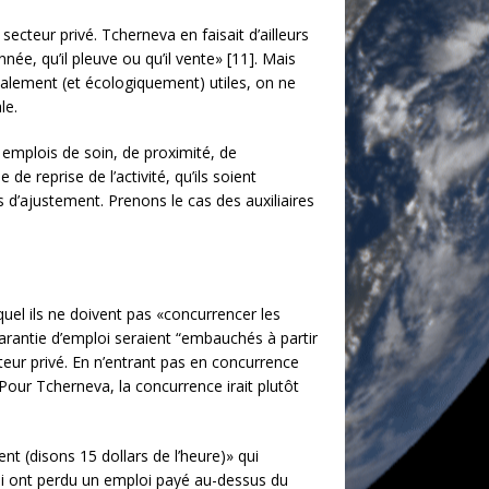
ecteur privé. Tcherneva en faisait d’ailleurs
ée, qu’il pleuve ou qu’il vente» [11]. Mais
cialement (et écologiquement) utiles, on ne
le.
s emplois de soin, de proximité, de
de reprise de l’activité, qu’ils soient
d’ajustement. Prenons le cas des auxiliaires
equel ils ne doivent pas «concurrencer les
 garantie d’emploi seraient “embauchés à partir
eur privé. En n’entrant pas en concurrence
 Pour Tcherneva, la concurrence irait plutôt
t (disons 15 dollars de l’heure)» qui
qui ont perdu un emploi payé au-dessus du