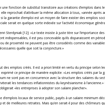
une fonction de substitut transitoire aux créations d’emplois dans le s
elle reprochait d’attribuer la même allocation à tous, «année après ann
 si la garantie d’emploi est un moyen de faire exister des emplois so
iale serait en quelque sorte indexée sur l’activité économique généra
ri Sterdyniak [12]: «Le texte insiste à juste titre sur l’importance de
ont indispensables, il est peu concevable qu’ils disparaissent en période 
 ou de proximité ne peuvent pas être considérés comme des variables 
écessaires quelle que soit la conjoncture.»
t des emplois créés. Il est a priori limité en vertu du principe selon l
avait exprimé ce principe de manière explicite: «Les emplois créés par la
mum ne sont pas en concurrence avec la structure des salaires du sect
éviterait les tendances inflationnistes du keynésianisme à l’ancienne.»
bligerait «les entreprises à adopter son salaire plancher».
 d’emplois locaux de service public, payés à un salaire minimum décen
ty
et de meilleures retraites. Mais qu’en serait-il pour des chômeurs 