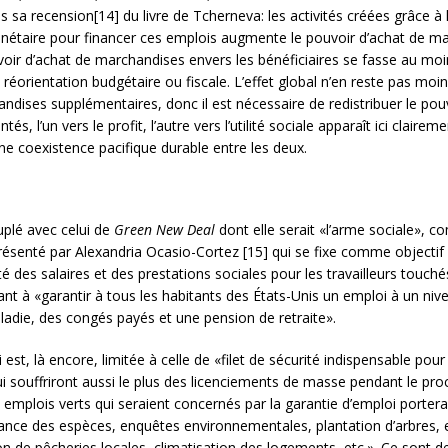
 sa recension[14] du livre de Tcherneva: les activités créées grâce à
onétaire pour financer ces emplois augmente le pouvoir d’achat de m
uvoir d’achat de marchandises envers les bénéficiaires se fasse au moi
réorientation budgétaire ou fiscale. L’effet global n’en reste pas moin
ndises supplémentaires, donc il est nécessaire de redistribuer le pou
 l’un vers le profit, l’autre vers l’utilité sociale apparaît ici clairem
e coexistence pacifique durable entre les deux.
uplé avec celui de
Green New Deal
dont elle serait «l’arme sociale», co
 présenté par Alexandria Ocasio-Cortez [15] qui se fixe comme objecti
ité des salaires et des prestations sociales pour les travailleurs touch
t à «garantir à tous les habitants des États-Unis un emploi à un nive
ladie, des congés payés et une pension de retraite».
est, là encore, limitée à celle de «filet de sécurité indispensable pou
 souffriront aussi le plus des licenciements de masse pendant le proce
s emplois verts qui seraient concernés par la garantie d’emploi portera
llance des espèces, enquêtes environnementales, plantation d’arbres, 
on de pêcheries locales, climatisation des logements, etc.». Ce sont de