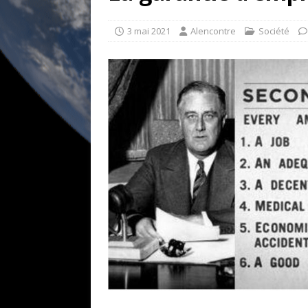
[ 17 juillet 2026 ]
«Le discours de T
goût… et une menace»
ETATS-U
3 mai 2021
Alencontre
Société
[ 17 juillet 2026 ]
Iran. Le retour de
[ 14 juin 2020 ]
Brésil. Les vies noi
* LA UNE