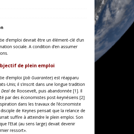
on
tie d’emploi devrait être un élément-clé d’un
mation sociale. A condition d’en assumer
ions.
objectif de plein emploi
ie d’emploi (
Job Guarantee
) est réapparu
-Unis; il s’inscrit dans une longue tradition
 Deal
de Roosevelt, puis abandonnée [1]. Il
rté par des économistes post-keynésiens [2]
nspiration dans les travaux de l’économiste
isciple de Keynes pensait que la relance de
ait suffire à atteindre le plein emploi. Son
 que l’Etat (au sens large) devait devenir
nier ressort».