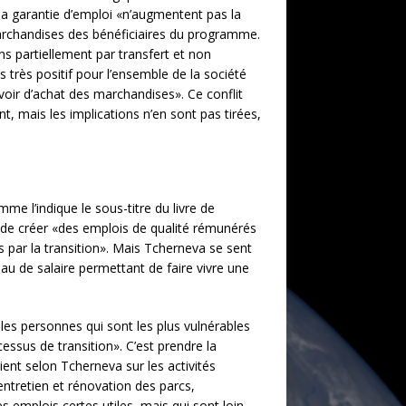
 la garantie d’emploi «n’augmentent pas la
archandises des bénéficiaires du programme.
ns partiellement par transfert et non
s très positif pour l’ensemble de la société
voir d’achat des marchandises». Ce conflit
ent, mais les implications n’en sont pas tirées,
mme l’indique le sous-titre du livre de
f de créer «des emplois de qualité rémunérés
és par la transition». Mais Tcherneva se sent
au de salaire permettant de faire vivre une
r les personnes qui sont les plus vulnérables
ssus de transition». C’est prendre la
ient selon Tcherneva sur les activités
entretien et rénovation des parcs,
s emplois certes utiles, mais qui sont loin