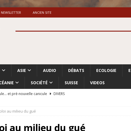
NEWSLETTER
ANCIEN SITE
S
ASIE
AUDIO
DÉBATS
ECOLOGIE
CÉANIE
SOCIÉTÉ
SUISSE
VIDEOS
ule… et pré-nouvelle canicule
DIVERS
Dossier. «Le message de Makerfield» (1)
GRANDE-BRETAGNE
ploi au milieu du gué
 «Accentuation du nettoyage ethnique en Cisjordanie et à Gaza
ISRAËL
oi au milieu du gué