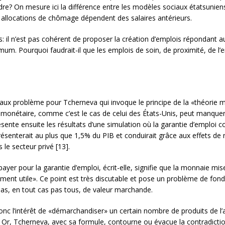
re? On mesure ici la différence entre les modèles sociaux étatsuniens
 allocations de chômage dépendent des salaires antérieurs.
: il n’est pas cohérent de proposer la création d’emplois répondant a
nimum. Pourquoi faudrait-il que les emplois de soin, de proximité, de 
aux problème pour Tcherneva qui invoque le principe de la «théorie 
monétaire, comme c’est le cas de celui des États-Unis, peut manque
résente ensuite les résultats d’une simulation où la garantie d’emploi 
senterait au plus que 1,5% du PIB et conduirait grâce aux effets de 
le secteur privé [13].
yer pour la garantie d’emploi, écrit-elle, signifie que la monnaie mis
ment utile». Ce point est très discutable et pose un problème de fond: 
 pas, en tout cas pas tous, de valeur marchande.
nc l’intérêt de «démarchandiser» un certain nombre de produits de l’a
. Or, Tcherneva, avec sa formule, contourne ou évacue la contradictio