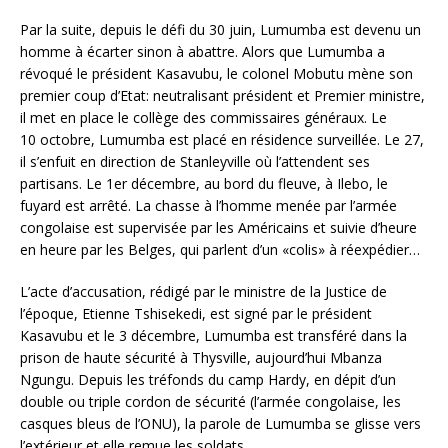
Par la suite, depuis le défi du 30 juin, Lumumba est devenu un
homme à écarter sinon à abattre. Alors que Lumumba a
révoqué le président Kasavubu, le colonel Mobutu mène son
premier coup d’Etat: neutralisant président et Premier ministre,
il met en place le collège des commissaires généraux. Le
10 octobre, Lumumba est placé en résidence surveillée. Le 27,
il s’enfuit en direction de Stanleyville où l’attendent ses
partisans. Le 1er décembre, au bord du fleuve, à Ilebo, le
fuyard est arrêté. La chasse à l’homme menée par l’armée
congolaise est supervisée par les Américains et suivie d’heure
en heure par les Belges, qui parlent d’un «colis» à réexpédier…
L’acte d’accusation, rédigé par le ministre de la Justice de
l’époque, Etienne Tshisekedi, est signé par le président
Kasavubu et le 3 décembre, Lumumba est transféré dans la
prison de haute sécurité à Thysville, aujourd’hui Mbanza
Ngungu. Depuis les tréfonds du camp Hardy, en dépit d’un
double ou triple cordon de sécurité (l’armée congolaise, les
casques bleus de l’ONU), la parole de Lumumba se glisse vers
l’extérieur et elle remue les soldats.