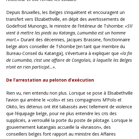
Depuis Bruxelles, les Belges s’inquiètent et encouragent un
transfert vers Elizabethville, en dépit des avertissements de
Godefroid Munongo, le ministre de l’Intérieur de Tshombe:
«S’il
vient à mettre les pieds au Katanga, Lumumba est un homme
mort.»
Durant des décennies, Jacques Brassine, fonctionnaire
belge alors conseiller de Tshombe [en tant que membre du
Bureau-Conseil du Katanga], s’évertuera à expliquer que
«la fin
de Lumumba, c’est une affaire de Congolais, à laquelle les Belges
n’ont en rien participé…».
De l’arrestation au peloton d’exécution
Rien vu, rien entendu non plus. Lorsque se pose à Elisabethville
l’avion qui amène le «colis» et ses compagnons M’Polo et
Okito, les détenus ont été tabassés avec tellement de violence
que l’équipage belge, pour ne plus entendre les cris des
suppliciés, a verrouillé la porte du poste de pilotage. Lorsque le
gouvernement katangais accueille la «livraison», des
conseillers belges font rapport au ministre des Affaires