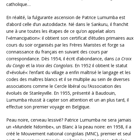
catholique…
En réalité, la fulgurante ascension de Patrice Lumumba est
d’abord celle d’un autodidacte. Né dans le Sankuru, il franchit
une à une toutes les étapes de ce qu’on appelait alors
l’«émancipation»: il obtient son certificat d’études primaires aux
cours du soir organisés par les Frères Maristes et forge sa
connaissance du français en suivant des cours par
correspondance. Dès 1954, il écrit d’abondance, dans
La Croix
du Congo
et la
Voix des Congolais
. En 1952 il obtient le statut
d’«évolué»: l’enfant du village a enfin maîtrisé le langage et les
codes des maîtres blancs et il se multiplie au sein de diverses
associations comme le Cercle libéral ou l’Association des
évolués de Stanleyville. En 1955, présenté à Baudouin,
Lumumba réussit à capter son attention et un an plus tard, il
effectue son premier voyage en Belgique.
Peau noire, cerveau lessivé? Patrice Lumumba ne sera jamais
un «Mundele Ndombe», un Blanc à la peau noire: en 1958, il a
créé le Mouvement national congolais (MNC), premier et seul