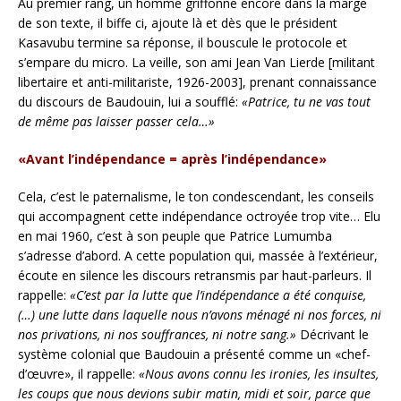
Au premier rang, un homme griffonne encore dans la marge
de son texte, il biffe ci, ajoute là et dès que le président
Kasavubu termine sa réponse, il bouscule le protocole et
s’empare du micro. La veille, son ami Jean Van Lierde [militant
libertaire et anti-militariste, 1926-2003], prenant connaissance
du discours de Baudouin, lui a soufflé:
«Patrice, tu ne vas tout
de même pas laisser passer cela…»
«Avant l’indépendance = après l’indépendance»
Cela, c’est le paternalisme, le ton condescendant, les conseils
qui accompagnent cette indépendance octroyée trop vite… Elu
en mai 1960, c’est à son peuple que Patrice Lumumba
s’adresse d’abord. A cette population qui, massée à l’extérieur,
écoute en silence les discours retransmis par haut-parleurs. Il
rappelle:
«C’est par la lutte que l’indépendance a été conquise,
(…) une lutte dans laquelle nous n’avons ménagé ni nos forces, ni
nos privations, ni nos souffrances, ni notre sang.»
Décrivant le
système colonial que Baudouin a présenté comme un «chef-
d’œuvre», il rappelle:
«Nous avons connu les ironies, les insultes,
les coups que nous devions subir matin, midi et soir, parce que