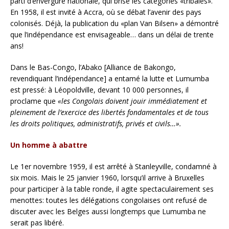
parti d’envergure nationale, qui brise les catégories «tribales».
En 1958, il est invité à Accra, où se débat l’avenir des pays
colonisés. Déjà, la publication du «plan Van Bilsen» a démontré
que l’indépendance est envisageable… dans un délai de trente
ans!
Dans le Bas-Congo, l’Abako [Alliance de Bakongo,
revendiquant l’indépendance] a entamé la lutte et Lumumba
est pressé: à Léopoldville, devant 10 000 personnes, il
proclame que
«les Congolais doivent jouir immédiatement et
pleinement de l’exercice des libertés fondamentales et de tous
les droits politiques, administratifs, privés et civils…».
Un homme à abattre
Le 1er novembre 1959, il est arrêté à Stanleyville, condamné à
six mois. Mais le 25 janvier 1960, lorsqu’il arrive à Bruxelles
pour participer à la table ronde, il agite spectaculairement ses
menottes: toutes les délégations congolaises ont refusé de
discuter avec les Belges aussi longtemps que Lumumba ne
serait pas libéré.