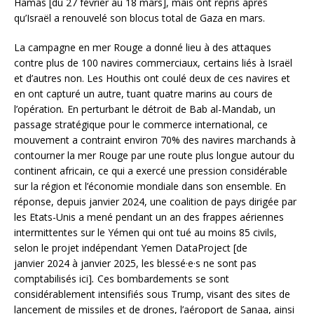
Hamas [du 27 février au 18 mars], mais ont repris après
qu’Israël a renouvelé son blocus total de Gaza en mars.
La campagne en mer Rouge a donné lieu à des attaques
contre plus de 100 navires commerciaux, certains liés à Israël
et d’autres non. Les Houthis ont coulé deux de ces navires et
en ont capturé un autre, tuant quatre marins au cours de
l’opération
.
En perturbant le détroit de Bab al-Mandab, un
passage stratégique pour le commerce international, ce
mouvement a contraint environ 70% des navires marchands à
contourner la mer Rouge par une route plus longue autour du
continent africain, ce qui a exercé une pression considérable
sur la région et l’économie mondiale dans son ensemble. En
réponse, depuis janvier 2024, une coalition de pays dirigée par
les Etats-Unis a mené pendant un an des frappes aériennes
intermittentes sur le Yémen qui ont tué au moins 85 civils,
selon le projet indépendant Yemen DataProject [de
janvier 2024 à janvier 2025, les blessé·e·s ne sont pas
comptabilisés ici]
.
Ces bombardements se sont
considérablement intensifiés sous Trump, visant des sites de
lancement de missiles et de drones, l’aéroport de Sanaa, ainsi