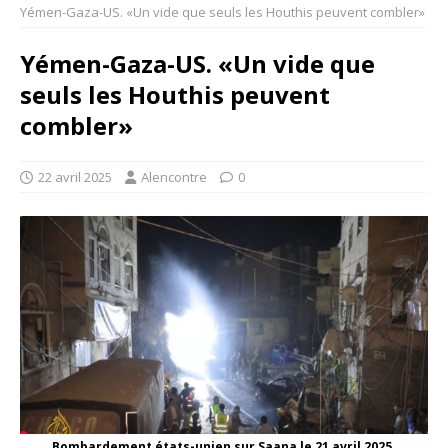
Yémen-Gaza-US. «Un vide que seuls les Houthis peuvent combler»
Yémen-Gaza-US. «Un vide que
seuls les Houthis peuvent
combler»
22 avril 2025
Alencontre
0
Bombardement états-unien sur Saana le 21 avril 2025.