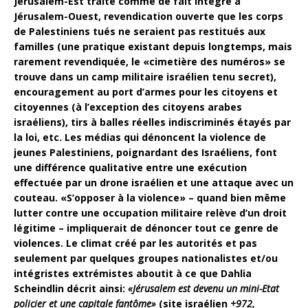
Jérusalem-Est traité comme de fait intégré à
Jérusalem-Ouest, revendication ouverte que les corps
de Palestiniens tués ne seraient pas restitués aux
familles (une pratique existant depuis longtemps, mais
rarement revendiquée, le «cimetière des numéros» se
trouve dans un camp militaire israélien tenu secret),
encouragement au port d’armes pour les citoyens et
citoyennes (à l’exception des citoyens arabes
israéliens), tirs à balles réelles indiscriminés étayés par
la loi, etc. Les médias qui dénoncent la violence de
jeunes Palestiniens, poignardant des Israéliens, font
une différence qualitative entre une exécution
effectuée par un drone israélien et une attaque avec un
couteau. «S’opposer à la violence» – quand bien même
lutter contre une occupation militaire relève d’un droit
légitime – impliquerait de dénoncer tout ce genre de
violences. Le climat créé par les autorités et pas
seulement par quelques groupes nationalistes et/ou
intégristes extrémistes aboutit à ce que Dahlia
Scheindlin décrit ainsi:
«Jérusalem est devenu un mini-Etat
policier et une capitale fantôme»
(site israélien
+972,