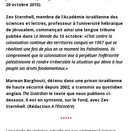
20 octobre 2015).
Zev Sternhell,
membre de l’Académie israélienne des
sciences et lettres, professeur à l’université hébraïque
de Jérusalem, commençait ainsi une longue tribune
publiée dans
Le Monde
du 13 octobre:
«C’est contre la
colonisation continue des territoires conquis en 1967 que se
révoltent une fois de plus en ce moment les Palestiniens. Ils
comprennent que la colonisation vise à perpétuer l’infériorité
palestinienne et rendre irréversible la situation qui dénie à leur
peuple ses droits fondamentaux.»
Marwan Barghouti, détenu dans une prison israélienne
de haute sécurité depuis 2002, a transmis au quotidien
anglais
The Guardian
le texte que nous publions ci-
dessous. Il est en syntonie, sur le fond, avec Zev
Sternhell. (Rédaction
A l’Encontre
)
*****
L’escalade de violence actuelle n’a pas commencé lorsque