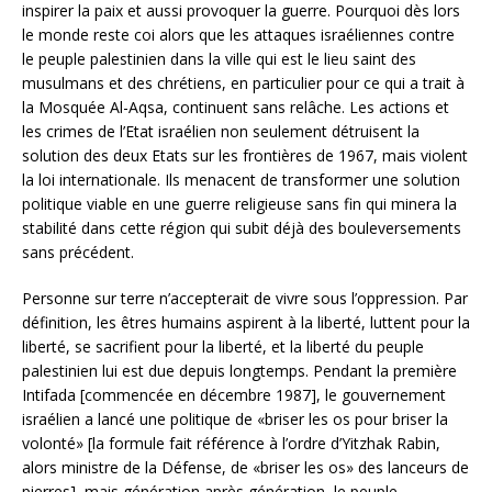
inspirer la paix et aussi provoquer la guerre. Pourquoi dès lors
le monde reste coi alors que les attaques israéliennes contre
le peuple palestinien dans la ville qui est le lieu saint des
musulmans et des chrétiens, en particulier pour ce qui a trait à
la Mosquée Al-Aqsa, continuent sans relâche. Les actions et
les crimes de l’Etat israélien non seulement détruisent la
solution des deux Etats sur les frontières de 1967, mais violent
la loi internationale. Ils menacent de transformer une solution
politique viable en une guerre religieuse sans fin qui minera la
stabilité dans cette région qui subit déjà des bouleversements
sans précédent.
Personne sur terre n’accepterait de vivre sous l’oppression. Par
définition, les êtres humains aspirent à la liberté, luttent pour la
liberté, se sacrifient pour la liberté, et la liberté du peuple
palestinien lui est due depuis longtemps. Pendant la première
Intifada [commencée en décembre 1987], le gouvernement
israélien a lancé une politique de «briser les os pour briser la
volonté» [la formule fait référence à l’ordre d’Yitzhak Rabin,
alors ministre de la Défense, de «briser les os» des lanceurs de
pierres], mais génération après génération, le peuple