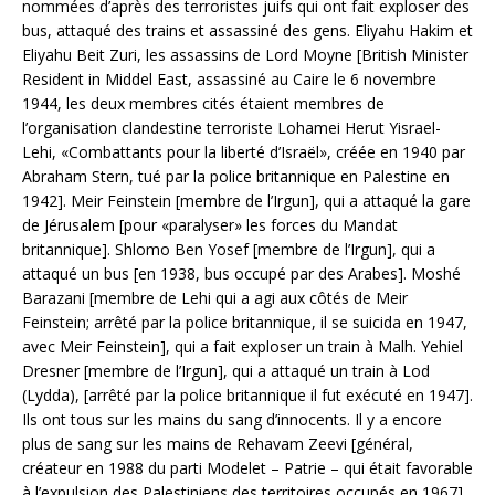
nommées d’après des terroristes juifs qui ont fait exploser des
bus, attaqué des trains et assassiné des gens. Eliyahu Hakim et
Eliyahu Beit Zuri, les assassins de Lord Moyne [British Minister
Resident in Middel East, assassiné au Caire le 6 novembre
1944, les deux membres cités étaient membres de
l’organisation clandestine terroriste Lohamei Herut Yisrael-
Lehi, «Combattants pour la liberté d’Israël», créée en 1940 par
Abraham Stern, tué par la police britannique en Palestine en
1942]. Meir Feinstein [membre de l’Irgun], qui a attaqué la gare
de Jérusalem [pour «paralyser» les forces du Mandat
britannique]. Shlomo Ben Yosef [membre de l’Irgun], qui a
attaqué un bus [en 1938, bus occupé par des Arabes]. Moshé
Barazani [membre de Lehi qui a agi aux côtés de Meir
Feinstein; arrêté par la police britannique, il se suicida en 1947,
avec Meir Feinstein], qui a fait exploser un train à Malh. Yehiel
Dresner [membre de l’Irgun], qui a attaqué un train à Lod
(Lydda), [arrêté par la police britannique il fut exécuté en 1947].
Ils ont tous sur les mains du sang d’innocents. Il y a encore
plus de sang sur les mains de Rehavam Zeevi [général,
créateur en 1988 du parti Modelet – Patrie – qui était favorable
à l’expulsion des Palestiniens des territoires occupés en 1967]