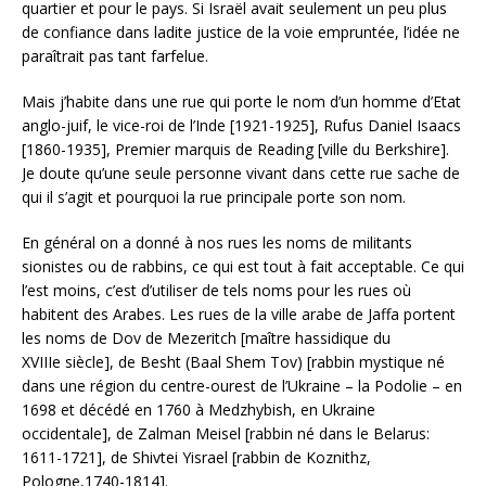
quartier et pour le pays. Si Israël avait seulement un peu plus
de confiance dans ladite justice de la voie empruntée, l’idée ne
paraîtrait pas tant farfelue.
Mais j’habite dans une rue qui porte le nom d’un homme d’Etat
anglo-juif, le vice-roi de l’Inde [1921-1925], Rufus Daniel Isaacs
[1860-1935], Premier marquis de Reading [ville du Berkshire].
Je doute qu’une seule personne vivant dans cette rue sache de
qui il s’agit et pourquoi la rue principale porte son nom.
En général on a donné à nos rues les noms de militants
sionistes ou de rabbins, ce qui est tout à fait acceptable. Ce qui
l’est moins, c’est d’utiliser de tels noms pour les rues où
habitent des Arabes. Les rues de la ville arabe de Jaffa portent
les noms de Dov de Mezeritch [maître hassidique du
XVIIIe siècle], de Besht (Baal Shem Tov) [rabbin mystique né
dans une région du centre-ourest de l’Ukraine – la Podolie – en
1698 et décédé en 1760 à Medzhybish, en Ukraine
occidentale], de Zalman Meisel [rabbin né dans le Belarus:
1611-1721], de Shivtei Yisrael [rabbin de Koznithz,
Pologne,1740-1814].