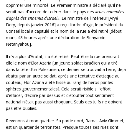
opprimer une minorité. Le Premier ministre a déclaré qu’il ne
serait pas d’accord de tolérer dans le pays des
«rues nommées
d’après des ennemis d’Israël»
. Le ministre de l’Intérieur [Aryé
Dery, depuis janvier 2016] a reçu l’ordre d’agir, le président du
Conseil local a capitulé et le nom de la rue a été retiré [début
mars, 48 heures après une déclaration de Benyamin
Netanyahou].
Il n’y a plus d’Arafat, il a été retiré. Peut-être la rue prendra-t-
elle le nom d’Elor Azaria [un jeune soldat israélien qui a tiré
dans la tête d’un Palestinien; ce dernier se trouvait à terre, déjà
abattu par un autre soldat, après une tentative d’attaque au
couteau; Elor Azaria a été hissé au rang de héros par les
sphères gouvernementales]. Cela serait risible si l’effort
d’effacer, d’écrire par-dessus et d’étouffer tout sentiment
national n’était pas aussi choquant. Seuls des Juifs ne doivent
pas être oubliés.
Revenons à mon quartier. Sa partie nord, Ramat Aviv Gimmel,
est un quartier de terroristes. Presque toutes ses rues sont