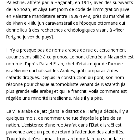
Palestine, affrété par la Haganah, en 1947, avec des survivants
de la Shoah] et Aliya Bet [nom de code de l’immigration juive
en Palestine mandataire entre 1938-1948] près du marché et
de Khan el-Hilu [un caravansérail de l’époque ottomane qui
donne lieu à des recherches archéologiques visant à «fixer
l’origine juive» du pays].
Il n’y a presque pas de noms arabes de rue et certainement
aucune sensibilité à ce propos. Le pont d’entrée à Nazareth est
nommé d’après Rafael Eitan, chef d’état-major de l’armée
israélienne qui haïssait les Arabes, qu’il comparait à des
cafards drogués. Depuis la construction du pont, son nom
résonne pour chaque automobiliste venant de Nazareth [la
plus grande ville arabe] et qui le franchit. Voilà comment est
régalée une minorité israélienne. Mais il y a pire.
La ville arabe de Jatt [dans le district de Haïfa] a décidé, il y a
quelques mois, de nommer une rue d’après le père de sa
nation. L’existence d’une rue Arafat dans l’Etat d’Israël est
parvenue avec un peu de retard à l’attention des autorités.
Toutefois, il n’est jamais trop tard pour faire un scandale et