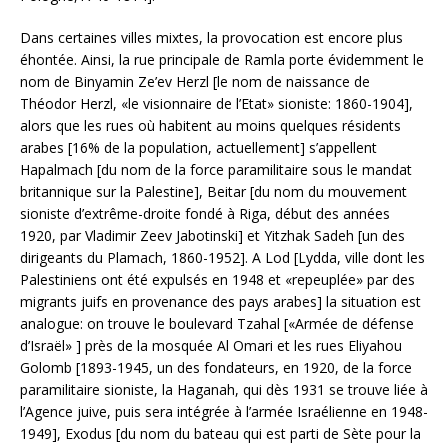
Dans certaines villes mixtes, la provocation est encore plus
éhontée. Ainsi, la rue principale de Ramla porte évidemment le
nom de Binyamin Ze’ev Herzl [le nom de naissance de
Théodor Herzl, «le visionnaire de l’Etat» sioniste: 1860-1904],
alors que les rues où habitent au moins quelques résidents
arabes [16% de la population, actuellement] s’appellent
Hapalmach [du nom de la force paramilitaire sous le mandat
britannique sur la Palestine], Beitar [du nom du mouvement
sioniste d’extrême-droite fondé à Riga, début des années
1920, par Vladimir Zeev Jabotinski] et Yitzhak Sadeh [un des
dirigeants du Plamach, 1860-1952]. A Lod [Lydda, ville dont les
Palestiniens ont été expulsés en 1948 et «repeuplée» par des
migrants juifs en provenance des pays arabes] la situation est
analogue: on trouve le boulevard Tzahal [«Armée de défense
d’Israël» ] près de la mosquée Al Omari et les rues Eliyahou
Golomb [1893-1945, un des fondateurs, en 1920, de la force
paramilitaire sioniste, la Haganah, qui dès 1931 se trouve liée à
l’Agence juive, puis sera intégrée à l’armée Israélienne en 1948-
1949], Exodus [du nom du bateau qui est parti de Sète pour la