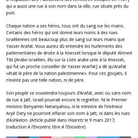
qui a aussi une rue à son nom dans la ville, rue située près du
port.
Chaque nation a ses héros, tous ont du sang sur les mains.
Certains des héros qui ont donné leurs noms à des rues
israéliennes ont beaucoup plus de sang sur leurs mains que
Yasser Arafat. Vous auriez dû entendre les hurlements des
parlementaires de droite à la Knesset lorsque le député Ahmed
Tibi [Arabe israélien, élu sur la Liste arabe unie à la Knesset,
qui fut un proche conseiller de Yasser Ararfat] a dit qu’Arafat
«était le père de la nation palestinienne». Pour ces goujats, il
n’existe pas une telle nation, ni de père.
Son peuple se souviendra toujours d’Arafat, avec ou sans nom
de rue à Jatt. Israël pourrait encore le regretter. Ni le Premier
ministre Benyamin Netanyahou, ni le ministre de l’Intérieur
Aryé Dery ne pourront effacer son nom à Jatt, ni dans les rues
d’Ashkelon. (Article publié dans
Haaretz
le 9 mars 2017;
traduction
A l’Encontre
; titre
A l’Encontre
)