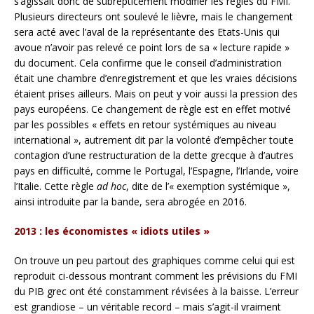
s’agissait donc de subrepticement modifier les règles du FMI.
Plusieurs directeurs ont soulevé le lièvre, mais le changement
sera acté avec l’aval de la représentante des Etats-Unis qui
avoue n’avoir pas relevé ce point lors de sa « lecture rapide »
du document. Cela confirme que le conseil d’administration
était une chambre d’enregistrement et que les vraies décisions
étaient prises ailleurs. Mais on peut y voir aussi la pression des
pays européens. Ce changement de règle est en effet motivé
par les possibles « effets en retour systémiques au niveau
international », autrement dit par la volonté d’empêcher toute
contagion d’une restructuration de la dette grecque à d’autres
pays en difficulté, comme le Portugal, l’Espagne, l’Irlande, voire
l’Italie. Cette règle
ad hoc
, dite de l’« exemption systémique »,
ainsi introduite par la bande, sera abrogée en 2016.
2013 : les économistes « idiots utiles »
On trouve un peu partout des graphiques comme celui qui est
reproduit ci-dessous montrant comment les prévisions du FMI
du PIB grec ont été constamment révisées à la baisse. L’erreur
est grandiose – un véritable record – mais s’agit-il vraiment