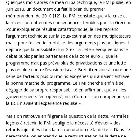
Quelques mois après ce mea culpa technique, le FMI publie, en
juin 2013, un document qui fait le bilan du premier
mémorandum de 2010 [12]. Le FMI constate que « la crise et
la récession ont eu des conséquences terribles pour la Grèce ».
Pour expliquer ce résultat catastrophique, le FMI reprend
l’argument technique sur la sous-estimation des multiplicateurs
mais, pour l’essentiel mobilise des arguments plus politiques. Il
déplore que la possibilité d’un Grexit ait été « évoquée dans le
débat public par les partenaires de la zone euro », que le
programme n’ait pas prévu plus de privatisations et une lutte
plus résolue contre l’évasion fiscale. Bref, il renvoie à toute une
série de facteurs plus ou moins exogènes qui auraient entravé
la bonne marche du programme. Le FMI cherche enfin à se
dégager de sa propre responsabilité en affirmant que « ni les
gouvernements [européens], ni la Commission européenne, ni
la BCE n’avaient l’expérience requise ».
Mais on retrouve en filigrane la question de la dette. Parmi les
leçons à retenir, le FMI souligne la nécessité d’éviter « des
retards injustifiés dans la restructuration de la dette ». Dans ce
paragraphe, on apprend que la restructuration de la dette ne