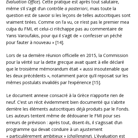
Evaluation Office
). Cette pratique est après tout salutaire,
même s’il s’agit d’un contrôle
a posteriori
, mais toute la
question est de savoir si les leçons de telles autocritiques sont
vraiment tirées. Comme on l’a vu, ce n’est pas le premier mea
culpa du FMI, et celui-ci n’échappe pas au commentaire de
Yanis Varoufakis, pour qui il s’agit de « confesser un péché
pour fauter à nouveau » [14].
Lors de sa dernière réunion officielle en 2015, la Commission
pour la vérité sur la dette grecque avait quant à elle déclaré
que le troisième mémorandum était « aussi insoutenable que
les deux précédents », notamment parce qu’il reposait sur les
mêmes postulats invalidés par l’expérience [15].
Le document annexe consacré à la Grèce n’apporte rien de
neuf. C’est un récit évidemment bien documenté qui s’abrite
derrière les éléments autocritiques déjà produits par le Fonds.
Les auteurs tentent même de dédouaner le FMI pour ses
erreurs de prévision : après tout, disent-ils, il s’agissait d’un
programme qui devait conduire à un ajustement
« particulièrement ambitieux » (
challenging
). L’évaluation est