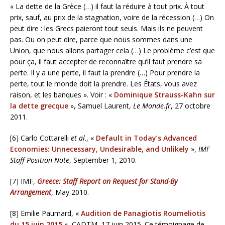
« La dette de la Grèce (…) il faut la réduire à tout prix. À tout
prix, sauf, au prix de la stagnation, voire de la récession (…) On
peut dire : les Grecs paieront tout seuls. Mais ils ne peuvent
pas. Ou on peut dire, parce que nous sommes dans une
Union, que nous allons partager cela (…) Le problème c’est que
pour ça, il faut accepter de reconnaître qu’il faut prendre sa
perte. Il y a une perte, il faut la prendre (…) Pour prendre la
perte, tout le monde doit la prendre. Les États, vous avez
raison, et les banques ». Voir : «
Dominique Strauss-Kahn sur
la dette grecque
», Samuel Laurent,
Le Monde.fr
, 27 octobre
2011.
[6] Carlo Cottarelli
et al
., «
Default in Today’s Advanced
Economies: Unnecessary, Undesirable, and Unlikely
»,
IMF
Staff Position Note
, September 1, 2010.
[7] IMF,
Greece: Staff Report on Request for Stand-By
Arrangement
, May 2010.
[8] Emilie Paumard, «
Audition de Panagiotis Roumeliotis
du 15 juin 2015
», CADTM, 17 juin 2015. Ce témoignage de