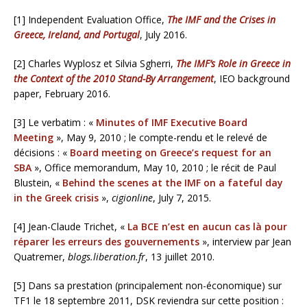
[1] Independent Evaluation Office,
The IMF and the Crises in
Greece, Ireland, and Portugal
, July 2016.
[2] Charles Wyplosz et Silvia Sgherri,
The IMF’s Role in Greece in
the Context of the 2010 Stand-By Arrangement
, IEO background
paper, February 2016.
[3] Le verbatim : «
Minutes of IMF Executive Board
Meeting
», May 9, 2010 ; le compte-rendu et le relevé de
décisions : «
Board meeting on Greece’s request for an
SBA
», Office memorandum, May 10, 2010 ; le récit de Paul
Blustein, «
Behind the scenes at the IMF on a fateful day
in the Greek crisis
»,
cigionline
, July 7, 2015.
[4] Jean-Claude Trichet, «
La BCE n’est en aucun cas là pour
réparer les erreurs des gouvernements
», interview par Jean
Quatremer,
blogs.liberation.fr
, 13 juillet 2010.
[5] Dans sa prestation (principalement non-économique) sur
TF1 le 18 septembre 2011, DSK reviendra sur cette position :