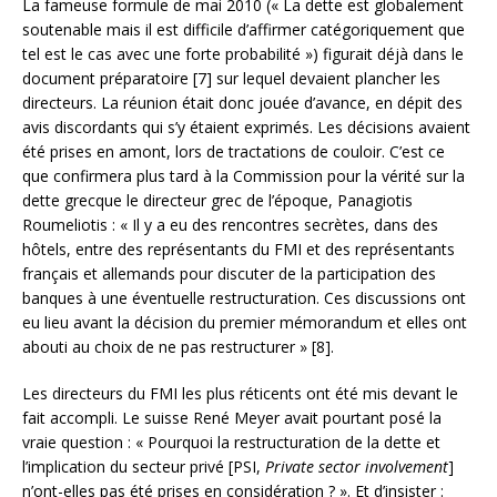
La fameuse formule de mai 2010 (« La dette est globalement
soutenable mais il est difficile d’affirmer catégoriquement que
tel est le cas avec une forte probabilité ») figurait déjà dans le
document préparatoire [7] sur lequel devaient plancher les
directeurs. La réunion était donc jouée d’avance, en dépit des
avis discordants qui s’y étaient exprimés. Les décisions avaient
été prises en amont, lors de tractations de couloir. C’est ce
que confirmera plus tard à la Commission pour la vérité sur la
dette grecque le directeur grec de l’époque, Panagiotis
Roumeliotis : « Il y a eu des rencontres secrètes, dans des
hôtels, entre des représentants du FMI et des représentants
français et allemands pour discuter de la participation des
banques à une éventuelle restructuration. Ces discussions ont
eu lieu avant la décision du premier mémorandum et elles ont
abouti au choix de ne pas restructurer » [8].
Les directeurs du FMI les plus réticents ont été mis devant le
fait accompli. Le suisse René Meyer avait pourtant posé la
vraie question : « Pourquoi la restructuration de la dette et
l’implication du secteur privé [PSI,
Private sector involvement
]
n’ont-elles pas été prises en considération ? ». Et d’insister :