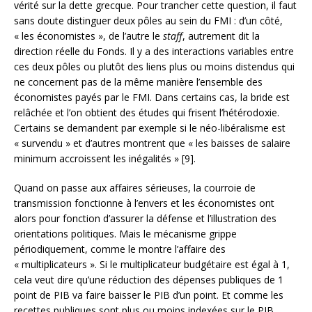
vérité sur la dette grecque. Pour trancher cette question, il faut
sans doute distinguer deux pôles au sein du FMI : d’un côté,
« les économistes », de l’autre le
staff
, autrement dit la
direction réelle du Fonds. Il y a des interactions variables entre
ces deux pôles ou plutôt des liens plus ou moins distendus qui
ne concernent pas de la même manière l’ensemble des
économistes payés par le FMI. Dans certains cas, la bride est
relâchée et l’on obtient des études qui frisent l’hétérodoxie.
Certains se demandent par exemple si le néo-libéralisme est
« survendu » et d’autres montrent que « les baisses de salaire
minimum accroissent les inégalités » [9].
Quand on passe aux affaires sérieuses, la courroie de
transmission fonctionne à l’envers et les économistes ont
alors pour fonction d’assurer la défense et l’illustration des
orientations politiques. Mais le mécanisme grippe
périodiquement, comme le montre l’affaire des
« multiplicateurs ». Si le multiplicateur budgétaire est égal à 1,
cela veut dire qu’une réduction des dépenses publiques de 1
point de PIB va faire baisser le PIB d’un point. Et comme les
recettes publiques sont plus ou moins indexées sur le PIB,