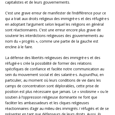
capitalistes et de leurs gouvernements.
C’est une grave erreur de manifester de l’indifférence pour ce
qui a trait aux droits religieux des immigré·e·s et des réfugié·e·s
en adoptant l’argument selon lequel les religions en général
sont réactionnaires. C’est une erreur encore plus grave de
soutenir les interdictions religieuses des gouvernements au
nom du « progrès », comme une partie de la gauche est
encline à le faire.
La défense des libertés religieuses des immigré·e·s et des
réfugié·e·s crée la possibilité de former des relations
spécifiques de confiance et facilite notre communication au
sein du mouvement social et des salarié·e·s. Aujourd’hui, en
particulier, au moment où leurs conditions de vie dans les
camps de concentration sont déplorables, cette prise de
position est plus nécessaire que jamais. Le « snobisme » ou le
soutien à l’oppression religieuse dominante ne font que
faciliter les ambassadeurs et les cliques religieuses
réactionnaires d’agir au milieu des immigrés / réfugiés et de se
présenter en tant que défenseurs de leurs droits. Aussi, ils