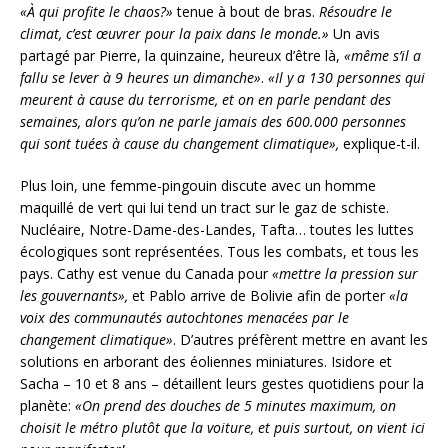
«À qui profite le chaos?»
tenue à bout de bras.
Résoudre le
climat, c’est œuvrer pour la paix dans le monde.»
Un avis
partagé par Pierre, la quinzaine, heureux d’être là,
«même s’il a
fallu se lever à 9 heures un dimanche»
.
«Il y a 130 personnes qui
meurent à cause du terrorisme, et on en parle pendant des
semaines, alors qu’on ne parle jamais des 600.000 personnes
qui sont tuées à cause du changement climatique»,
explique-t-il.
Plus loin, une femme-pingouin discute avec un homme
maquillé de vert qui lui tend un tract sur le gaz de schiste.
Nucléaire, Notre-Dame-des-Landes, Tafta… toutes les luttes
écologiques sont représentées. Tous les combats, et tous les
pays. Cathy est venue du Canada pour
«mettre la pression sur
les gouvernants»,
et Pablo arrive de Bolivie afin de porter
«la
voix des communautés autochtones menacées par le
changement climatique»
. D’autres préfèrent mettre en avant les
solutions en arborant des éoliennes miniatures. Isidore et
Sacha – 10 et 8 ans – détaillent leurs gestes quotidiens pour la
planète:
«On prend des douches de 5 minutes maximum, on
choisit le métro plutôt que la voiture, et puis surtout, on vient ici