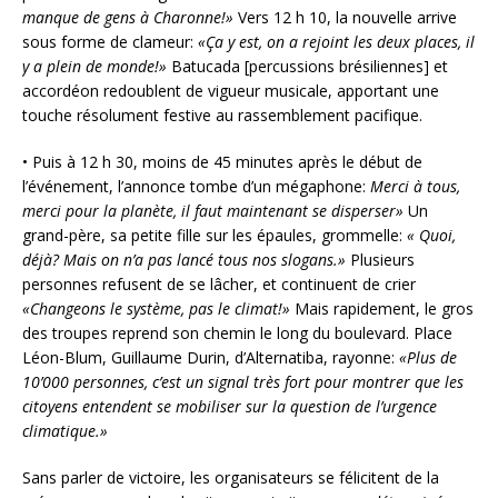
manque de gens à Charonne!»
Vers 12 h 10, la nouvelle arrive
sous forme de clameur:
«Ça y est, on a rejoint les deux places, il
y a plein de monde!»
Batucada [percussions brésiliennes] et
accordéon redoublent de vigueur musicale, apportant une
touche résolument festive au rassemblement pacifique.
• Puis à 12 h 30, moins de 45 minutes après le début de
l’événement, l’annonce tombe d’un mégaphone:
Merci à tous,
merci pour la planète, il faut maintenant se disperser
»
Un
grand-père, sa petite fille sur les épaules, grommelle:
«
Quoi,
déjà? Mais on n’a pas lancé tous nos slogans.»
Plusieurs
personnes refusent de se lâcher, et continuent de crier
«Changeons le système, pas le climat!»
Mais rapidement, le gros
des troupes reprend son chemin le long du boulevard. Place
Léon-Blum, Guillaume Durin, d’Alternatiba, rayonne:
«Plus de
10’000 personnes, c’est un signal très fort pour montrer que les
citoyens entendent se mobiliser sur la question de l’urgence
climatique.»
Sans parler de victoire, les organisateurs se félicitent de la