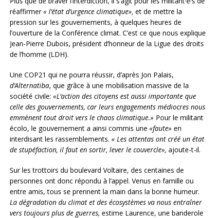
Plus que de braver l’interdiction, il s’agit pour les militant·e·s de
réaffirmer
«
l’état d’urgence climatique»,
et de mettre la
pression sur les gouvernements, à quelques heures de
l’ouverture de la Conférence climat. C’est ce que nous explique
Jean-Pierre Dubois, président d’honneur de la Ligue des droits
de l’homme (LDH).
Une COP21 qui ne pourra réussir, d’après Jon Palais,
d’Alternatiba
, que grâce à une mobilisation massive de la
société civile:
«L’action des citoyens est aussi importante que
celle des gouvernements, car leurs engagements médiocres nous
emmènent tout droit vers le chaos climatique.»
Pour le militant
écolo, le gouvernement a ainsi commis une
«faute»
en
interdisant les rassemblements.
«
Les attentas ont créé un état
de stupéfaction, il faut en sortir, lever le couvercle»,
ajoute-t-il.
Sur les trottoirs du boulevard Voltaire, des centaines de
personnes ont donc répondu à l’appel. Venus en famille ou
entre amis, tous se prennent la main dans la bonne humeur.
La dégradation du climat et des écosystèmes va nous entraîner
vers toujours plus de guerres,
estime Laurence, une banderole