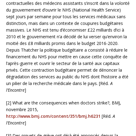
contractuelles des médecins assistants s’inscrit dans la volonté
du gouvernement d’ouvrir le NHS (National Health Service)
sept jours par semaine pour tous les services médicaux sans
distinction, mais dans un contexte de coupures budgétaires
massives. Le NHS est tenu d’économiser £22 milliards d’ici à
2010 et le gouvernement n’a décidé de lui verser qu’environ la
moitié des £8 milliards promis dans le budget 2016-2020.
Depuis Thatcher la politique budgétaire a consisté à réduire le
financement du NHS pour mettre en cause cette conquête de
l’après-guerre et ouvrir le secteur de la santé aux capitaux
privés. Cette contraction budgétaire permet de dénoncer la
dégradation des services au public du NHS dont l’histoire a été
un pilier de la recherche médicale dans le pays. [Réd
. A
l’Encontre
]
[2] What are the consequences when doctors strike?, BMJ,
novembre 2015,
http://www.bmj.com/content/351/bmj.h6231
[Réd.
A
l’Encontre
]
[3] Des piquets de grève ont déjà été annoncés depuis la