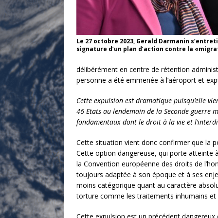
Le 27 octobre 2023, Gerald Darmanin s’entret
signature d’un plan d’action contre la «migra
délibérément en centre de rétention administr
personne a été emmenée à l’aéroport et expul
Cette expulsion est dramatique puisqu’elle vi
46 Etats au lendemain de la Seconde guerre mon
fondamentaux dont le droit à la vie et l’interdi
Cette situation vient donc confirmer que la po
Cette option dangereuse, qui porte atteinte à
la Convention européenne des droits de l’hom
toujours adaptée à son époque et à ses enjeu
moins catégorique quant au caractère absolu d
torture comme les traitements inhumains et
Cette expulsion est un précédent dangereux ca