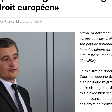
rump sur la “fraude électorale” était une blague de mauvais
e droit européen»
NIS
 l’option militaire
ETATS-UNIS
pe
,
France
,
Migrations
0
res comptent: l’urgence de la démilitarisation de la Police militaire
Mardi 14 novembre 2
européenne des droi
son pays de national
humains dénoncent ce
manifeste de la Con
(ConvEDH).
Le ministre de l’Int
Cour européenne de
à sa politique mig
entre étrangers et 
mis à exécution ses
connaissance de ca
des droits de l’homm