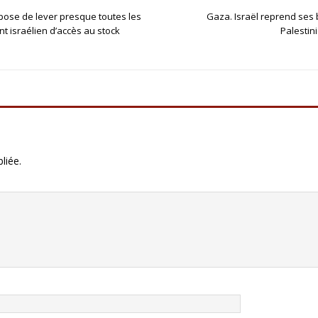
opose de lever presque toutes les
Gaza. Israël reprend se
t israélien d’accès au stock
Palesti
liée.