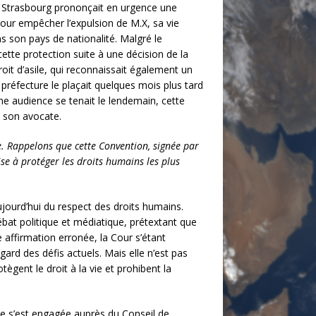
 Strasbourg prononçait en urgence une
our empêcher l’expulsion de M.X, sa vie
s son pays de nationalité. Malgré le
ette protection suite à une décision de la
oit d’asile, qui reconnaissait également un
a préfecture le plaçait quelques mois plus tard
ne audience se tenait le lendemain, cette
e son avocate.
e. Rappelons que cette Convention, signée par
se à protéger les droits humains les plus
aujourd’hui du respect des droits humains.
ébat politique et médiatique, prétextant que
affirmation erronée, la Cour s’étant
rd des défis actuels. Mais elle n’est pas
gent le droit à la vie et prohibent la
nce s’est engagée auprès du Conseil de