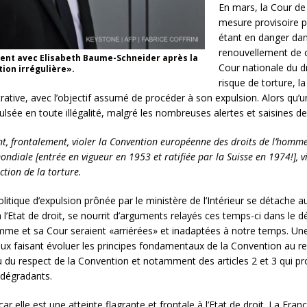
En mars, la Cour de
mesure provisoire p
étant en danger dan
renouvellement de c
ient avec Elisabeth Baume-Schneider après la
Cour nationale du dr
tion irrégulière».
risque de torture, l
ative, avec l’objectif assumé de procéder à son expulsion. Alors qu’u
sée en toute illégalité, malgré les nombreuses alertes et saisines d
ent, frontalement, violer la Convention européenne des droits de l’homm
diale [entrée en vigueur en 1953 et ratifiée par la Suisse en 1974!], vi
ction de la torture.
litique d’expulsion prônée par le ministère de l’Intérieur se détache 
 l’Etat de droit, se nourrit d’arguments relayés ces temps-ci dans le d
me et sa Cour seraient «arriérées» et inadaptées à notre temps. Une 
x faisant évoluer les principes fondamentaux de la Convention au rega
u respect de la Convention et notamment des articles 2 et 3 qui protè
 dégradants.
r elle est une atteinte flagrante et frontale à l’Etat de droit. La Fra