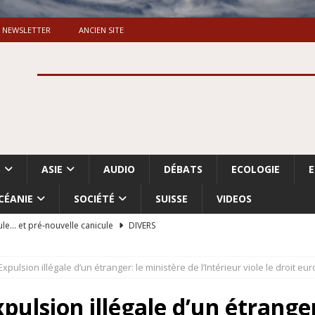
NEWSLETTER
ANCIEN SITE
S
ASIE
AUDIO
DÉBATS
ECOLOGIE
CÉANIE
SOCIÉTÉ
SUISSE
VIDEOS
ule… et pré-nouvelle canicule
DIVERS
Dossier. «Le message de Makerfield» (1)
GRANDE-BRETAGNE
pulsion illégale d’un étranger: le ministère de l’Intérieur viole le droit e
 «Accentuation du nettoyage ethnique en Cisjordanie et à Gaza
ISRAËL
ulsion illégale d’un étranger