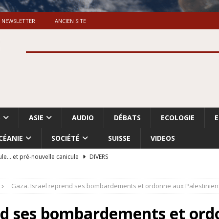
NEWSLETTER
ANCIEN SITE
S
ASIE
AUDIO
DÉBATS
ECOLOGIE
CÉANIE
SOCIÉTÉ
SUISSE
VIDEOS
ule… et pré-nouvelle canicule
DIVERS
Dossier. «Le message de Makerfield» (1)
GRANDE-BRETAGNE
Gaza. Israël reprend ses bombardements et ordonne aux Palestini
 «Accentuation du nettoyage ethnique en Cisjordanie et à Gaza
ISRAËL
end ses bombardements et or