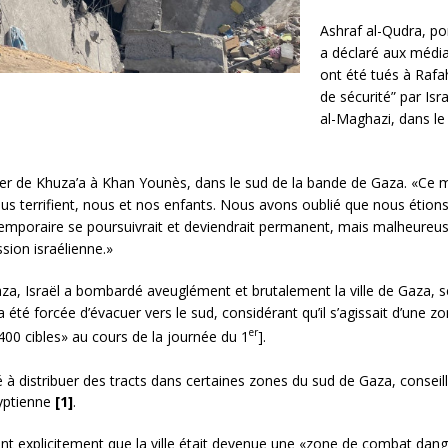
Ashraf al-Qudra, po
a déclaré aux média
ont été tués à Raf
de sécurité” par Isr
al-Maghazi, dans le
er de Khuza’a à Khan Younès, dans le sud de la bande de Gaza. «Ce 
s terrifient, nous et nos enfants. Nous avons oublié que nous étions 
u temporaire se poursuivrait et deviendrait permanent, mais malhe
ssion israélienne.»
a, Israël a bombardé aveuglément et brutalement la ville de Gaza, sép
 forcée d’évacuer vers le sud, considérant qu’il s’agissait d’une zone
er
400 cibles» au cours de la journée du 1
].
distribuer des tracts dans certaines zones du sud de Gaza, conseillan
gyptienne
[1]
.
ient explicitement que la ville était devenue une «zone de combat da