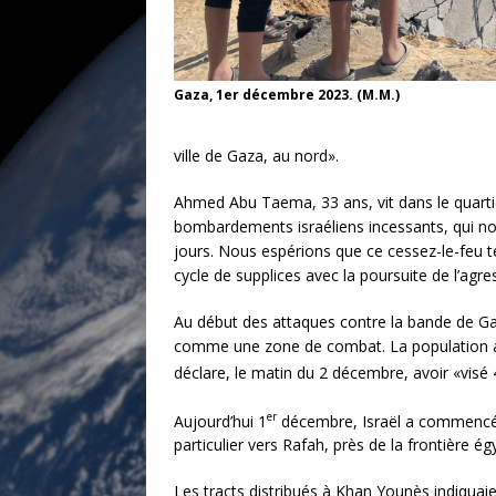
Gaza, 1er décembre 2023. (M.M.)
ville de Gaza, au nord».
Ahmed Abu Taema, 33 ans, vit dans le quarti
bombardements israéliens incessants, qui nou
jours. Nous espérions que ce cessez-le-fe
cycle de supplices avec la poursuite de l’agre
Au début des attaques contre la bande de Gaz
comme une zone de combat. La population a été
déclare, le matin du 2 décembre, avoir «visé 
er
Aujourd’hui 1
décembre, Israël a commencé à 
particulier vers Rafah, près de la frontière é
Les tracts distribués à Khan Younès indiqua