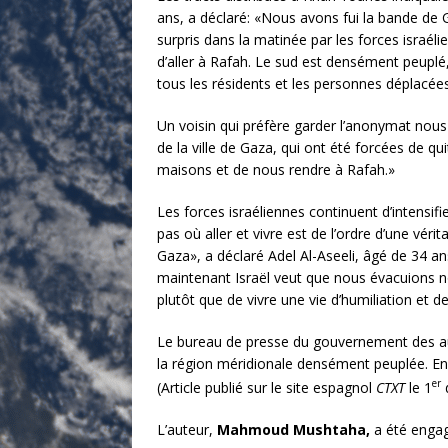
ans, a déclaré: «Nous avons fui la bande de G
surpris dans la matinée par les forces israél
d’aller à Rafah. Le sud est densément peuplé
tous les résidents et les personnes déplacée
Un voisin qui préfère garder l’anonymat nou
de la ville de Gaza, qui ont été forcées de q
maisons et de nous rendre à Rafah.»
Les forces israéliennes continuent d’intensif
pas où aller et vivre est de l’ordre d’une vé
Gaza», a déclaré Adel Al-Aseeli, âgé de 34 a
maintenant Israël veut que nous évacuions 
plutôt que de vivre une vie d’humiliation et
Le bureau de presse du gouvernement des au
la région méridionale densément peuplée. En
er
(Article publié sur le site espagnol
CTXT
le 1
d
L’auteur,
Mahmoud Mushtaha,
a été engagé