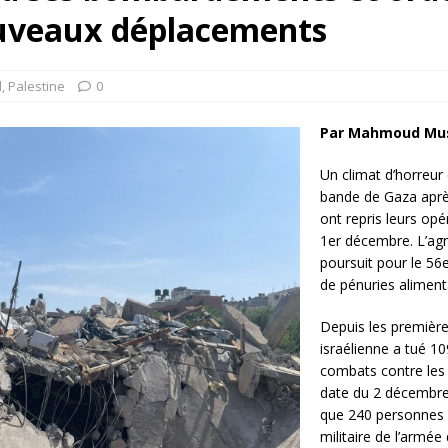
rump sur la “fraude électorale” était une blague de mauvais
ouveaux déplacements
NIS
 l’option militaire
ETATS-UNIS
l
,
Palestine
0
res comptent: l’urgence de la démilitarisation de la Police militaire
Par Mahmoud Mus
Un climat d’horreur
bande de Gaza après
ont repris leurs opé
1er décembre. L’agr
poursuit pour le 56
de pénuries aliment
Depuis les premièr
israélienne a tué 10
combats contre les 
date du 2 décembre
que 240 personnes s
militaire de l’armée