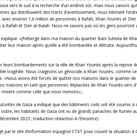
aza vers le sud à la recherche d’un endroit sûr, mais nous savons qu’i
iennes qui distribuaient des tracts d’avertissement, nous intimant l’or
, avec environ 1,6 million de personnes à Rafah, Khan Younès et Deir 
s à Rafah et Deir al-Balah. Nous ne savons pas où les gens pourront a
s explique: «J’héberge dans ma maison du quartier Bani Suheila de Kh
uitter leur maison après qu’elle a été bombardée et détruite. Aujourd’
ier leurs bombardements sur la ville de Khan Younès après la reprise 
ritable tragédie. Nous craignons un génocide à Khan Younès, comme cel
ns. «Nous avons été forcés de quitter nos maisons dans le quartier de
nos maisons en tant que personnes déplacées de Khan Younès vers d’a
 de misère comme celle que nous menons».,
torités de Gaza a indiqué que des bâtiments civils ont été soumis à
 outre, les habitants de Gaza ont vu de grands panaches de fumée au-
écembre 2023 ; traduction rédaction
A l’Encontre
)
 par le site d’information espagnol CTXT pour couvrir la situation à 