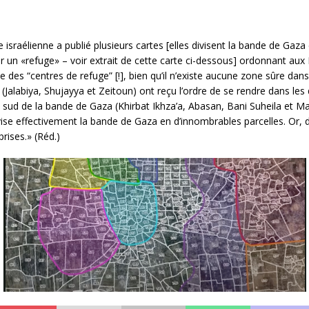
 israélienne a publié plusieurs cartes [elles divisent la bande de Gaz
er un «refuge» – voir extrait de cette carte ci-dessous] ordonnant aux 
le des “centres de refuge” [!], bien qu’il n’existe aucune zone sûre da
Jalabiya, Shujayya et Zeitoun) ont reçu l’ordre de se rendre dans les q
 sud de la bande de Gaza (Khirbat Ikhza’a, Abasan, Bani Suheila et Ma’
divise effectivement la bande de Gaza en d’innombrables parcelles. Or,
rises.» (Réd.)