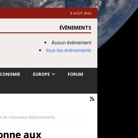
8 AOÛT 2026
ÉVÈNEMENTS
Aucun évènement
tous les évènements
ECONOMIE
EUROPE
FORUM
ens de nouveaux déplacements
donne aux