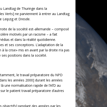
 au Landtag de Thuringe dans la
 [les Verts] ne parviennent à entrer au Landtag
e Leipzig et Dresde.
droite de la société est-allemande – composé
olère motivés par un racisme – a fait
médias et dans la réalité quotidienne.
es et ses conceptions. L’adaptation de la
 la crise» mis en avant par la droite n’a pas
e ses positions dans la société.
otamment, le travail préparatoire du NPD
dans les années 2000] durant les années
 là une normalisation rapide de l’AfD au
ur le patient travail préparatoire d’autres
ses objectifs] pendant des années par les