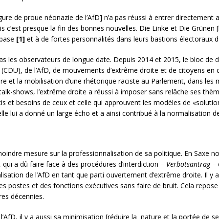
gure de proue néonazie de l’AfD] n’a pas réussi à entrer directement
Mais c’est presque la fin des bonnes nouvelles. Die Linke et Die Grünen
 base
[1]
et à de fortes personnalités dans leurs bastions électoraux d
as les observateurs de longue date. Depuis 2014 et 2015, le bloc de 
 (CDU), de l’AfD, de mouvements d’extrême droite et de citoyens en c
ire et la mobilisation d’une rhétorique raciste au Parlement, dans les 
talk-shows, l’extrême droite a réussi à imposer sans relâche ses thèm
et besoins de ceux et celle qui approuvent les modèles de «solution à
 elle lui a donné un large écho et a ainsi contribué à la normalisation d
oindre mesure sur la professionnalisation de sa politique. En Saxe n
qui a dû faire face à des procédures d’interdiction –
Verbotsantrag
– 
sation de l’AfD en tant que parti ouvertement d’extrême droite. Il y a
 postes et des fonctions exécutives sans faire de bruit. Cela repose s
res décennies.
’AfD, il y a aussi sa minimisation [réduire la nature et la portée de 