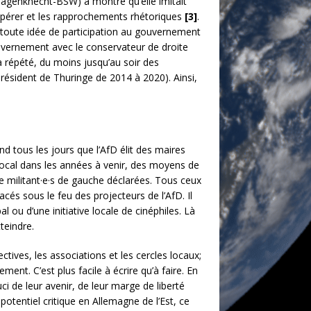
 Wagenknecht-BSW) a montré qu’elle imitait
coopérer et les rapprochements rhétoriques
[3]
.
ait toute idée de participation au gouvernement
uvernement avec le conservateur de droite
 répété, du moins jusqu’au soir des
résident de Thuringe de 2014 à 2020). Ainsi,
d tous les jours que l’AfD élit des maires
local dans les années à venir, des moyens de
de militant·e·s de gauche déclarées. Tous ceux
acés sous le feu des projecteurs de l’AfD. Il
 ou d’une initiative locale de cinéphiles. Là
tteindre.
ctives, les associations et les cercles locaux;
ent. C’est plus facile à écrire qu’à faire. En
i de leur avenir, de leur marge de liberté
 potentiel critique en Allemagne de l’Est, ce