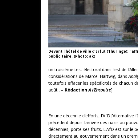
Devant l’hôtel de ville d’Erfut (Thuringe): l’a
publicitaire. (Photo: ak)
un troisième test électoral dans l’est de l’Al
considérations de Marcel Hartwig, dans
Anal
toutefois effacer les spécificités de chacun d
août . –
Rédaction
A l’Encontre
]
En une décennie d’efforts, l’AfD [Alternative
précédent depuis l’arrivée des nazis au pouv
décennies, porte ses fruits. L’AfD est sur l
directement au gouvernement dans un premi