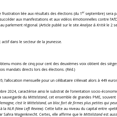
er
frustration liée aux résultats des élections (du 1
septembre) sera pa
uccéder aux manifestations et aux vidéos émotionnelles contre l’AfD. C
 parlement régional. (Article publié sur le site
Analyse & Kritik
le 2 s
est actif dans le secteur de la jeunesse.
t obtenu moins de cinq pour cent des deuxièmes voix obtient des sièg
ois mandats directs lors des élections. (Réd.)
5; l’allocation mensuelle pour un célibataire s’élevait alors à 449 euro
bre 2024, caractérise ainsi le substrat de l’orientation socio-économi
la sauvegarde du
Mittelstand
, cet ensemble de grandes PME, souvent l
emagne, c’est le Mittelstand, un bloc fort de firmes plus petites qui pe
 à la
NLR (New Left Review)
. Cette lutte au niveau du capital entre «peti
ar Sahra Wagenknecht. Certes, elle affirme que le
Mittelstand
est aussi