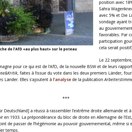
position avec 18%
Sahra Wagenknech
avec 5% et Die L
sondage ayant trai
au gouvernement
favorables. Par c
participation go
cela serait posit
ffiche de l’AfD «au plus haut» sur le poteau
Le 22 septembre,
lemagne pour ce qui est de l’AfD, de la nouvelle BSW et de leurs rappo
yse&Kritik
, faites à l’issue du vote dans les deux premiers Länder, four
es Länder. Elles s’ajoutent à
l’analyse
de la publication
Arbeiterstimm
***
 für Deutschland] a réussi à rassembler l’extrême droite allemande et 
oir en 1933. La prépondérance du bloc de droite en Allemagne de l’Est,
e point de passer de l’hégémonie au pouvoir gouvernemental, même si 
er temps.