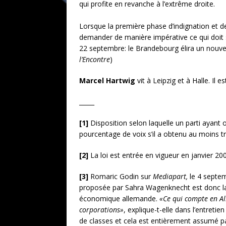
qui profite en revanche à l’extrême droite.
Lorsque la première phase d’indignation et de 
demander de manière impérative ce qui doit s
22 septembre: le Brandebourg élira un nouveau
l’Encontre
)
Marcel Hartwig
vit à Leipzig et à Halle. Il 
_____
[1]
Disposition selon laquelle un parti ayan
pourcentage de voix s’il a obtenu au moins tr
[2]
La loi est entrée en vigueur en janvier 200
[3]
Romaric Godin sur
Mediapart,
le 4 septem
proposée par Sahra Wagenknecht est donc 
économique allemande.
«Ce qui compte en All
corporations»
, explique-t-elle dans l’entretien
de classes et cela est entièrement assumé p