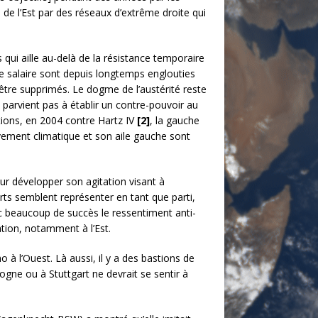
 de l’Est par des réseaux d’extrême droite qui
 qui aille au-delà de la résistance temporaire
de salaire sont depuis longtemps englouties
d’être supprimés. Le dogme de l’austérité reste
e parvient pas à établir un contre-pouvoir au
ations, en 2004 contre Hartz IV
[2]
, la gauche
uvement climatique et son aile gauche sont
our développer son agitation visant à
rts semblent représenter en tant que parti,
avec beaucoup de succès le ressentiment anti-
ation, notamment à l’Est.
o à l’Ouest. Là aussi, il y a des bastions de
logne ou à Stuttgart ne devrait se sentir à