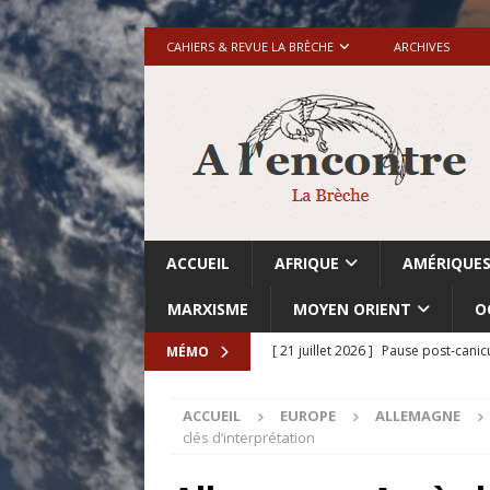
CAHIERS & REVUE LA BRÈCHE
ARCHIVES
ACCUEIL
AFRIQUE
AMÉRIQUE
MARXISME
MOYEN ORIENT
O
[ 21 juillet 2026 ]
Pause post-canic
MÉMO
[ 20 juillet 2026 ]
Grande-Bretagne-
ACCUEIL
EUROPE
ALLEMAGNE
[ 18 juillet 2026 ]
Israël-Palestine.
clés d’interprétation
avant les élections du 27 octobre»