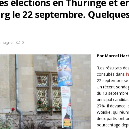
es élections en Thuringe et 
rump sur la “fraude électorale” était une blague de mauvais
rg le 22 septembre. Quelques
NIS
 l’option militaire
ETATS-UNIS
res comptent: l’urgence de la démilitarisation de la Police militaire
lemagne
0
Par Marcel Har
[Les résultats de
consultés dans
l
22 septembre se 
Un récent sondag
du 13 septembre, 
principal candida
27%. Il devance l
Woidke, qui réuni
deux partis ont a
pourcentage depui