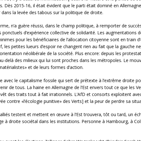
s. Dès 2015-16, il était évident que le parti était dominé en Allemagne
er dans la levée des tabous sur la politique de droite.
erme, n’a guère réussi, dans le champ politique, à remporter de succès
s ponctuels d’expérience collective de solidarité. Les augmentations 
minimes pour les bénéficiaires de l’allocation citoyenne sont en train 
f, les petites lueurs d’espoir ne changent rien au fait que la gauche n
’orientation néolibérale de la société. Plus encore: depuis les protest
s au-delà des milieux qui lui sont proches dans les métropoles. Le mo
atérialistes» et de leurs formes d’action.
e avec le capitalisme fossile qui sert de prétexte à l’extrême droite p
enir de tous. La haine en Allemagne de l’Est envers tout ce que les Ve
revêt des traits tout à fait irrationnels. L’AfD et consorts exploitent 
vée contre «l’écologie punitive» des Verts] et la peur de perdre sa situ
alliés testent et mettent en œuvre à l’Est trouvera, tôt ou tard, un éch
rage à droite sociétal dans les institutions. Personne à Hambourg, à Co