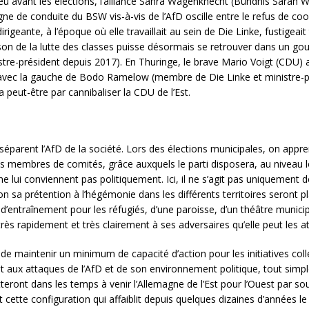
 peu avant les élections, l’alliance Sahra Wagenknecht (Bündnis Sarah
ligne de conduite du BSW vis-à-vis de l’AfD oscille entre le refus de 
 dirigeante, à l’époque où elle travaillait au sein de Die Linke, fustige
n de la lutte des classes puisse désormais se retrouver dans un go
re-président depuis 2017). En Thuringe, le brave Mario Voigt (CDU) a
on avec la gauche de Bodo Ramelow (membre de Die Linke et ministre-p
a peut-être par cannibaliser la CDU de l’Est.
parent l’AfD de la société. Lors des élections municipales, on appren
s membres de comités, grâce auxquels le parti disposera, au niveau 
ne lui conviennent pas politiquement. Ici, il ne s’agit pas uniquement 
n sa prétention à l’hégémonie dans les différents territoires seront pl
d’entraînement pour les réfugiés, d’une paroisse, d’un théâtre municipal
r très rapidement et très clairement à ses adversaires qu’elle peut les a
a de maintenir un minimum de capacité d’action pour les initiatives colle
 aux attaques de l’AfD et de son environnement politique, tout simplem
eront dans les temps à venir l’Allemagne de l’Est pour l’Ouest par souc
st cette configuration qui affaiblit depuis quelques dizaines d’années le