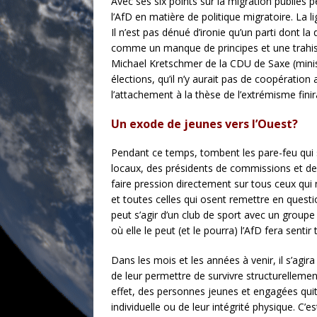
Avec ses six points sur la migration publiés
l’AfD en matière de politique migratoire. La 
Il n’est pas dénué d’ironie qu’un parti dont la
comme un manque de principes et une trahiso
Michael Kretschmer de la CDU de Saxe (minist
élections, qu’il n’y aurait pas de coopérati
l’attachement à la thèse de l’extrémisme finir
Un exode de jeunes vers l’Ouest?
Pendant ce temps, tombent les pare-feu qui sé
locaux, des présidents de commissions et de
faire pression directement sur tous ceux qui 
et toutes celles qui osent remettre en questio
peut s’agir d’un club de sport avec un groupe 
où elle le peut (et le pourra) l’AfD fera senti
Dans les mois et les années à venir, il s’agir
de leur permettre de survivre structurellement
effet, des personnes jeunes et engagées quitt
individuelle ou de leur intégrité physique. C’e